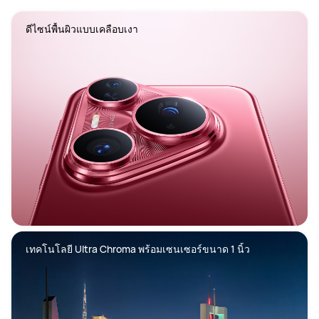
เทคโนโลยี Ultra Chroma พร้อมเซนเซอร์ขนาด 1 นิ้ว