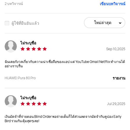
2
บทวิจารณ์
เขียนบทวิจารณ์
ซื้อ
ซื้อ
ใหม่ล่าสุด
ผู้ใช้ที่ยืนยันแล้ว
ขนาด
ขนาด
163*76.1*8.3 มม.
163*76.1*8.3 มม.
ไม่ระบุชื่อ
Sep 10,2025
น้ำหนัก
น้ำหนัก
ฉันเคยกังวลเกี่ยวกับความน่าเชื่อถือของแอป แต่ YouTube Gmail Netflix ทํางานได้
219 กรัม
233.5 กรัม
อย่างราบรื่น
หน้าจอ
หน้าจอ
HUAWEI Pura 80 Pro
รายงาน
6.8", 2848 × 1276

6.8", 2848 × 1276

1-120Hz
1-120Hz
ไม่ระบุชื่อ
กล้องหลัก
กล้องหลัก
Jul 29,2025
กล้อง Ultra Lighting ความละเอียด 50 
กล้อง Ultra Lighting HDR ความ
MP ขนาดเซ็นเซอร์ 1 นิ้ว (รูรับแสง 
ละเอียด 50 MP ขนาดเซ็นเซอร์ 1 นิ้ว (รู
เงินมัดจำที่จ่ายตอน Blind Order พอจ่ายเต็มก็ได้ส่วนลดจากมัดจำกับคูปอง Early
F1.6~F4.0, OIS)

รับแสง F1.6~F4.0, OIS)

Bird รวมกัน คุ้มสุดๆเลย!
กล้อง Ultra-Wide Angle ความละเอียด 
กล้อง Ultra-Wide Angle ความละเอียด 
40 MP (รูรับแสง F2.2)

40 MP (รูรับแสง F2.2)
