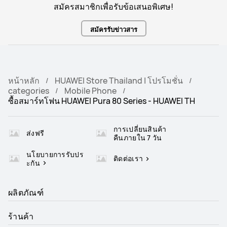
สมัครสมาชิกเพื่อรับข้อเสนอพิเศษ!
การชาร์จเร็ว
การชาร์จเร็ว
สมัครรับข่าวสาร
ชาร์จเร็ว HUAWEI SuperCharge 
ชาร์จเร็ว HUAWEI SuperCharge 
(สูงสุด 100W)

(สูงสุด 100W)

ชาร์จไร้สาย HUAWEI SuperCharge 
ชาร์จไร้สาย HUAWEI SuperCharge 
(สูงสุด 80W)
(สูงสุด 80W)
หน้าหลัก
HUAWEI Store Thailand | โปรโมชั่น
อื่นๆ
อื่นๆ
categories
Mobile Phone
IP68/IP69
IP68/IP69
ซื้อสมาร์ทโฟน HUAWEI Pura 80 Series - HUAWEI TH
หน่วยความจำ
หน่วยความจำ
การเปลี่ยนสินค้า
12GB+512GB
16GB+512GB
ส่งฟรี
คืนภายใน 7 วัน
นโยบายการรับปร
ติดต่อเรา
ะกัน
ผลิตภัณฑ์
ร้านค้า