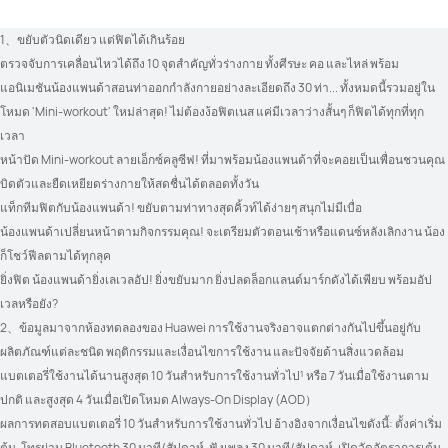
1、ขยับตัวนิดเดียว แต่ฟิตได้เกินร้อย
ตรวจจับการเคลื่อนไหวได้ถึง 10 จุดสำคัญทั่วร่างกาย ทั้งศีรษะ คอ และไหล่ พร้อม
แอนิเมชันน้องแพนด้าสอนท่าออกกำลังกายอย่างละเอียดถึง 30 ท่า... ทั้งหมดนี้รวมอยู่ใน
โหมด 'Mini-workout' ใหม่ล่าสุด! ไม่ต้องง้อฟิตเนส แค่มีเวลาว่างสั้นๆ ก็ฟิตได้ทุกที่ทุก
เวลา
หน้าปัด Mini-workout ลายเอ็กซ์คลูซีฟ! ที่มาพร้อมน้องแพนด้าที่จะคอยเป็นเพื่อนชวนคุณ
บิดตัวและยืดเหยียดร่างกายให้สดชื่นได้ตลอดทั้งวัน
แท็กทีมฟิตกับน้องแพนด้า! ขยับตามท่าทางสุดคิ้วท์ได้ง่ายๆ สนุกไม่มีเบื่อ
น้องแพนด้าเปลี่ยนหน้าตามกิจกรรมคุณ! จะเตรียมตัวตอนเช้าหรือแดนซ์หลังเลิกงาน น้อง
ก็โชว์ฟีลตามได้ทุกลุค
ยิ่งฟิต น้องแพนด้ายิ่งเลเวลอัป! ยิ่งขยับมาก ยิ่งปลดล็อกแลนด์มาร์กดังได้เพียบ พร้อมอัป
เวลหรือยัง?
2、ข้อมูลมาจากห้องทดลองของ Huawei การใช้งานจริงอาจแตกต่างกันไปขึ้นอยู่กับ
ผลิตภัณฑ์แต่ละชนิด พฤติกรรมและเงื่อนไขการใช้งาน และปัจจัยด้านสิ่งแวดล้อม
แบตเตอรี่ใช้งานได้นานสูงสุด 10 วันสำหรับการใช้งานทั่วไป¹ หรือ 7 วันเมื่อใช้งานตาม
ปกติ และสูงสุด 4 วันเมื่อเปิดโหมด Always-On Display (AOD）
ผลการทดสอบแบตเตอรี่ 10 วันสำหรับการใช้งานทั่วไป อ้างอิงจากเงื่อนไขดังนี้: ตั้งค่าเริ่ม
ต้น, โทรผ่าน Bluetooth 30 นาที/สัปดาห์, ฟังเพลง 30 นาที/สัปดาห์, เปิดวัดอัตราการเต้น