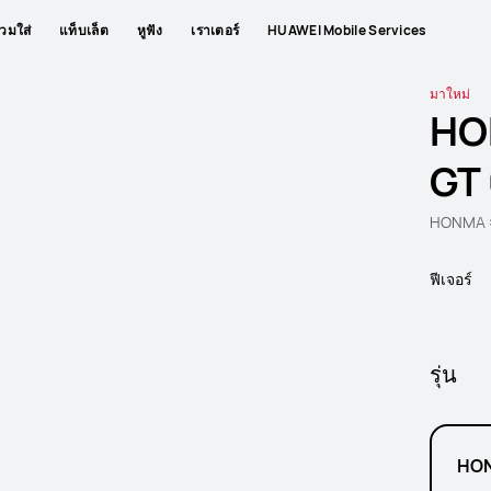
วมใส่
แท็บเล็ต
หูฟัง
เราเตอร์
HUAWEI Mobile Services
มาใหม่
HO
GT 
HONMA ×
ฟีเจอร์
รุ่น
HON