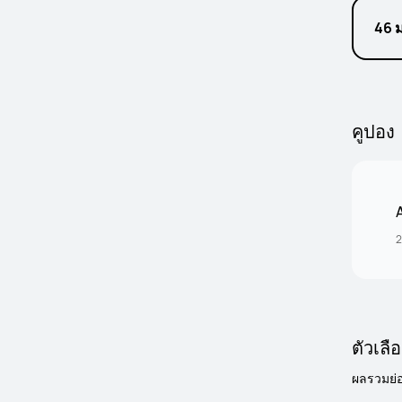
46 
คูปอง
2
ตัวเล
ผลรวมย่