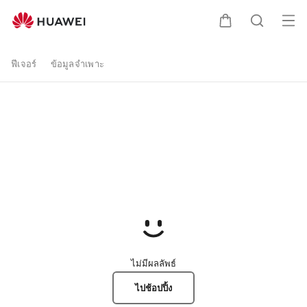
ซื้อ
เปิด
ตะกร้า
ค้นหา
HUAWEI
ฟีเจอร์
ข้อมูลจำเพาะ
nova
9
-
HUAWEI
STORE
Thailand
ไม่มีผลลัพธ์
ไปช้อปปิ้ง