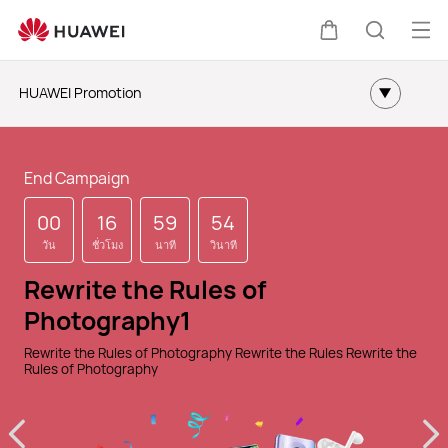
เปิด
ตะกร้า
ค้นหา
HUAWEI Promotion
Aktuelle Angeboteo
Rewrite the Rules of
Rewrite the Rules of
End Campaign
End Campaign
Photography2
Photography2
Fittes Neues Jahr
00
00
16
16
59
59
54
54
Rewrite the Rules of Photography Rewrite the Rules Rewrite the
Rewrite the Rules of Photography Rewrite the Rules Rewrite the
วัน
วัน
ชั่วโมง
ชั่วโมง
นาที
นาที
วินาที
วินาที
Rules of Photography
Rules of Photography
Weitere Angebote
Rewrite the Rules of
Rewrite the Rules of
Photography1
Photography1
Partneraktionen
Rewrite the Rules of Photography Rewrite the Rules Rewrite the
Rewrite the Rules of Photography Rewrite the Rules Rewrite the
Rules of Photography
Rules of Photography
Smartphones
Wearables