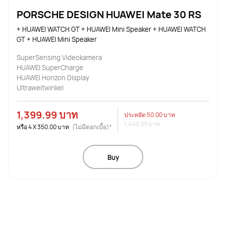
PORSCHE DESIGN HUAWEI Mate 30 RS
+ HUAWEI WATCH GT + HUAWEI Mini Speaker + HUAWEI WATCH 
GT + HUAWEI Mini Speaker
SuperSensing Videokamera
HUAWEI SuperCharge
HUAWEI Horizon Display
Ultraweitwinkel
1,399.99 บาท
ประหยัด
50.00 บาท
1,449.99 บาท
หรือ
4
X
350.00 บาท
(ไม่มีดอกเบี้ย)*
Buy