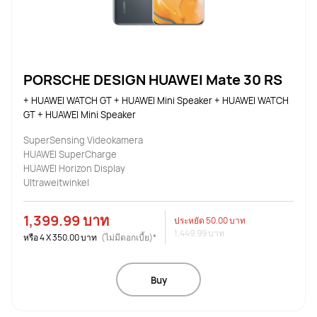
PORSCHE DESIGN HUAWEI Mate 30 RS
+ HUAWEI WATCH GT + HUAWEI Mini Speaker + HUAWEI WATCH 
GT + HUAWEI Mini Speaker
SuperSensing Videokamera
HUAWEI SuperCharge
HUAWEI Horizon Display
Ultraweitwinkel
1,399.99 บาท
ประหยัด
50.00 บาท
1,449.99 บาท
หรือ
4
X
350.00 บาท
(ไม่มีดอกเบี้ย)*
Buy