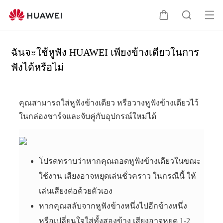
เปิ
ต
ค้
ด
ะ
น
เม
ก
ห
ฉันจะใช้หูฟัง HUAWEI เพียงข้างเดียวในการ
นู
ร้
า
ฟังได้หรือไม่
า
คุณสามารถใส่หูฟังข้างเดียว หรือวางหูฟังข้างเดียวไว้
ในกล่องชาร์จและจับคู่กับอุปกรณ์ใหม่ได้
โปรดทราบว่าหากคุณถอดหูฟังข้างเดียวในขณะ
ใช้งาน เสียงอาจหยุดเล่นชั่วคราว ในกรณีนี้ ให้
เล่นเสียงต่อด้วยตัวเอง
หากคุณสลับจากหูฟังข้างหนึ่งไปอีกข้างหนึ่ง
หรือเปลี่ยนใจใส่ทั้งสองข้าง เสียงอาจหยุด 1-2