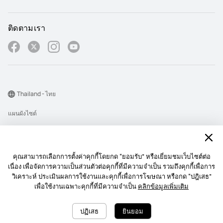
ติดตามเรา
Thailand - ไทย
แผนผังไซต์
เงื่อนไขการใช้งาน
คำชี้แจงเกี่ยวกับความเป็นส่วนตัว
คุณสามารถเลือกการตั้งค่าคุกกี้โดยกด “ยอมรับ” หรือเยี่ยมชมเว็บไซต์ต่อ
Cookie
เนื่อง เพื่อจัดการความเป็นส่วนตัวต่อคุกกี้ที่มีความจำเป็น รวมถึงคุกกี้เพื่อการ
วิเคราะห์ ประเมินผลการใช้งานและคุกกี้เพื่อการโฆษณา หรือกด “ปฎิเสธ”
นโยบายการส่งการแจ้งเตื อนบนเว็บไซต์
เพื่อใช้งานเฉพาะคุกกี้ที่มีความจำเป็น
คลิกข้อมูลเพิ่มเติม
Copyright © 1998-2026 Huawei Device Co., Ltd. สงวนลิขสิทธิ์.
ปฏิเสธ
ยินยอม