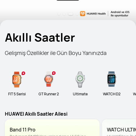
Akıllı Saatler
Gelişmiş Özellikler ile Gün Boyu Yanınızda
FIT 5 Serisi
GT Runner 2
Ultimate
WATCH D2
W
HUAWEI Akıllı Saatler Ailesi
Band 11 Pro
WATCH ULTI