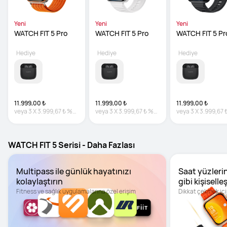
Yeni
Yeni
Yeni
WATCH FIT 5 Pro
WATCH FIT 5 Pro
WATCH FIT 5 Pr
Hediye
Hediye
Hediye
11.999,00 ₺
11.999,00 ₺
11.999,00 ₺
veya
3
X
3.999,67 ₺
%0
veya
3
X
3.999,67 ₺
%0
veya
3
X
3.999,67 
faiz
faiz
faiz
WATCH FIT 5 Serisi - Daha Fazlası
Multipass ile günlük hayatınızı 
Saat yüzlerini
kolaylaştırın
gibi kişiselleş
Fitness ve sağlık uygulamalarına özel erişim
Dikkat çekmek içi