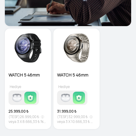
WATCH 5 46mm
WATCH 5 46mm
Hediye
Hediye
25.999,00 ₺
31.999,00 ₺
(TESF)
26.999,00 ₺
(TESF)
32.999,00 ₺
veya
3
X
8.666,33 ₺
%0
veya
3
X
10.666,33 ₺
%0
faiz
faiz