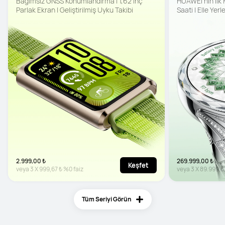
Bağımsız GNSS Konumlandırma | 1,62 inç 
HUAWEI'nin İlk M
Parlak Ekran | Geliştirilmiş Uyku Takibi
Saati | Elle Yerl
Çoklu Algılama Ö
2.999,00 ₺
269.999,00 ₺
Keşfet
veya
3
X
999,67 ₺
%0 faiz
veya
3
X
89.999,6
Tüm Seriyi Görün