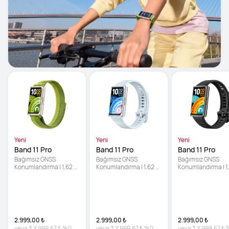
Yeni
Yeni
Yeni
Band 11 Pro
Band 11 Pro
Band 11 Pro
Bağımsız GNSS 
Bağımsız GNSS 
Bağımsız GNSS 
Konumlandırma | 1,62 
Konumlandırma | 1,62 
Konumlandırma | 1,
inç Parlak Ekran | 
inç Parlak Ekran | 
inç Parlak Ekran | 
Geliştirilmiş Uyku Takibi
Geliştirilmiş Uyku Takibi
Geliştirilmiş Uyku 
2.999,00 ₺
2.999,00 ₺
2.999,00 ₺
veya
3
X
999,67 ₺
%0
veya
3
X
999,67 ₺
%0
veya
3
X
999,67 ₺