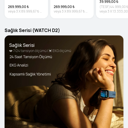
39.999,00 ₺
269.999,00 ₺
269.999,00 ₺
(TESF)
44.999,00 
veya
3
X
89.999,67 ₺
veya
3
X
89.999,67 ₺
veya
3
X
13.333,00
%0 faiz
%0 faiz
faiz
Sağlık Serisi (WATCH D2)
Sağlık Serisi
❤️ 7/24 tansiyon ölçümü | 💓 EKG ölçümü