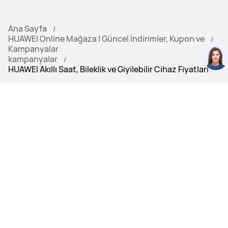
Ana Sayfa
HUAWEI Online Mağaza | Güncel İndirimler, Kupon ve
Kampanyalar
kampanyalar
HUAWEI Akıllı Saat, Bileklik ve Giyilebilir Cihaz Fiyatları
Hızlı ve Ücretsiz
Taksit Fırsatı
Teslimat
BolPara Puan Fır
satı
ÜRÜNLER
Online Mağaza
DESTEK