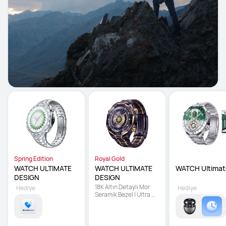
Spring Edition
Royal Gold
WATCH ULTIMATE 
WATCH ULTIMATE 
WATCH Ultimat
DESIGN
DESIGN
18K Altın Detaylı Mor 
Hediye
Hediye
Seramik Bezel | Ultra 
Dayanıklı Sıvı Metal | X-
TAP Hassas Sensör 
Teknolojisi