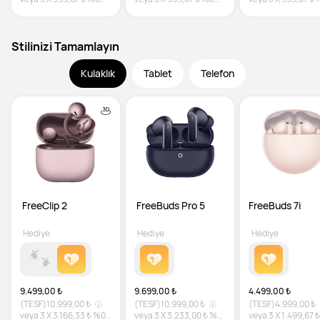
faiz
faiz
faiz
Stilinizi Tamamlayın
Kulaklık
Tablet
Telefon
 FreeClip 2
 FreeBuds Pro 5
FreeBuds 7i
Hediye
Hediye
Hediye
9.499,00 ₺
9.699,00 ₺
4.499,00 ₺
(TESF)
10.999,00 ₺
(TESF)
10.999,00 ₺
(TESF)
4.999,00 ₺
veya
3
X
3.166,33 ₺
%0
veya
3
X
3.233,00 ₺
%0
veya
3
X
1.499,67 ₺