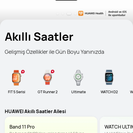
Akıllı Saatler
Gelişmiş Özellikler ile Gün Boyu Yanınızda
FIT 5 Serisi
GT Runner 2
Ultimate
WATCH D2
W
HUAWEI Akıllı Saatler Ailesi
Band 11 Pro
WATCH ULTI