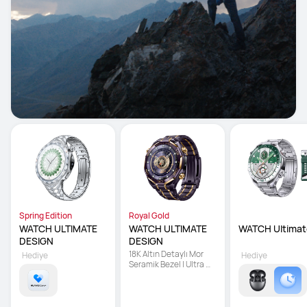
Spring Edition
Royal Gold
WATCH ULTIMATE 
WATCH ULTIMATE 
WATCH Ultimat
DESIGN
DESIGN
18K Altın Detaylı Mor 
Hediye
Hediye
Seramik Bezel | Ultra 
Dayanıklı Sıvı Metal | X-
TAP Hassas Sensör 
Teknolojisi