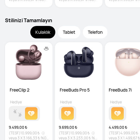
faiz
faiz
faiz
Stilinizi Tamamlayın
Kulaklık
Tablet
Telefon
 FreeClip 2
 FreeBuds Pro 5
FreeBuds 7i
Hediye
Hediye
Hediye
9.499,00 ₺
9.699,00 ₺
4.499,00 ₺
(TESF)
10.999,00 ₺
(TESF)
10.999,00 ₺
(TESF)
4.999,00 ₺
veya
3
X
3.166,33 ₺
%0
veya
3
X
3.233,00 ₺
%0
veya
3
X
1.499,67 ₺