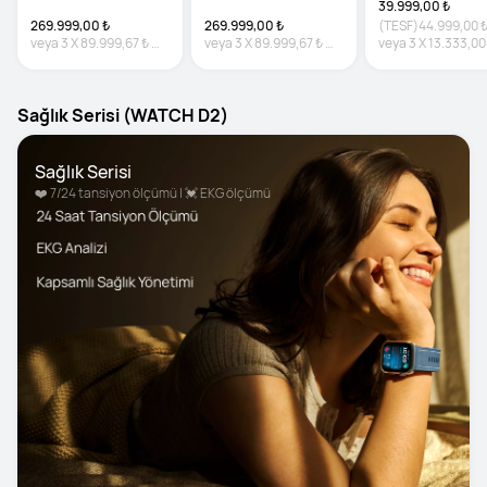
39.999,00 ₺
269.999,00 ₺
269.999,00 ₺
(TESF)
44.999,00 
veya
3
X
89.999,67 ₺
veya
3
X
89.999,67 ₺
veya
3
X
13.333,00
%0 faiz
%0 faiz
faiz
Sağlık Serisi (WATCH D2)
Sağlık Serisi
❤️ 7/24 tansiyon ölçümü | 💓 EKG ölçümü