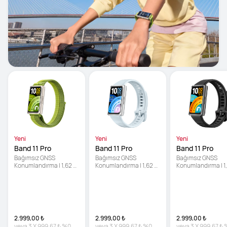
Yeni
Yeni
Yeni
Band 11 Pro
Band 11 Pro
Band 11 Pro
Bağımsız GNSS 
Bağımsız GNSS 
Bağımsız GNSS 
Konumlandırma | 1,62 
Konumlandırma | 1,62 
Konumlandırma | 1,
inç Parlak Ekran | 
inç Parlak Ekran | 
inç Parlak Ekran | 
Geliştirilmiş Uyku Takibi
Geliştirilmiş Uyku Takibi
Geliştirilmiş Uyku 
2.999,00 ₺
2.999,00 ₺
2.999,00 ₺
veya
3
X
999,67 ₺
%0
veya
3
X
999,67 ₺
%0
veya
3
X
999,67 ₺