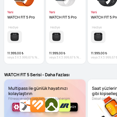
Yeni
Yeni
Yeni
WATCH FIT 5 Pro
WATCH FIT 5 Pro
WATCH FIT 5 Pr
Hediye
Hediye
Hediye
11.999,00 ₺
11.999,00 ₺
11.999,00 ₺
veya
3
X
3.999,67 ₺
%0
veya
3
X
3.999,67 ₺
%0
veya
3
X
3.999,67 
faiz
faiz
faiz
WATCH FIT 5 Serisi - Daha Fazlası
Multipass ile günlük hayatınızı 
Saat yüzlerini
kolaylaştırın
gibi kişiselleş
Fitness ve sağlık uygulamalarına özel erişim
Dikkat çekmek içi