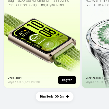
Bağımsız GNSS Konumlandırma | 1,62 inç 
HUAWEI'nin İlk M
Parlak Ekran | Geliştirilmiş Uyku Takibi
Saati | Elle Yerl
Çoklu Algılama Ö
2.999,00 ₺
269.999,00 ₺
Keşfet
veya
3
X
999,67 ₺
%0 faiz
veya
3
X
89.999,6
Tüm Seriyi Görün