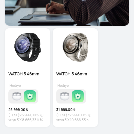
WATCH 5 46mm
WATCH 5 46mm
Hediye
Hediye
25.999,00 ₺
31.999,00 ₺
(TESF)
26.999,00 ₺
(TESF)
32.999,00 ₺
veya
3
X
8.666,33 ₺
%0
veya
3
X
10.666,33 ₺
%0
faiz
faiz