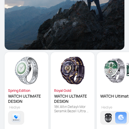
Spring Edition
Royal Gold
WATCH ULTIMATE 
WATCH ULTIMATE 
WATCH Ultimat
DESIGN
DESIGN
18K Altın Detaylı Mor 
Hediye
Hediye
Seramik Bezel | Ultra 
Dayanıklı Sıvı Metal | X-
TAP Hassas Sensör 
Teknolojisi