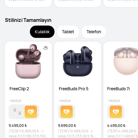
faiz
faiz
faiz
Stilinizi Tamamlayın
Kulaklık
Tablet
Telefon
 FreeClip 2
 FreeBuds Pro 5
FreeBuds 7i
Hediye
Hediye
Hediye
9.499,00 ₺
9.699,00 ₺
4.499,00 ₺
(TESF)
10.999,00 ₺
(TESF)
10.999,00 ₺
(TESF)
4.999,00 ₺
veya
3
X
3.166,33 ₺
%0
veya
3
X
3.233,00 ₺
%0
veya
3
X
1.499,67 ₺