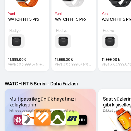
Yeni
Yeni
Yeni
WATCH FIT 5 Pro
WATCH FIT 5 Pro
WATCH FIT 5 Pr
Hediye
Hediye
Hediye
11.999,00 ₺
11.999,00 ₺
11.999,00 ₺
veya
3
X
3.999,67 ₺
%0
veya
3
X
3.999,67 ₺
%0
veya
3
X
3.999,67 
faiz
faiz
faiz
WATCH FIT 5 Serisi - Daha Fazlası
Multipass ile günlük hayatınızı 
Saat yüzlerini
kolaylaştırın
gibi kişiselleş
Fitness ve sağlık uygulamalarına özel erişim
Dikkat çekmek içi