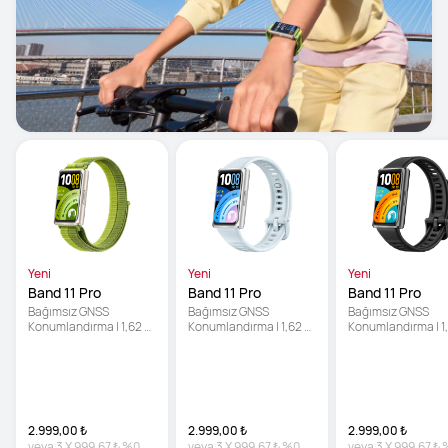
Yeni
Yeni
Yeni
Band 11 Pro
Band 11 Pro
Band 11 Pro
Bağımsız GNSS 
Bağımsız GNSS 
Bağımsız GNSS 
Konumlandırma | 1,62 
Konumlandırma | 1,62 
Konumlandırma | 1,
inç Parlak Ekran | 
inç Parlak Ekran | 
inç Parlak Ekran | 
Geliştirilmiş Uyku Takibi
Geliştirilmiş Uyku Takibi
Geliştirilmiş Uyku 
2.999,00 ₺
2.999,00 ₺
2.999,00 ₺
veya
3
X
999,67 ₺
%0
veya
3
X
999,67 ₺
%0
veya
3
X
999,67 ₺