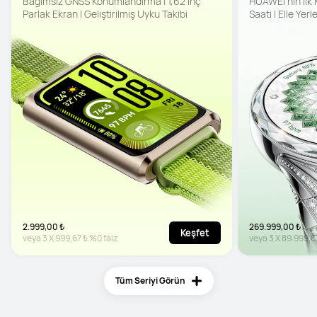
Bağımsız GNSS Konumlandırma | 1,62 inç 
HUAWEI'nin İlk M
Parlak Ekran | Geliştirilmiş Uyku Takibi
Saati | Elle Yerl
Çoklu Algılama Ö
2.999,00 ₺
269.999,00 ₺
Keşfet
veya
3
X
999,67 ₺
%0 faiz
veya
3
X
89.999,6
Tüm Seriyi Görün