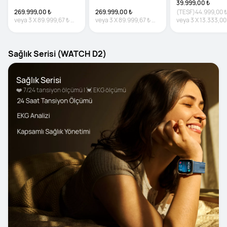
39.999,00 ₺
269.999,00 ₺
269.999,00 ₺
(TESF)
44.999,00 
veya
3
X
89.999,67 ₺
veya
3
X
89.999,67 ₺
veya
3
X
13.333,00
%0 faiz
%0 faiz
faiz
Sağlık Serisi (WATCH D2)
Sağlık Serisi
❤️ 7/24 tansiyon ölçümü | 💓 EKG ölçümü