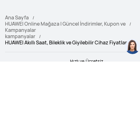
Ana Sayfa
HUAWEI Online Mağaza | Güncel İndirimler, Kupon ve
Kampanyalar
kampanyalar
HUAWEI Akıllı Saat, Bileklik ve Giyilebilir Cihaz Fiyatları
Hızlı ve Ücretsiz
Taksit Fırsatı
Teslimat
BolPara Puan Fır
satı
ÜRÜNLER
Online Mağaza
DESTEK