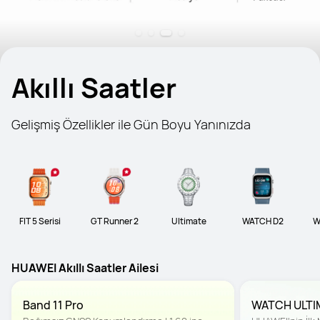
Akıllı Saatler
Gelişmiş Özellikler ile Gün Boyu Yanınızda
FIT 5 Serisi
GT Runner 2
Ultimate
WATCH D2
W
HUAWEI Akıllı Saatler Ailesi
Band 11 Pro
WATCH ULTI