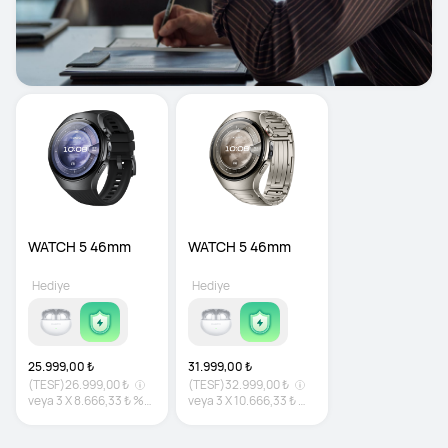
WATCH 5 46mm
WATCH 5 46mm
Hediye
Hediye
25.999,00 ₺
31.999,00 ₺
(TESF)
26.999,00 ₺
(TESF)
32.999,00 ₺
veya
3
X
8.666,33 ₺
%0
veya
3
X
10.666,33 ₺
%0
faiz
faiz