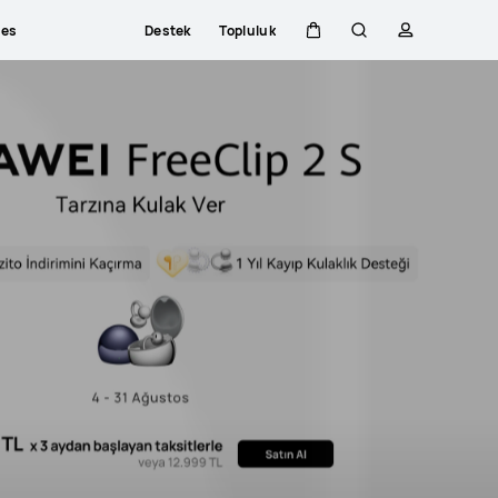
ces
Destek
Topluluk
Sepeti
Araştır
profili