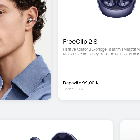
FreeClip 2 S
Hafif ve Konforlu C-bridge Tasarımı | Adaptif Aç
Kulak Dinleme Deneyimi | Ultra Net Görüşmele
Depozito 99,00 ₺
12.999,00 ₺