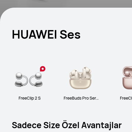
HUAWEI Ses
FreeClip 2 S
FreeBuds Pro Seris
FreeCl
i
Sadece Size Özel Avantajlar