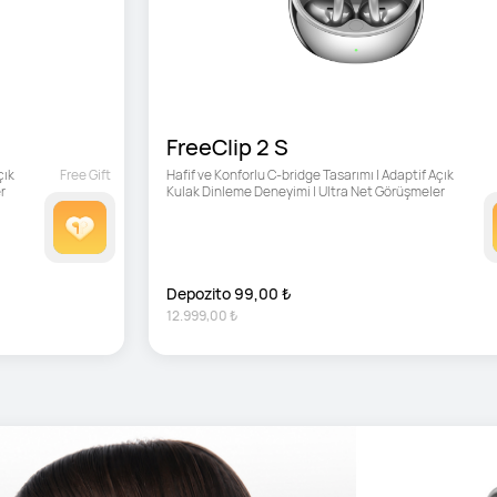
FreeClip 2 S
ık 
Free Gift
Hafif ve Konforlu C-bridge Tasarımı | Adaptif Açık 
r
Kulak Dinleme Deneyimi | Ultra Net Görüşmeler
Depozito 99,00 ₺
12.999,00 ₺