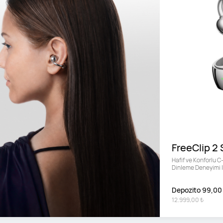
FreeClip 2 
Hafif ve Konforlu C-
Dinleme Deneyimi |
Depozito 99,00
12.999,00 ₺