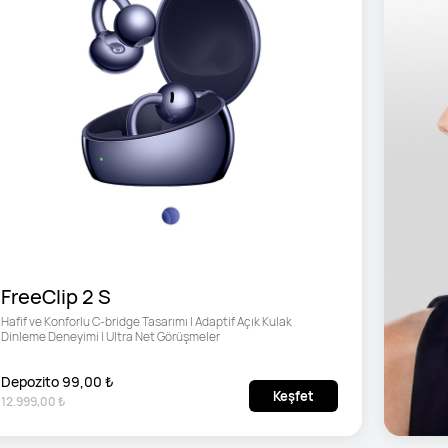
FreeClip 2 S
Hafif ve Konforlu C-bridge Tasarımı | Adaptif Açık Kulak 
Dinleme Deneyimi | Ultra Net Görüşmeler
Depozito 99,00 ₺
Keşfet
12.999,00 ₺