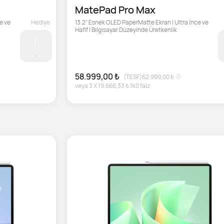
MatePad Pro Max
 ve 
Hediye
13.2" Esnek OLED PaperMatte Ekran | Ultra İnce ve 
Hafif | Bilgisayar Düzeyinde Üretkenlik
58.999,00 ₺
(TESF)
62.999,00 ₺
veya
3
X
19.666,33 ₺
%0 faiz