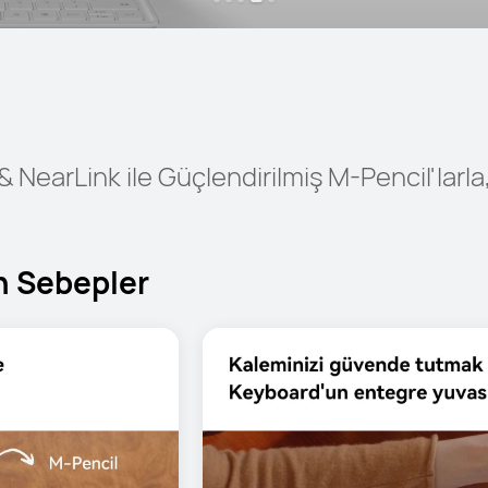
earLink ile Güçlendirilmiş M-Pencil'larla, Y
n Sebepler