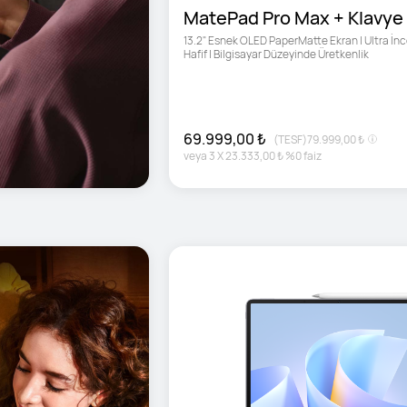
MatePad Pro Max + Klavye
13.2" Esnek OLED PaperMatte Ekran | Ultra İnce
Hafif | Bilgisayar Düzeyinde Üretkenlik
69.999,00 ₺
(TESF)
79.999,00 ₺
veya
3
X
23.333,00 ₺
%0 faiz