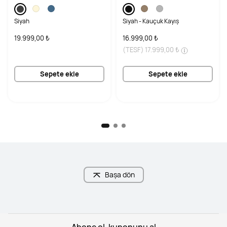
Ömrü
Siyah
Siyah - Kauçuk Kayış
19.999,00 ₺
16.999,00 ₺
(TESF)
17.999,00 ₺
Sepete ekle
Sepete ekle
Başa dön
Abone ol, kuponunu al