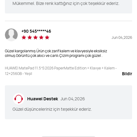
Mükemmel. Bize renk kattığınız için çok teşekkür ederiz.
+90 545*****46
Jun 04,2026
Güzel kargolanmış.Ürün çok zarif kalem ve klavyesiyle eksiksiz
olmuş.Görüntü çok akıcı ve canlı.Çizim programı çok güzel .
HUAWEI MatePad 11.5”S 2026 PaperMatte Edition + Klavye + Kalem -
12+256GB - Yeşil
Bildir
Huawei Destek
Jun 04,2026
Güzel düşünceleriniz için teşekkür ederiz.