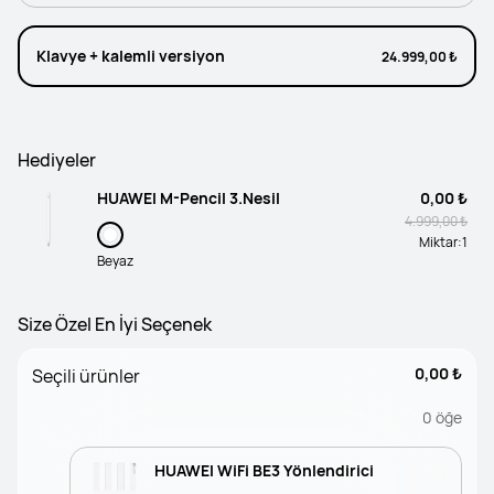
Klavye + kalemli versiyon
24.999,00 ₺
Hediyeler
HUAWEI M-Pencil 3.Nesil
0,00 ₺
4.999,00 ₺
Miktar:
1
Beyaz
Size Özel En İyi Seçenek
0,00 ₺
Seçili ürünler
0
öğe
HUAWEI WiFi BE3 Yönlendirici