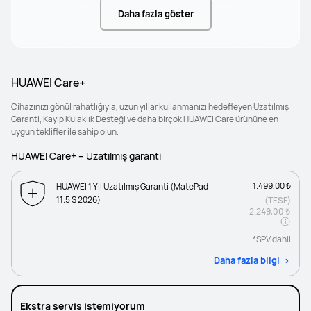
Daha fazla göster
HUAWEI Care+
Cihazınızı gönül rahatlığıyla, uzun yıllar kullanmanızı hedefleyen Uzatılmış
Garanti, Kayıp Kulaklık Desteği ve daha birçok HUAWEI Care ürününe en
uygun teklifler ile sahip olun.
HUAWEI Care+ – Uzatılmış garanti
1.499,00 ₺
HUAWEI 1 Yıl Uzatılmış Garanti (MatePad
11.5 S 2026)
(TESF)
2.249,00 ₺
*SPV dahil
Daha fazla bilgi
Ekstra servis istemiyorum