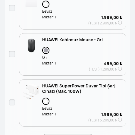
Beyaz
Miktar:
1
1.999,00 ₺
(TESF)
2.999,00 ₺
HUAWEI Kablosuz Mouse - Gri
Gri
Miktar:
1
499,00 ₺
(TESF)
1.299,00 ₺
HUAWEI SuperPower Duvar Tipi Şarj
Cihazı (Max. 100W)
Beyaz
Miktar:
1
1.999,00 ₺
(TESF)
3.299,00 ₺