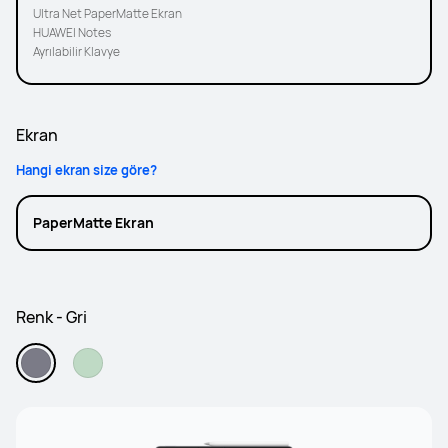
Ultra Net PaperMatte Ekran
HUAWEI Notes
Ayrılabilir Klavye
Ekran
Hangi ekran size göre?
PaperMatte Ekran
Renk - Gri