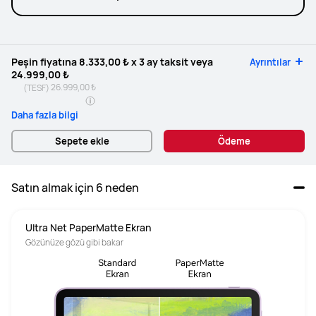
Peşin fiyatına
8.333,00 ₺
x 3 ay taksit veya
Ayrıntılar
24.999,00 ₺
26.999,00 ₺
(TESF)
Daha fazla bilgi
Sepete ekle
Ödeme
Satın almak için 6 neden
Ultra Net PaperMatte Ekran
Gözünüze gözü gibi bakar