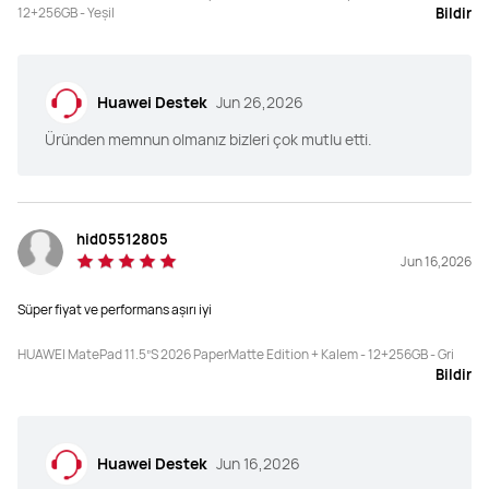
12+256GB - Yeşil
Bildir
Huawei Destek
Jun 26,2026
Üründen memnun olmanız bizleri çok mutlu etti.
hid05512805
Jun 16,2026
Süper fiyat ve performans aşırı iyi
HUAWEI MatePad 11.5”S 2026 PaperMatte Edition + Kalem - 12+256GB - Gri
Bildir
Huawei Destek
Jun 16,2026