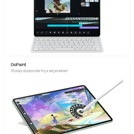
GoPaint
Stüdyo düzeyinde fırça seçenekleri