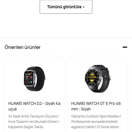
Tümünü görüntüle >
Önerilen ürünler
HUAWEI WATCH D2 – Siyah Ka
HUAWEI WATCH GT 6 Pro 46
uçuk
mm - Siyah
24 Saat Anlık Tansiyon Ölçümü |
Gelişmiş Outdoor Spor Modları |
İnce Tasarım ve Okunaklı Ekran |
Profesyonel seviyede bisiklet
Kapsamlı Sağlık Takibi
egzersiz takibi | 21 Güne Varan Pil