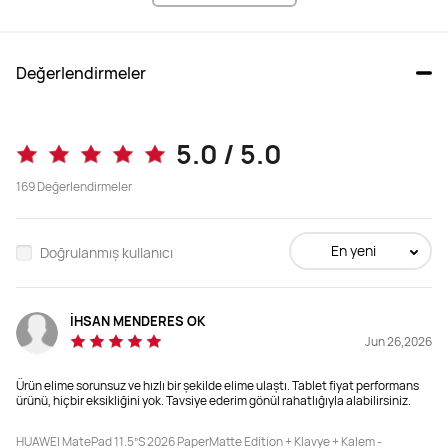
Değerlendirmeler
5.0 / 5.0
169
Değerlendirmeler
En yeni
Doğrulanmış kullanıcı
İHSAN MENDERES OK
Jun 26,2026
Ürün elime sorunsuz ve hızlı bir şekilde elime ulaştı. Tablet fiyat performans
ürünü, hiçbir eksikliğini yok. Tavsiye ederim gönül rahatlığıyla alabilirsiniz.
HUAWEI MatePad 11.5”S 2026 PaperMatte Edition + Klavye + Kalem -