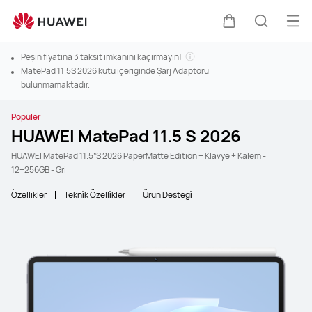
Men
Sepeti
Araştır
Peşin fiyatına 3 taksit imkanını kaçırmayın!
MatePad 11.5S 2026 kutu içeriğinde Şarj Adaptörü
bulunmamaktadır.
Popüler
HUAWEI MatePad 11.5 S 2026
HUAWEI MatePad 11.5”S 2026 PaperMatte Edition + Klavye + Kalem -
12+256GB - Gri
Özellikler
Tekni̇k Özelli̇kler
Ürün Desteği̇