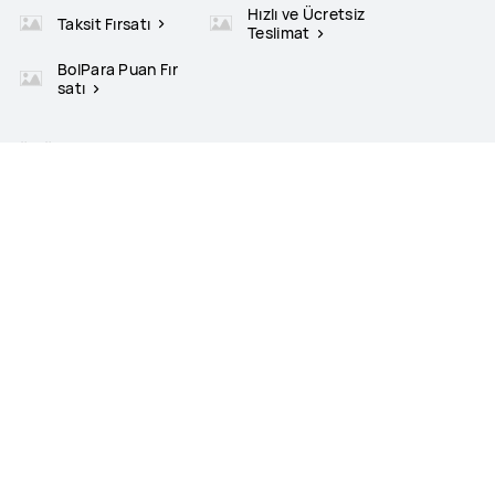
Hızlı ve Ücretsiz
Taksit Fırsatı
Teslimat
BolPara Puan Fır
satı
ÜRÜNLER
Online Mağaza
DESTEK
HUAWEI HAKKINDA
Desteklenen Ödeme Yöntemleri
Bizi takip edin