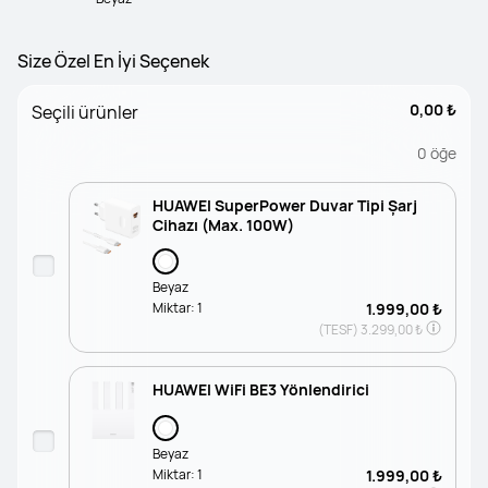
Size Özel En İyi Seçenek
0,00 ₺
Seçili ürünler
0
öğe
HUAWEI SuperPower Duvar Tipi Şarj
Cihazı (Max. 100W)
Beyaz
Miktar:
1
1.999,00 ₺
(TESF)
3.299,00 ₺
HUAWEI WiFi BE3 Yönlendirici
Beyaz
Miktar:
1
1.999,00 ₺