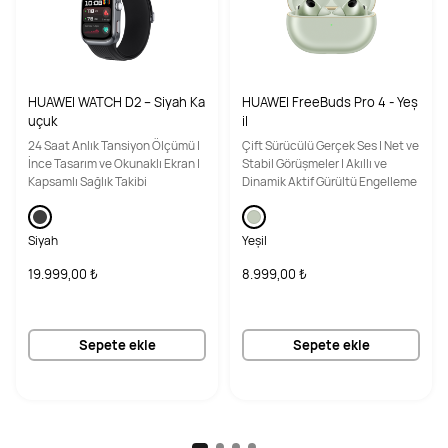
HUAWEI WATCH D2 – Siyah Ka
HUAWEI FreeBuds Pro 4 - Yeş
uçuk
il
24 Saat Anlık Tansiyon Ölçümü |
Çift Sürücülü Gerçek Ses | Net ve
İnce Tasarım ve Okunaklı Ekran |
Stabil Görüşmeler | Akıllı ve
Kapsamlı Sağlık Takibi
Dinamik Aktif Gürültü Engelleme
Siyah
Yeşil
19.999,00 ₺
8.999,00 ₺
Sepete ekle
Sepete ekle