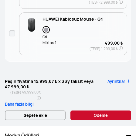
(TESF)
2.999,00 ₺
HUAWEI Kablosuz Mouse - Gri
Gri
Miktar:
1
499,00 ₺
(TESF)
1.299,00 ₺
Peşin fiyatına
15.999,67 ₺
x 3 ay taksit veya
Ayrıntılar
47.999,00 ₺
49.999,00 ₺
(TESF)
Daha fazla bilgi
Sepete ekle
Ödeme
Medya Ödülleri