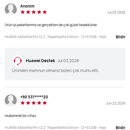
Parlaklık
Parlaklık
Anonim
2000 Nits (tepe)
1000 Nits (tepe)
Jul 03,2026
PPI
PPI
Ürün iyi paketlenmiş ve gerçekten de çok güzel teşekkürler
274 PPI
262 PPI
HUAWEI MatePad Pro 12.2'' PaperMatte Edition - 12+512GB - Yeşil
Bildir
Bağlantı
Bağlantı
NearLink / Wi-Fi 7 / Bluetooth
NearLink / Wi-Fi 6 / Bluetooth
Huawei Destek
Jul 03,2026
Ekran
Ekran
Üründen memnun olmanız bizleri çok mutlu etti.
Tandem OLED
OLED
Pil Kapasitesi
Pil Kapasitesi
10100mAh
10100mAh
+90 531*****20
Jun 22,2026
Ses
Ses
4 x Hoparlör, 4 x Mikrafon
6 x Hoparlör, 4 x Mikrafon
mukemmel bir cihaz
HUAWEI MatePad Pro 12.2'' PaperMatte Edition - 12+512GB - Yeşil
Bildir
Yenileme Hızı
Yenileme Hızı