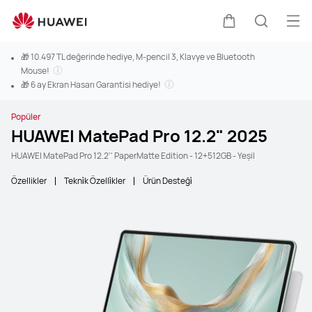
Men
Sepeti
Araştır
🎁 10.497 TL değerinde hediye, M-pencil 3, Klavye ve Bluetooth
Mouse!
🎁 6 ay Ekran Hasarı Garantisi hediye!
Popüler
HUAWEI MatePad Pro 12.2" 2025
HUAWEI MatePad Pro 12.2'' PaperMatte Edition - 12+512GB - Yeşil
Özellikler
Tekni̇k Özelli̇kler
Ürün Desteği̇