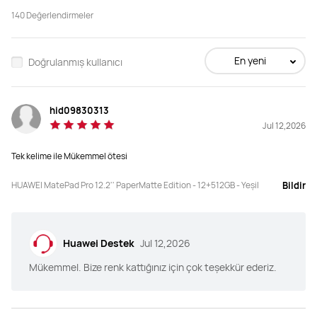
Başlangıç: 47.999,00 ₺
Başlangıç: 44.999,00 ₺
140
Değerlendirmeler
(TESF)
49.999,00 ₺
Satın al
Satın al
En yeni
Doğrulanmış kullanıcı
hid09830313
Ekran Boyutu
Ekran Boyutu
Jul 12,2026
12.2 inç
13.2 inç
Tek kelime ile Mükemmel ötesi
Ekran - Gövde Oranı
Ekran - Gövde Oranı
92%
94%
HUAWEI MatePad Pro 12.2'' PaperMatte Edition - 12+512GB - Yeşil
Bildir
Hafıza
Hafıza
12+512
12+512
Huawei Destek
Jul 12,2026
Mükemmel. Bize renk kattığınız için çok teşekkür ederiz.
Ağırlık
Ağırlık
Yaklaşık 512g
Yaklaşık 580g