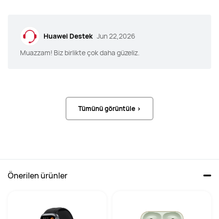
144 Hz
144 Hz
Ön Kamera
Ön Kamera
Huawei Destek
Jun 22,2026
8 MP, F2.0
16 MP, F2.0
Muazzam! Biz birlikte çok daha güzeliz.
Arka Kamera
Arka Kamera
50 MP, F1.8
50 MP, F1.8
8 MP, F2.2
8 MP, F2.2
Tümünü görüntüle >
Ölçüler
Ölçüler
271.25 x 182.53 x 5.5 mm
289.1 x 196.1 x 5.5 mm
Önerilen ürünler