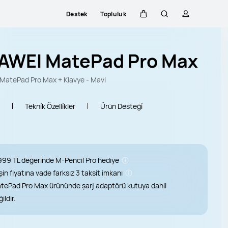
Destek
Topluluk
Sepeti
Araştır
profili
AWEI MatePad Pro Max
atePad Pro Max + Klavye - Mavi
Tekni̇k Özelli̇kler
Ürün Desteği̇
999 TL değerinde M-Pencil Pro hediye
şin fiyatına vade farksız 3 taksit imkanı
tePad Pro Max ürününde şarj adaptörü kutuya dahil
ildir.