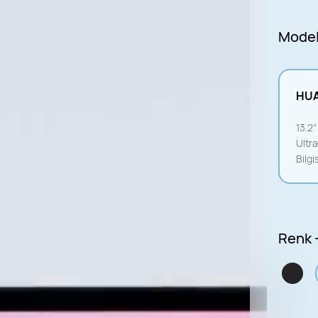
Mode
HUA
13.2
Ultra
Bilg
Renk 