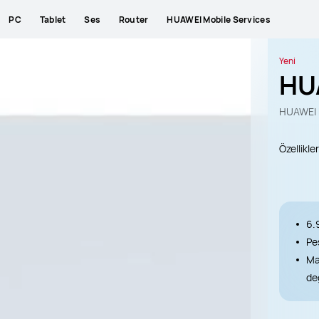
PC
Tablet
Ses
Router
HUAWEI Mobile Services
Yeni
HU
HUAWEI M
Özellikler
6.
Pe
Ma
değ