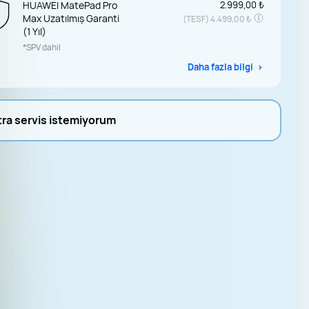
HUAWEI MatePad Pro
2.999,00 ₺
Max Uzatılmış Garanti
(TESF)
4.499,00 ₺
(1 Yıl)
*SPV dahil
Daha fazla bilgi
tra servis istemiyorum