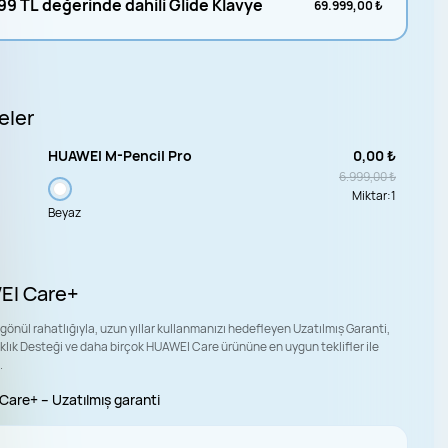
99 TL değerinde dahili Glide Klavye
69.999,00 ₺
eler
HUAWEI M-Pencil Pro
0,00 ₺
6.999,00 ₺
Miktar:
1
Beyaz
EI Care+
 gönül rahatlığıyla, uzun yıllar kullanmanızı hedefleyen Uzatılmış Garanti,
klık Desteği ve daha birçok HUAWEI Care ürününe en uygun teklifler ile
.
are+ – Uzatılmış garanti