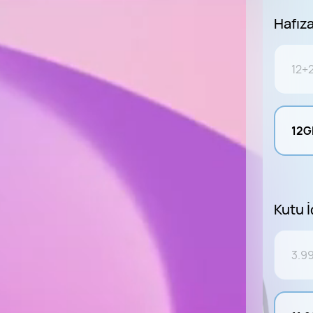
Hafız
12+
12G
Kutu İ
3.99