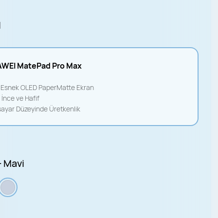
l
WEI MatePad Pro Max
" Esnek OLED PaperMatte Ekran
 İnce ve Hafif
isayar Düzeyinde Üretkenlik
- Mavi