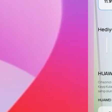
11.9
Hediy
HUAW
Cihazınızı
Kayıp Kula
sahip olun
HUAWEI C