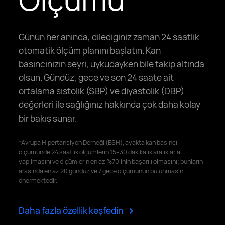
Günün her anında, dilediğiniz zaman 24 saatlik
otomatik ölçüm planını başlatın. Kan
basıncınızın seyri, uykudayken bile takip altında
olsun. Gündüz, gece ve son 24 saate ait
ortalama sistolik (SBP) ve diyastolik (DBP)
değerleri ile sağlığınız hakkında çok daha kolay
bir bakış sunar.
*Avrupa Hipertansiyon Derneği (ESH), ayakta kan basıncı
ölçümünde 24 saatlik ölçümlerin 15–30 dakikalık aralıklarla
yapılmasını ve ölçümlerin en az %70’inin başarılı olmasını; bunların
arasında en az 20 gündüz ve 7 gece ölçümünün bulunmasını
önermektedir.
>
Daha fazla özellik keşfedin