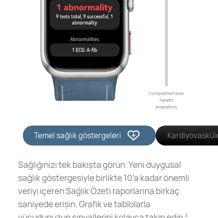
Comprehensive
health
indicators
Temel sağlık göstergeleri
Kardiyovasküle
Sağlığınızı tek bakışta görün. Yeni duygusal
sağlık göstergesiyle birlikte 10’a kadar önemli
veriyi içeren Sağlık Özeti raporlarına birkaç
saniyede erişin. Grafik ve tablolarla
vücudunuzun sinyallerini kolayca takip edin.
4