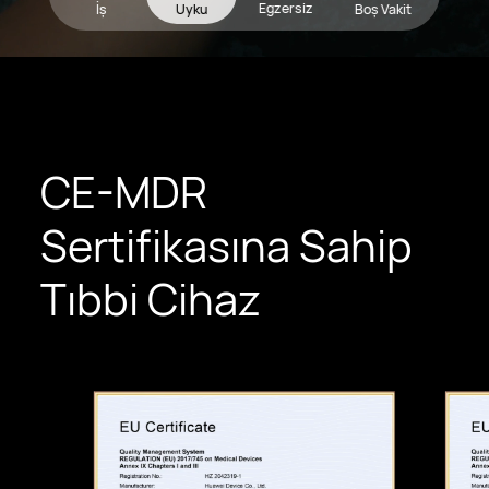
Egzersiz
İş
Uyku
Boş Vakit
CE-MDR
Sertifikasına Sahip
Tıbbi Cihaz