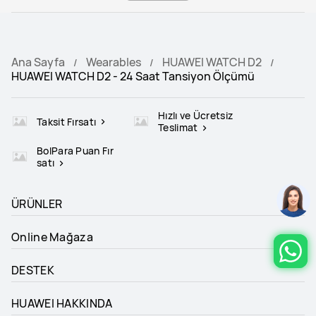
Ana Sayfa
Wearables
HUAWEI WATCH D2
HUAWEI WATCH D2 - 24 Saat Tansiyon Ölçümü
Hızlı ve Ücretsiz
Taksit Fırsatı
Teslimat
BolPara Puan Fır
satı
ÜRÜNLER
Online Mağaza
DESTEK
HUAWEI HAKKINDA