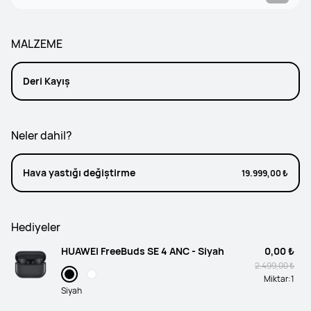
MALZEME
Deri Kayış
Neler dahil?
Hava yastığı değiştirme
19.999,00 ₺
Hediyeler
HUAWEI FreeBuds SE 4 ANC - Siyah
0,00 ₺
2.499,00 ₺
Miktar:
1
Siyah