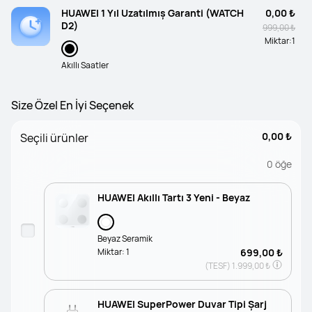
HUAWEI 1 Yıl Uzatılmış Garanti (WATCH
0,00 ₺
D2)
999,00 ₺
Miktar:
1
Akıllı Saatler
Size Özel En İyi Seçenek
0,00 ₺
Seçili ürünler
0
öğe
HUAWEI Akıllı Tartı 3 Yeni - Beyaz
Beyaz Seramik
Miktar:
1
699,00 ₺
(TESF)
1.999,00 ₺
HUAWEI SuperPower Duvar Tipi Şarj