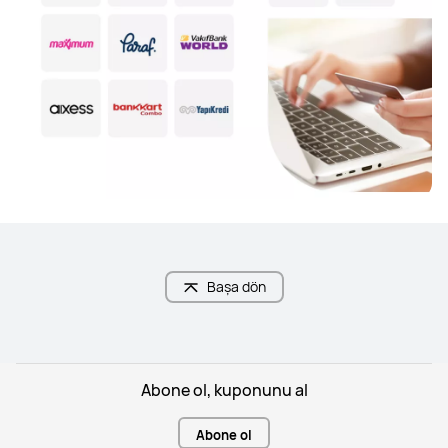
Başa dön
Abone ol, kuponunu al
Abone ol