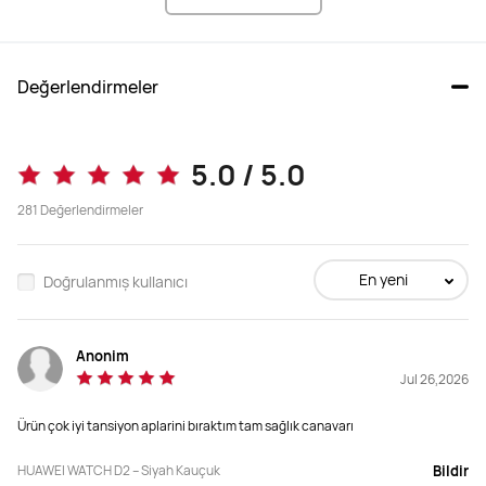
https://consumer.huawei.com/tr/support/article/tr-tr15997571/
Değerlendirmeler
5.0 / 5.0
281
Değerlendirmeler
En yeni
Doğrulanmış kullanıcı
Anonim
Jul 26,2026
Ürün çok iyi tansiyon aplarini bıraktım tam sağlık canavarı
HUAWEI WATCH D2 – Siyah Kauçuk
Bildir