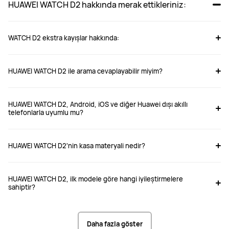
HUAWEI WATCH D2 hakkında merak ettikleriniz:
WATCH D2 ekstra kayışlar hakkında:
HUAWEI WATCH D2 ile arama cevaplayabilir miyim?
HUAWEI WATCH D2, Android, iOS ve diğer Huawei dışı akıllı
telefonlarla uyumlu mu?
iOS ve Android telefonlarla uyumludur
HUAWEI WATCH D2'nin kasa materyali nedir?
HUAWEI WATCH D2, ilk modele göre hangi iyileştirmelere
sahiptir?
https://consumer.huawei.com/tr/support/article/tr-tr15997571/
Daha fazla göster