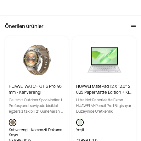
Önerilen ürünler
HUAWEI WATCH GT 6 Pro 46
HUAWEI MatePad 12 X 12.0'' 2
mm - Kahverengi
025 PaperMatte Edition + Kla
vye + Kalem - 12+256GB - Yeş
Gelişmiş Outdoor Spor Modları |
Ultra Net PaperMatte Ekran |
il
Profesyonel seviyede bisiklet
HUAWEI M-Pencil Pro | Bilgisayar
egzersiz takibi | 21 Güne Varan Pil
Düzeyinde Üretkenlik
Ömrü
Kahverengi - Kompozit Dokuma
Yeşil
Kayış
16.999,00 ₺
31.999,00 ₺