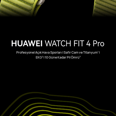
1
Profesyonel Açık Hava Sporları | Safir Cam ve Titanyum
|
2
3
EKG
| 10 Güne Kadar Pil Ömrü