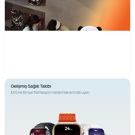
EKG ve Atriyal fibrilasyon risklerinde anında uyarı