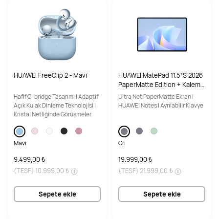
HUAWEI FreeClip 2 - Mavi
HUAWEI MatePad 11.5”S 2026
PaperMatte Edition + Kalem -
12+256GB - Gri
Hafif C-bridge Tasarımı | Adaptif
Ultra Net PaperMatte Ekran |
Açık Kulak Dinleme Teknolojisi |
HUAWEI Notes | Ayrılabilir Klavye
Kristal Netliğinde Görüşmeler
Mavi
Gri
9.499,00 ₺
19.999,00 ₺
(TESF)
10.999,00 ₺
(TESF)
21.999,00 ₺
Sepete ekle
Sepete ekle