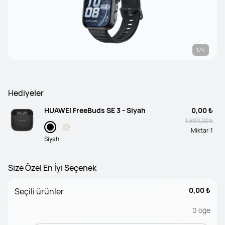
1/4
Hediyeler
HUAWEI FreeBuds SE 3 - Siyah
0,00 ₺
1.899,00 ₺
Miktar:
1
Siyah
Size Özel En İyi Seçenek
0,00 ₺
Seçili ürünler
0
öğe