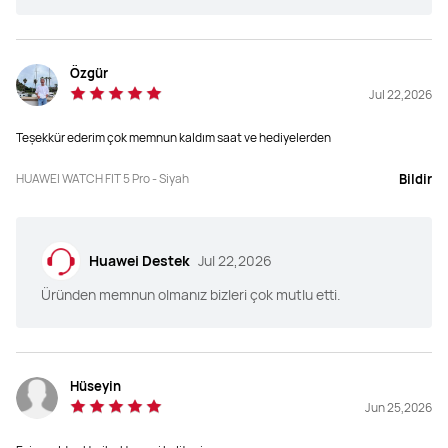
471mAh
471mAh
Özgür
Jul 22,2026
RAM ROM
RAM ROM
RAM 64MB

RAM 64MB

Teşekkür ederim çok memnun kaldım saat ve hediyelerden
ROM 64GB
ROM 64GB
HUAWEI WATCH FIT 5 Pro - Siyah
Bildir
Desteklenmemektedir
Desteklenmektedir
Huawei Destek
Jul 22,2026
Üründen memnun olmanız bizleri çok mutlu etti.
Desteklenmektedir
Desteklenmektedir
Hüseyin
Jun 25,2026