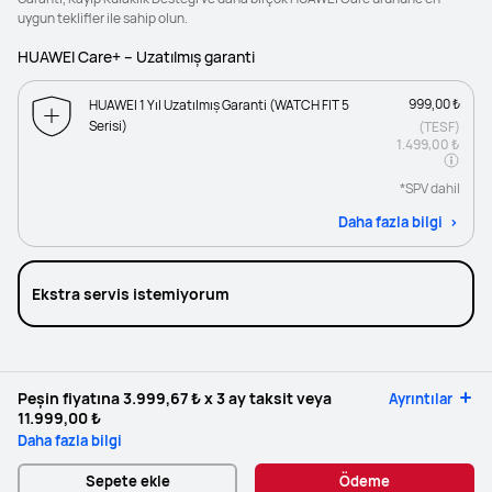
uygun teklifler ile sahip olun.
HUAWEI Care+ – Uzatılmış garanti
999,00 ₺
HUAWEI 1 Yıl Uzatılmış Garanti (WATCH FIT 5
Serisi)
(TESF)
1.499,00 ₺
*SPV dahil
Daha fazla bilgi
Ekstra servis istemiyorum
Peşin fiyatına
3.999,67 ₺
x 3 ay taksit veya
Ayrıntılar
11.999,00 ₺
Daha fazla bilgi
Sepete ekle
Ödeme