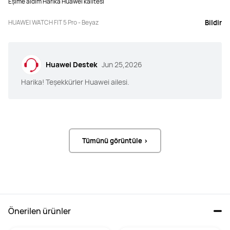
Eşime aldım Harika Huawei kalitesi
Desteklenmemektedir
Desteklenmektedir
HUAWEI WATCH FIT 5 Pro - Beyaz
Bildir
Yaşam Asistanı  NFC
Yaşam Asistanı  NFC
Desteklenmektedir
Desteklenmektedir
Huawei Destek
Jun 25,2026
Harika! Teşekkürler Huawei ailesi.
Tümünü görüntüle >
Önerilen ürünler