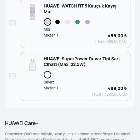
HUAWEI WATCH FIT 5 Kauçuk Kayış -
Mor
Mor
Miktar:
1
499,00 ₺
(TESF)
999,00 ₺
HUAWEI SuperPower Duvar Tipi Şarj
Cihazı (Max. 22.5W)
Beyaz
Miktar:
1
499,00 ₺
(TESF)
1.299,00 ₺
HUAWEI Care+
Cihazınızı gönül rahatlığıyla, uzun yıllar kullanmanızı hedefleyen Uzatılmış
Garanti, Kayıp Kulaklık Desteği ve daha birçok HUAWEI Care ürününe en