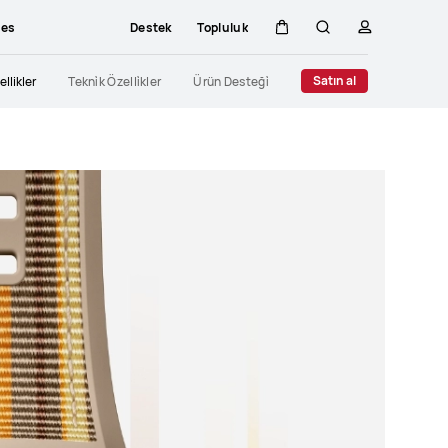
ces
Destek
Topluluk
Sepeti
Araştır
profili
Close
Satın al
ellikler
Tekni̇k Özelli̇kler
Ürün Desteği̇