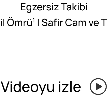
Egzersiz Takibi
il Ömrü
| Safir Cam ve 
1
Videoyu izle