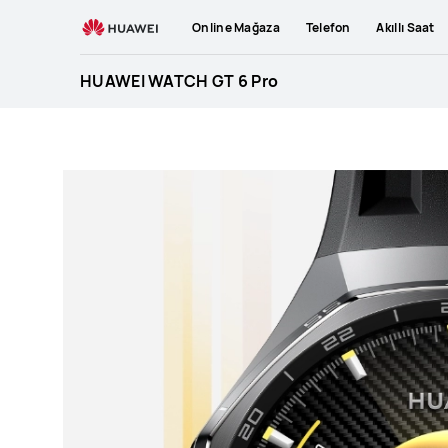
HUAWEI
Online Mağaza
Telefon
Akıllı Saat
WATCH
GT
HUAWEI WATCH GT 6 Pro
6
Pro