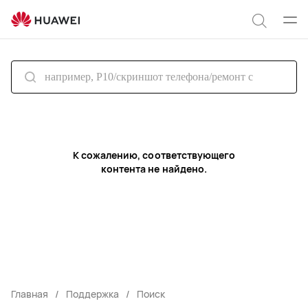
Служба
поддержки
Отк
Поиск
HUAWEI
мен
по
сайту
К сожалению, соответствующего
контента не найдено.
Главная
Поддержка
Поиск