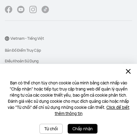
Vietnam - Tiếng Việt
Bản Đồ Điểm Truy Cập
Điều Khoản Sử Dụng
Thông Báo Quyền Riêng Tư
Cookie
Bạn có thể chọn tùy chọn cookie của mình bằng cách nhấp vào
"Chấp nhận" hoặc tiếp tục truy cập trang web để quản lý quyền
Copyright © 1998-2026 Huawei Device Co., Ltd. All rights reserved.
riêng tư của các cookie thiết yếu, bao gồm cả cookie phân tích.
Công ty TNHH Một thành viên 1 DIGITAL TECHNOLOGY có mã số thuế:
Đánh giá việc sử dụng cookie cho mục đích quảng cáo hoặc nhấp
0313318520 do Sở Tài chính Thành phố Hồ Chí Minh cấp ngày 23/06/2015
vào "Từ chối" để chỉ sử dụng những cookie cần thiết.
Click để biết
Địa chỉ: Tầng 15, Tòa nhà Etown Central, Số 11 Đoàn Văn Bơ, Phường Xóm
thêm thông tin
Chiếu, Thành phố Hồ Chí Minh | Email: commercial@1digital.vn | SĐT:
02839290059
Từ chối
Chấp nhận