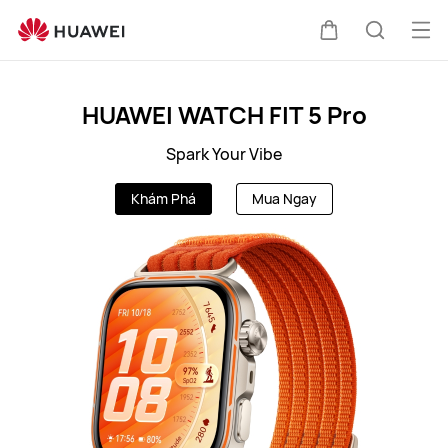
VN
Mở
Xe
Tìm
me
Clo
HUAWEI WATCH FIT 5 Pro
đẩy
kiếm
Spark Your Vibe
Khám Phá
Mua Ngay