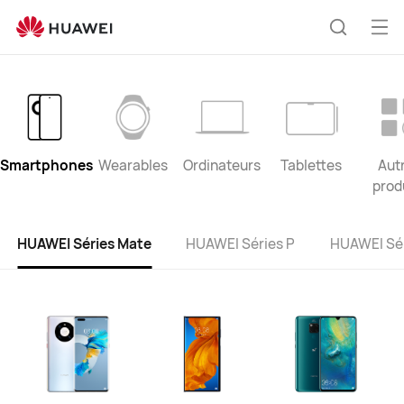
product
list
Ouv
Recherc
le
me
Smartphones
Wearables
Ordinateurs
Tablettes
Aut
prod
HUAWEI Séries Mate
HUAWEI Séries P
HUAWEI Sér