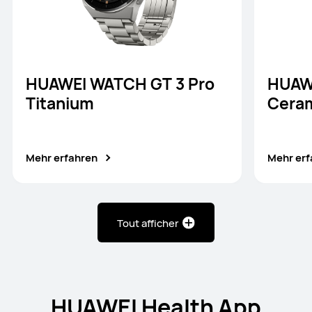
HUAWEI WATCH GT 3 Pro
HUAW
Titanium
Cera
Mehr erfahren
Mehr er
Tout afficher
HUAWEI Health App