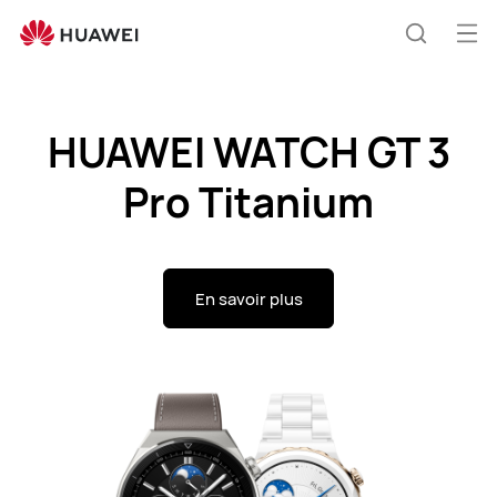
Wearable
Ouv
Recherc
le
me
HUAWEI WATCH GT 3
Pro Titanium
En savoir plus