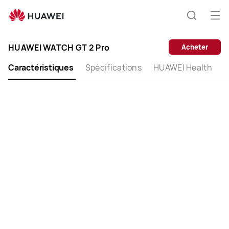
HUAWEI
WATCH
Ouv
Recherc
GT
le
2
HUAWEI WATCH GT 2 Pro
Acheter
me
Pro
Caractéristiques
Spécifications
HUAWEI Health
G