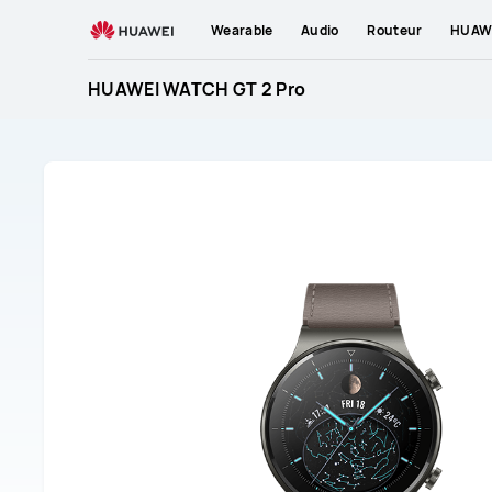
HUAWEI
Wearable
Audio
Routeur
HUAWE
WATCH
GT
HUAWEI WATCH GT 2 Pro
2
Pro