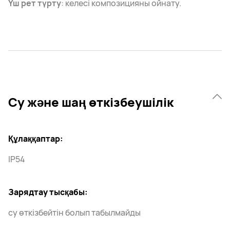
Үш рет түрту
: келесі композицияны ойнату.
Су және шаң өткізбеушілік
Құлаққаптар:
IP54
Зарядтау тысқабы:
су өткізбейтін болып табылмайды