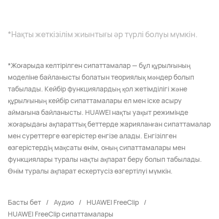
*Нақты жеткізілім жиынтығы әр түрлі болуы мүмкін.
*Жоғарыда келтірілген сипаттамалар — бұл құрылғының
моделіне байланысты болатын теориялық мәндер болып
табылады. Кейбір функциялардың қол жетімділігі және
құрылғының кейбір сипаттамалары ел мен іске асыру
аймағына байланысты. HUAWEI нақты уақыт режимінде
жоғарыдағы ақпараттық беттерде жарияланған сипаттамалар
мен суреттерге өзгерістер енгізе алады. Енгізілген
өзгерістердің мақсаты өнім, оның сипаттамалары мен
функциялары туралы нақты ақпарат беру болып табылады.
Өнім туралы ақпарат ескертусіз өзгертілуі мүмкін.
Басты бет
Аудио
HUAWEI FreeClip
HUAWEI FreeClip сипаттамалары