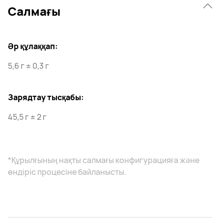
Салмағы
Әр құлаққап:
5,6 г ± 0,3 г
Зарядтау тысқабы:
45,5 г ± 2 г
*Құрылғының нақты салмағы конфигурацияға және
өндіріс процесіне байланысты.