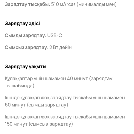
Зарядтау тысқабы
: 510 мА*сағ (минималды мән)
Зарядтау әдісі
Сымды зарядтау
: USB-C
Сымсыз зарядтау
: 2 Вт дейін
Зарядтау уақыты
Құлаққаптар үшін шамамен 40 минут (зарядтау
тысқабында)
Ішінде құлаққап жоқ зарядтау тысқабы үшін шамамен
60 минут (сымды зарядтау)
Ішінде құлаққап жоқ зарядтау тысқабы үшін шамамен
150 минут (сымсыз зарядтау)