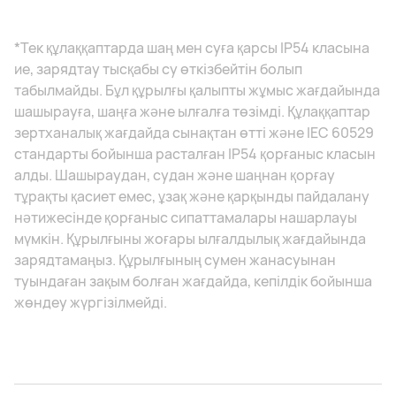
*Тек құлаққаптарда шаң мен суға қарсы IP54 класына
ие, зарядтау тысқабы су өткізбейтін болып
табылмайды. Бұл құрылғы қалыпты жұмыс жағдайында
шашырауға, шаңға және ылғалға төзімді. Құлаққаптар
зертханалық жағдайда сынақтан өтті және IEC 60529
стандарты бойынша расталған IP54 қорғаныс класын
алды. Шашыраудан, судан және шаңнан қорғау
тұрақты қасиет емес, ұзақ және қарқынды пайдалану
нәтижесінде қорғаныс сипаттамалары нашарлауы
мүмкін. Құрылғыны жоғары ылғалдылық жағдайында
зарядтамаңыз. Құрылғының сумен жанасуынан
туындаған зақым болған жағдайда, кепілдік бойынша
жөндеу жүргізілмейді.