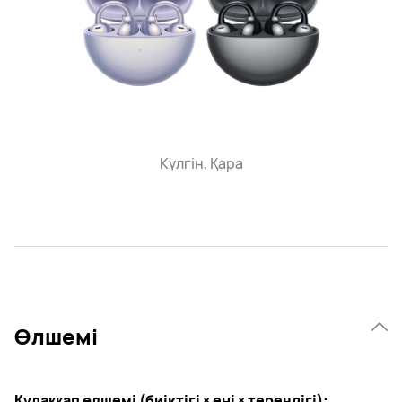
Күлгін, Қара
Өлшемі
Құлаққап өлшемі (биіктігі × ені × тереңдігі):