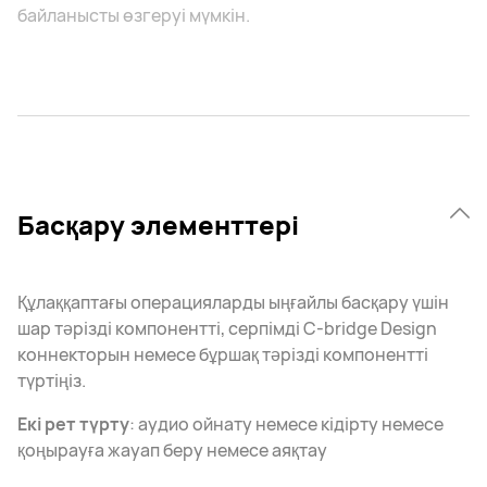
байланысты өзгеруі мүмкін.
Басқару элементтері
Құлаққаптағы операцияларды ыңғайлы басқару үшін
шар тәрізді компонентті, серпімді C-bridge Design
коннекторын немесе бұршақ тәрізді компонентті
түртіңіз.
Екі рет түрту
: аудио ойнату немесе кідірту немесе
қоңырауға жауап беру немесе аяқтау