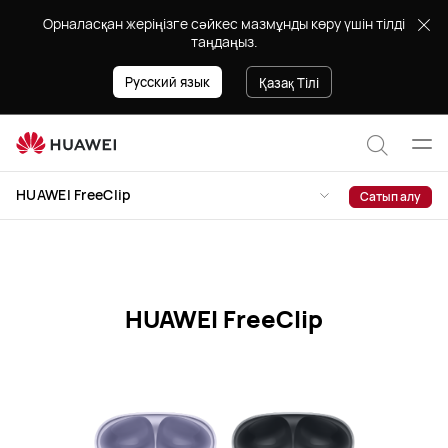
HUAWEI
Орналасқан жеріңізге сәйкес мазмұнды көру үшін тілді
FreeClip
таңдаңыз.
сипаттамалары
Русский язык
Қазақ Тілі
Мәзі
Сайт
ашу
HUAWEI FreeClip
Сатып алу
бойын
іздеу
HUAWEI FreeClip