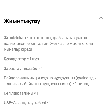
Жиынтықтау
Жеткізілім жиынтығының қорабы тығыздалған
полиэтиленге қапталған. Жеткізілім жиынтығына
мыналар кіреді:
Құлаққаптар × 1 жұп
Зарядтау тысқабы × 1
Пайдаланушының қысқаша нұсқаулығы (қауіпсіздік
техникасы бойынша нұсқаулығымен) × 1 жинақ
Кепілдік талоны × 1
USB-C зарядтау кабелі × 1