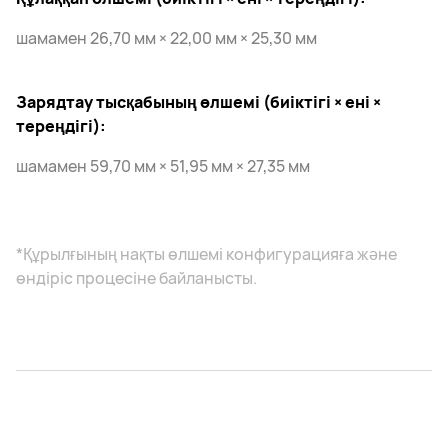
шамамен 26,70 мм × 22,00 мм × 25,30 мм
Зарядтау тысқабының өлшемі (биіктігі × ені ×
тереңдігі):
шамамен 59,70 мм × 51,95 мм × 27,35 мм
*Құрылғының нақты өлшемі конфигурацияға және
өндіріс процесіне байланысты.