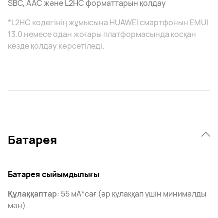
SBC, AAC және L2HC форматтарын қолдау
*L2HC кодегінің жұмысына HUAWEI смартфонын EMUI
13.0 немесе одан жоғары платформасында қосқан
кезде қолдау көрсетіледі.
Батарея
Батарея сыйымдылығы
Құлаққаптар
: 55 мА*сағ (әр құлаққап үшін минималды
мән)