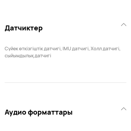
Датчиктер
Сүйек өткізгіштік датчигі, IMU датчигі, Холл датчигі,
сыйымдылық датчигі
Аудио форматтары