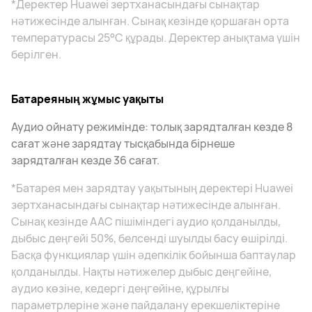
*Деректер Huawei зертханасындағы сынақтар
нәтижесінде алынған. Сынақ кезінде қоршаған орта
температурасы 25°С құрады. Деректер анықтама үшін
берілген.
Батареяның жұмыс уақыты
Аудио ойнату режимінде: толық зарядталған кезде 8
сағат және зарядтау тысқабында бірнеше
зарядталған кезде 36 сағат.
*Батарея мен зарядтау уақытының деректері Huawei
зертханасындағы сынақтар нәтижесінде алынған.
Сынақ кезінде AAC пішіміндегі аудио қолданылды,
дыбыс деңгейі 50%, белсенді шуылды басу өшірілді.
Басқа функциялар үшін әдепкілік бойынша баптаулар
қолданылды. Нақты нәтижелер дыбыс деңгейіне,
аудио көзіне, кедергі деңгейіне, құрылғы
параметрлеріне және пайдалану ерекшеліктеріне