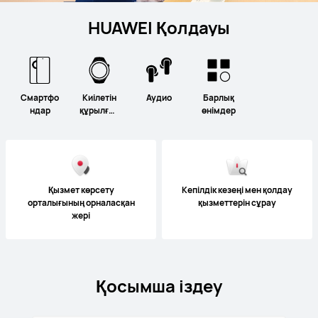
HUAWEI Қолдауы
Смартфо
Киілетін
Аудио
Барлық
ндар
құрылғыл
өнімдер
ар
Қызмет көрсету
Кепілдік кезеңі мен қолдау
орталығының орналасқан
қызметтерін сұрау
жері
Қосымша іздеу