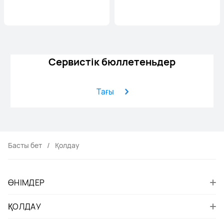
Cервистік бюллетеньдер
Tағы
Басты бет
Қолдау
ӨНІМДЕР
ҚОЛДАУ