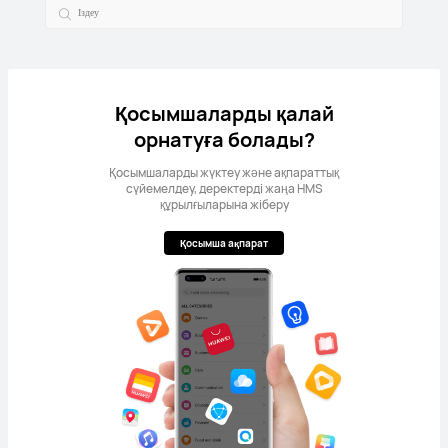
Қосымшаларды қалай
орнатуға болады?
Қосымшаларды жүктеу және ақпараттық
сүйемелдеу, деректерді жаңа HMS
құрылғыларына жіберу
Қосымша ақпарат