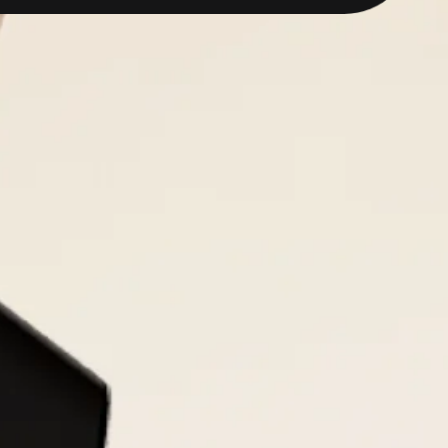
ын
 экраны,