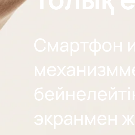
қамтамасыз ет
Смартфон 
механизмме
бейнелейті
экранмен ж