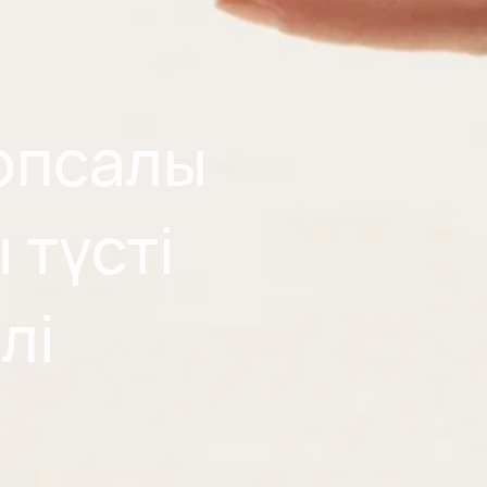
опсалы
түсті
лі