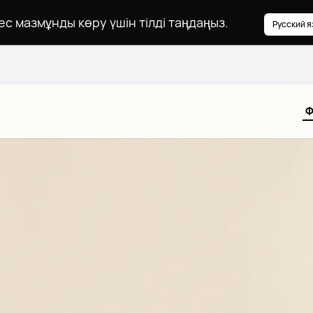
ес мазмұнды көру үшін тілді таңдаңыз.
Русский я
Ф