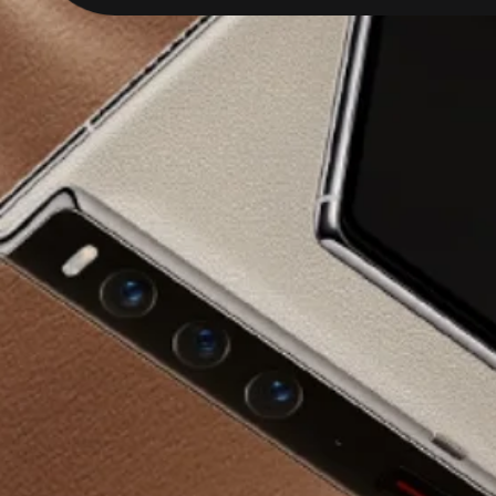
Үлкен 
экран
True-Chroma 