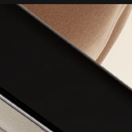
және жарқ
7,8 дюйм
бүктемелі
1