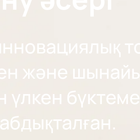
еді.
инновациялық т
н және шынайы 
н үлкен бүктеме
абдықталған.