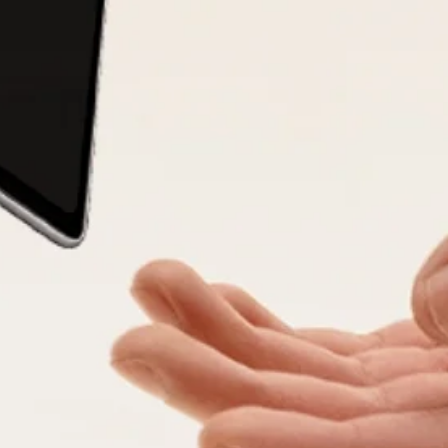
ксель ашық
ұмыстың
анды жабатын
ы тіпті шуақты
лдан қорғауды