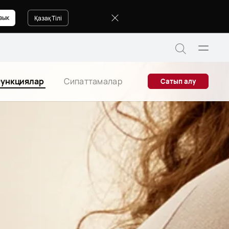
зык
Қазақ Тілі
Мәзірді
Сайт
ашу
бойынша
ункциялар
Сипаттамалар
Сатып алу
іздеу