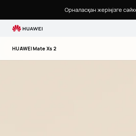
HUAWEI
Орналасқан жеріңізге сәйк
Mate
Xs
2
HUAWEI Mate Xs 2