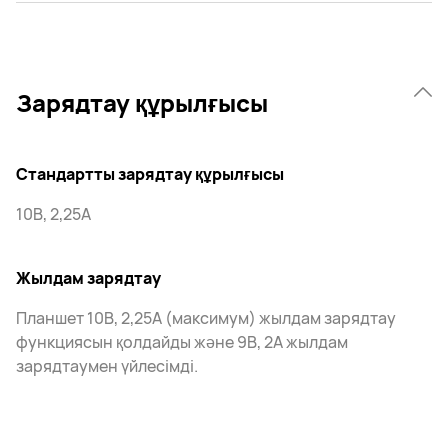
Зарядтау құрылғысы
Стандартты зарядтау құрылғысы
10В, 2,25А
Жылдам зарядтау
Планшет 10В, 2,25А (максимум) жылдам зарядтау
функциясын қолдайды және 9В, 2А жылдам
зарядтаумен үйлесімді.