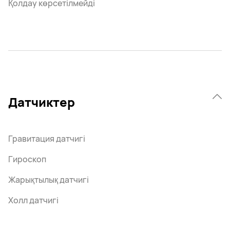
Қолдау көрсетілмейді
Датчиктер
Гравитация датчигі
Гироскоп
Жарықтылық датчигі
Холл датчигі