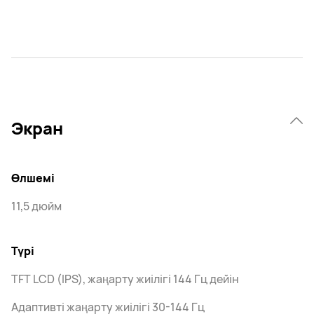
Экран
Өлшемі
11,5 дюйм
Түрі
TFT LCD (IPS), жаңарту жиілігі 144 Гц дейін
Адаптивті жаңарту жиілігі 30-144 Гц