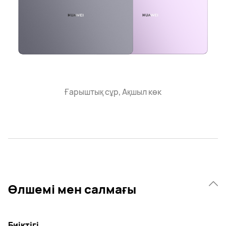
Ғарыштық сұр, Ақшыл көк
Өлшемі мен салмағы
Биіктігі