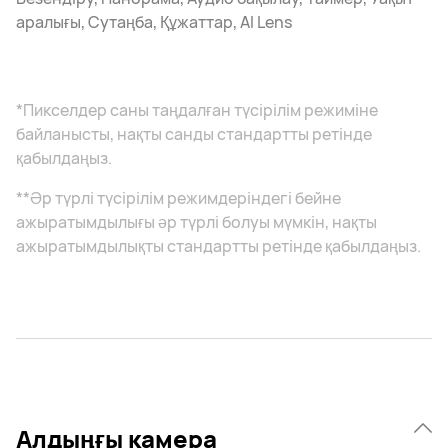
аралығы, Сутаңба, Құжаттар, AI Lens
*Пикселдер саны таңдалған түсірілім режиміне
байланысты, нақты санды стандартты ретінде
қабылдаңыз.
**Әр түрлі түсірілім режимдеріндегі бейне
ажыратымдылығы әр түрлі болуы мүмкін, нақты
ажыратымдылықты стандартты ретінде қабылдаңыз.
Алдыңғы камера