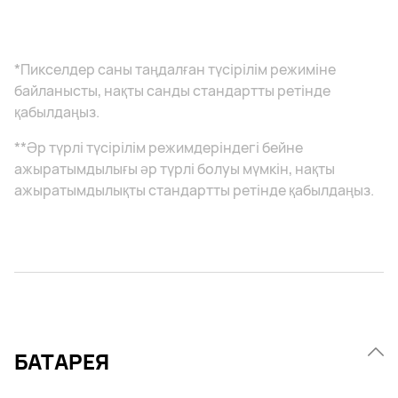
*Пикселдер саны таңдалған түсірілім режиміне
байланысты, нақты санды стандартты ретінде
қабылдаңыз.
**Әр түрлі түсірілім режимдеріндегі бейне
ажыратымдылығы әр түрлі болуы мүмкін, нақты
ажыратымдылықты стандартты ретінде қабылдаңыз.
БАТАРЕЯ