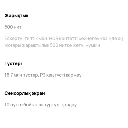
Жарықтық
500 нит
Ескерту: типтік мән. HDR контетті бейнелеу кезінде ең
жоғары жарықтылық 500 нитке жетуі мүмкін.
Түстері
16,7 млн түстер, P3 кең түсті қармау
Сенсорлық экран
10 нүкте бойынша түртуді қолдау