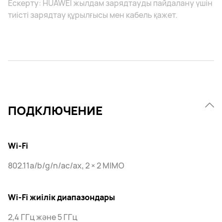
Ескерту: HUAWEI жылдам зарядтауды пайдалану үшін
тиісті зарядтау құрылғысы мен кабель қажет.
ПОДКЛЮЧЕНИЕ
Wi-Fi
802.11a/b/g/n/ac/ax, 2 × 2 MIMO
Wi-Fi жиілік диапазондары
2,4 ГГц және 5 ГГц