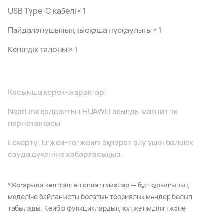
USB Type-C кабелі × 1
Пайдаланушының қысқаша нұсқаулығы × 1
Кепілдік талоны × 1
Қосымша керек-жарақтар:
NearLink қолдайтын HUAWEI ақылды магниттік
пернетақтасы
Ескерту: Егжей-тегжейлі ақпарат алу үшін бөлшек
сауда дүкеніне хабарласыңыз.
*Жоғарыда келтірілген сипаттамалар — бұл құрылғының
моделіне байланысты болатын теориялық мәндер болып
табылады. Кейбір функциялардың қол жетімділігі және