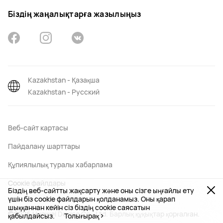
Біздің жаңалықтарға жазылыңыз
Kazakhstan - Қазақша
Kazakhstan - Русский
Веб-сайт картасы
Пайдалану шарттары
Құпиялылық туралы хабарлама
Соокіе файлдары
Біздің веб-сайтты жақсарту және оны сізге ыңғайлы ету
үшін біз cookie файлдарын қолданамыз. Оны қарап
шыққаннан кейін сіз біздің cookie саясатын
©2026 Huawei Device Co., Ltd. Барлық құқықтар қорғалған.
қабылдайсыз.
Толығырақ