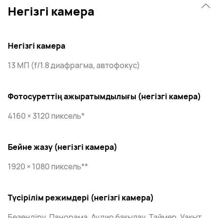
Негізгі камера
Негізгі камера
13 МП (f/1.8 диафрагма, автофокус)
Фотосуреттің ажыратымдылығы (негізгі камера)
4160 × 3120 пиксель*
Бейне жазу (негізгі камера)
1920 × 1080 пиксель**
Түсірілім режимдері (негізгі камера)
Безендіру, Панорама, Аудио бақылау, Таймер, Уақыт