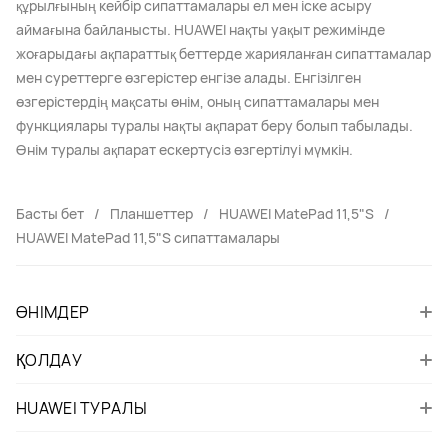
құрылғының кейбір сипаттамалары ел мен іске асыру
аймағына байланысты. HUAWEI нақты уақыт режимінде
жоғарыдағы ақпараттық беттерде жарияланған сипаттамалар
мен суреттерге өзгерістер енгізе алады. Енгізілген
өзгерістердің мақсаты өнім, оның сипаттамалары мен
функциялары туралы нақты ақпарат беру болып табылады.
Өнім туралы ақпарат ескертусіз өзгертілуі мүмкін.
Басты бет
Планшеттер
HUAWEI MatePad 11,5"S
HUAWEI MatePad 11,5"S сипаттамалары
ӨНІМДЕР
ҚОЛДАУ
HUAWEI ТУРАЛЫ