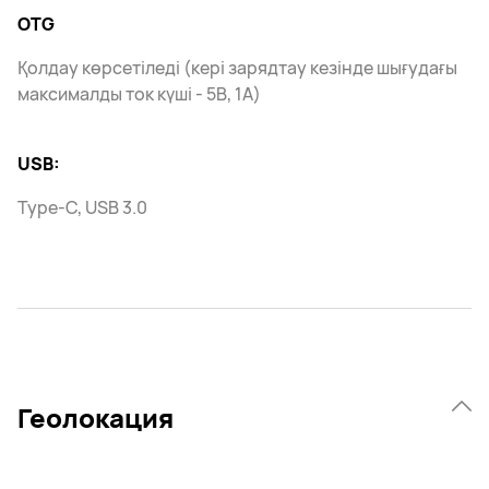
OTG
Қолдау көрсетіледі (кері зарядтау кезінде шығудағы
максималды ток күші - 5В, 1А)
USB:
Type-C, USB 3.0
Геолокация