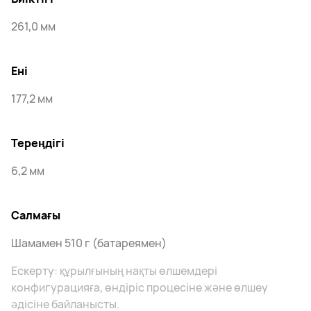
261,0 мм
Ені
177,2 мм
Тереңдігі
6,2 мм
Салмағы
Шамамен 510 г (батареямен)
Ескерту: құрылғының нақты өлшемдері
конфигурацияға, өндіріс процесіне және өлшеу
әдісіне байланысты.