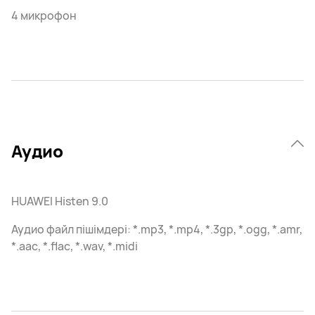
4 микрофон
Аудио
HUAWEI Histen 9.0
Аудио файл пішімдері: *.mp3, *.mp4, *.3gp, *.ogg, *.amr,
*.aac, *.flac, *.wav, *.midi