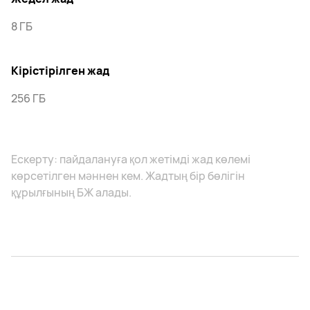
8 ГБ
Кірістірілген жад
256 ГБ
Ескерту: пайдалануға қол жетімді жад көлемі
көрсетілген мәннен кем. Жадтың бір бөлігін
құрылғының БЖ алады.