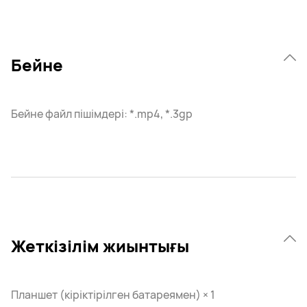
Бейне
Бейне файл пішімдері: *.mp4, *.3gp
Жеткізілім жиынтығы
Планшет (кіріктірілген батареямен) × 1