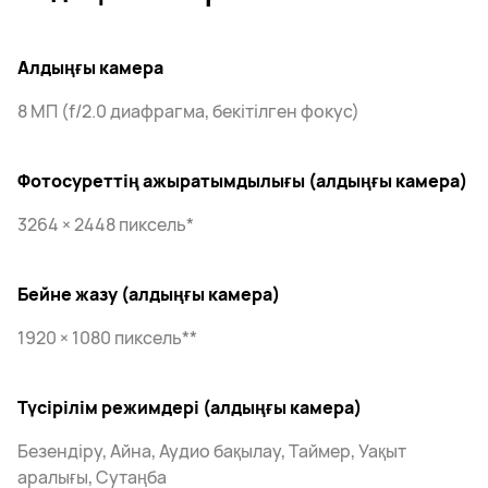
Алдыңғы камера
8 МП (f/2.0 диафрагма, бекітілген фокус)
Фотосуреттің ажыратымдылығы (алдыңғы камера)
3264 × 2448 пиксель*
Бейне жазу (алдыңғы камера)
1920 × 1080 пиксель**
Түсірілім режимдері (алдыңғы камера)
Безендіру, Айна, Аудио бақылау, Таймер, Уақыт
аралығы, Сутаңба