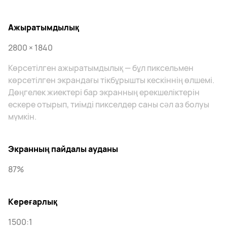
Ажыратымдылық
2800 × 1840
Көрсетілген ажыратымдылық — бұл пиксельмен
көрсетілген экрандағы тікбұрышты кескіннің өлшемі.
Дөңгелек жиектері бар экранның ерекшеліктерін
ескере отырып, тиімді пикселдер саны сәл аз болуы
мүмкін.
Экранның пайдалы ауданы
87%
Кереғарлық
1500:1