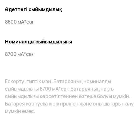
Әдеттегі сыйымдылық
8800 мА*сағ
Номиналды сыйымдылығы
8700 мА*сағ
Ескерту: типтік мән. Батареяның номиналды
сыйымдылығы 8700 мА*сағ. Батареяның нақты
сыйымдылығы көрсетілгеннен өзгеше болуы мүмкін.
Батарея корпусқа кіріктірілген және оны шығарып алу
мүмкін емес.