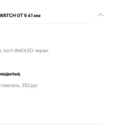
WATCH GT 6 41 мм
м, түсті AMOLED-экран
ымдылық
 пиксель, 352 ppi