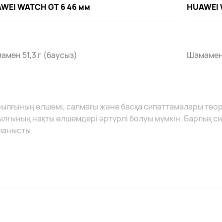
WEI WATCH GT 6 46 мм
HUAWEI 
амен 51,3 г (баусыз)
Шамамен 
рылғының өлшемі, салмағы және басқа сипаттамалары тео
ылғының нақты өлшемдері әртүрлі болуы мүмкін. Барлық с
ланысты.