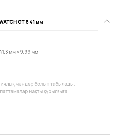
WATCH GT 6 41 мм
 41,3 мм × 9,99 мм
риялық мәндер болып табылады.
ипаттамалар нақты құрылғыға