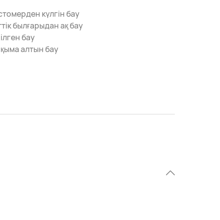
томерден күлгін бау
тік былғарыдан ақ бау
ілген бау
қыма алтын бау