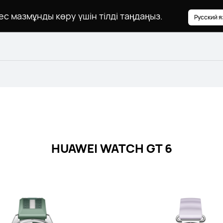
ес мазмұнды көру үшін тілді таңдаңыз.
Русский я
HUAWEI WATCH GT 6