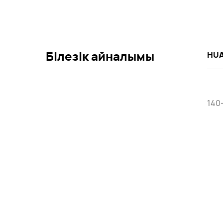
Білезік айналымы
HUA
140