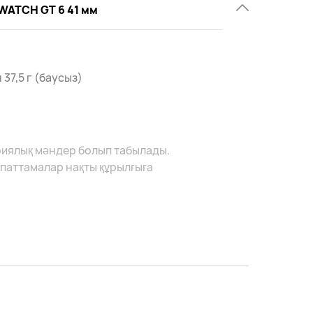
WATCH GT 6 41 мм
37,5 г (баусыз)
риялық мәндер болып табылады.
ипаттамалар нақты құрылғыға