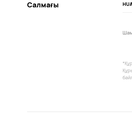
Салмағы
HUA
Шам
*Құ
Құр
бай