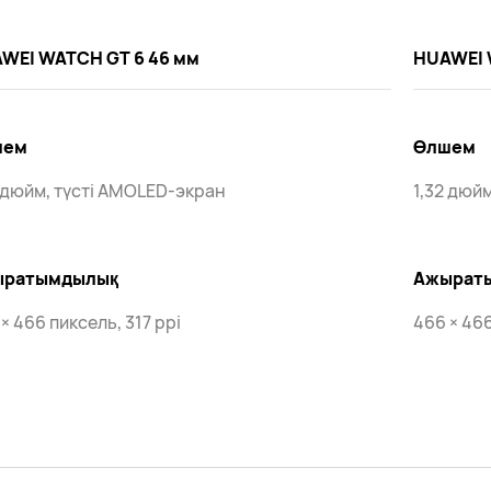
WEI WATCH GT 6 46 мм
HUAWEI 
шем
Өлшем
7 дюйм, түсті AMOLED-экран
1,32 дюй
ыратымдылық
Ажырат
× 466 пиксель, 317 ppi
466 × 466