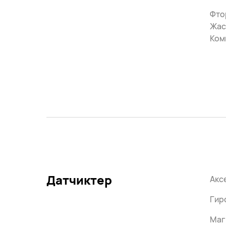
Фто
Жас
Ком
Датчиктер
Акс
Гир
Маг