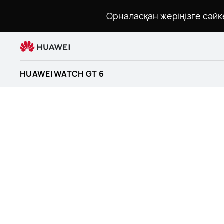
HUAWEI
Орналасқан жеріңізге сәйк
WATCH
GT
6
сипаттамалары
HUAWEI WATCH GT 6