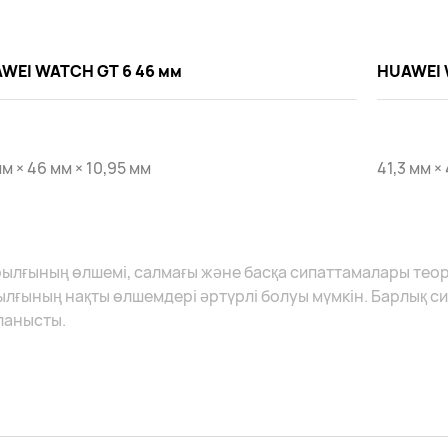
WEI WATCH GT 6 46 мм
HUAWEI 
м × 46 мм × 10,95 мм
41,3 мм ×
рылғының өлшемі, салмағы және басқа сипаттамалары тео
ылғының нақты өлшемдері әртүрлі болуы мүмкін. Барлық с
ланысты.