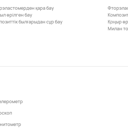
рэластомерден қара бау
Фторэлас
ыл өрілген бау
Композит
позиттік былғарыдан сұр бау
Қоңыр өр
Милан то
елерометр
оскоп
нитометр