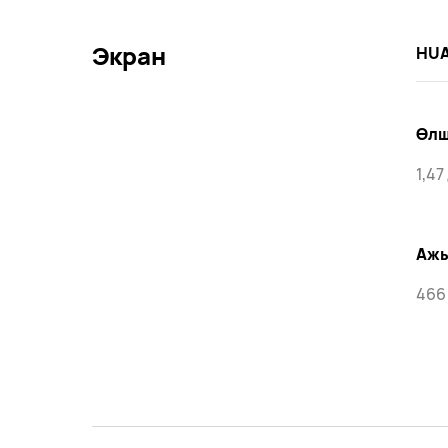
Экран
HUA
Өл
1,4
Аж
466 