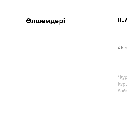
Өлшемдері
HUA
46 м
*Құ
Құр
бай