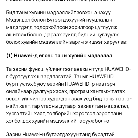
Бид таны хувийн мэдээллийг зөвхөн энэхүү
Мэдэгдэл болон Бүтээгдэхүүний нууцлалын
мэдэгдэлд тодорхойлсон зорилгоор цуглуулж
ашиглах болно. Дараах зүйлд бидний цуглуулж
болох хувийн мэдээллийн зарим жишээг харуулав:
(1) Huawei-д өгсөн таны хувийн мэдээлэл
Та зарим функц, үйлчилгээг авахын тулд HUAWEI ID-
г бүртгүүлэх шаардлагатай. Таныг HUAWEI ID
бүртгүүлэх буюу өөрийн HUAWEI ID-р нэвтэрч
онлайнаар дэлгүүр хэсэх, програм хангамж татах
эсвэл үйлчилгээ худалдан авах үед бид таны нэр, э-
мэйл хаяг, гар утасны дугаар, захиалгын мэдээлэл,
хүргэлтийн хаяг, төлбөрийн хэрэгсэл зэрэг таны
холбогдох хувийн мэдээллийг асууж болно.
Зарим Huawei-н бүтээгдэхүүн танд бусадтай