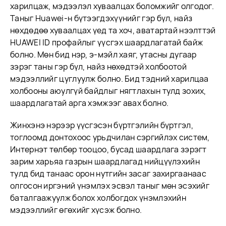
харилцаж, мэдээлэл хуваалцах боломжийг олгодог.
Таныг Huawei-н бүтээгдэхүүнийг гэр бүл, найз
нөхдөдөө хуваалцах үед та хоч, аватартай нээлттэй
HUAWEI ID профайлыг үүсгэх шаардлагатай байж
болно. Мөн бид нэр, э-мэйл хаяг, утасны дугаар
зэрэг таны гэр бүл, найз нөхөдтэй холбоотой
мэдээллийг цуглуулж болно. Бид тэдний харилцаа
холбооны аюулгүй байдлыг нягтлахын тулд зохих,
шаардлагатай арга хэмжээг авах болно.
Жинхэнэ нэрээр үүсгэсэн бүртгэлийн бүртгэл,
тоглоомд донтохоос урьдчилан сэргийлэх систем,
Интернэт төлбөр тооцоо, бусад шаардлага зэрэгт
зарим харьяа газрын шаардлагад нийцүүлэхийн
тулд бид танаас орон нутгийн засаг захиргаанаас
олгосон иргэний үнэмлэх эсвэл таныг мөн эсэхийг
баталгаажуулж болох холбогдох үнэмлэхийн
мэдээллийг өгөхийг хүсэж болно.