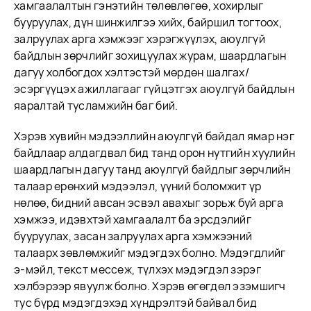
хамгаалалтын гэнэтийн төлөвлөгөө, хохирлыг
бууруулах, дүн шинжилгээ хийх, байршил тогтоох,
залруулах арга хэмжээг хэрэгжүүлэх, аюулгүй
байдлын зөрчлийг зохицуулах журам, шаардлагын
дагуу холбогдох хэлтэстэй мөрдөн шалгах/
эсэргүүцэх ажиллагааг гүйцэтгэх аюулгүй байдлын
яаралтай тусламжийн баг бий.
Хэрэв хувийн мэдээллийн аюулгүй байдал ямар нэг
байдлаар алдагдвал бид танд орон нутгийн хуулийн
шаардлагын дагуу танд аюулгүй байдлыг зөрчлийн
талаар ерөнхий мэдээлэл, үүний боломжит үр
нөлөө, бидний авсан эсвэл авахыг зорьж буй арга
хэмжээ, идэвхтэй хамгаалалт ба эрсдэлийг
бууруулах, засан залруулах арга хэмжээний
талаарх зөвлөмжийг мэдэгдэх болно. Мэдэгдлийг
э-мэйл, текст мессеж, түлхэх мэдэгдэл зэрэг
хэлбэрээр явуулж болно. Хэрэв өгөгдөл эзэмшигч
тус бүрд мэдэгдэхэд хүндрэлтэй байвал бид