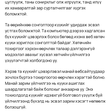
цуглуулж, таны сонирхлыг олж илрүүлж, танд илүү
их хамааралтай зар сурталчилгааг хүргэх
боломжтой.
Та өөрийнхөө сонголтоор күүкийг удирдаж эсвэл
устгах боломжтой. Та компьютер дээрээ хадгалсан
бүх күүкийг цэвэрлэж болох бөгөөд ихэнх веб хөтөч
күүки хориглох сонголттой байдаг. Хөтөчийн
тохиргоог хэрхэн өөрчлөх талаар дэлгэрэнгүй
мэдээлэл авахыг хүсвэл хөтчийн үйлчилгээ
үзүүлэгчтэй холбогдоно уу.
Хэрэв та күүкийг цэвэрлэвэл манай вебсайтуудаар
зочлох бүртээ тохиргоогоо өөрчлөх хэрэгтэй болно.
Манай зарим үйлчилгээ нь күүки ашиглах
шаардлагатай байж болохыг анхаарна уу. Энэ
тохиолдолд күүкийг идэвхгүй болговол үзүүлж буй
үйлчилгээнд бүхэлд нь эсвэл зарим хэсэгт нөлөөлж
болзошгүй.