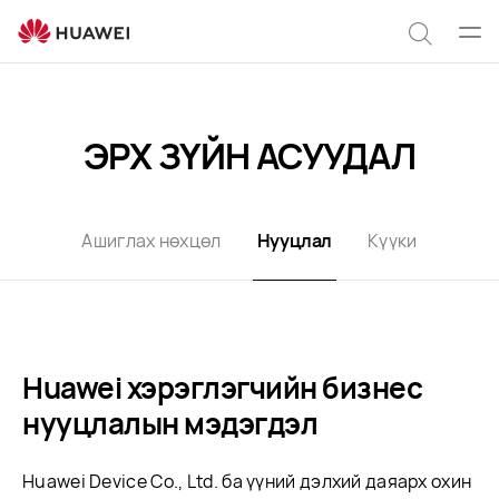
privacy-
statement-
Цэс
Хайлт
huawei
нээх
ЭРХ ЗҮЙН АСУУДАЛ
Ашиглах нөхцөл
Нууцлал
Күүки
Huawei хэрэглэгчийн бизнес
нууцлалын мэдэгдэл
Huawei Device Co., Ltd. ба үүний дэлхий даяарх охин