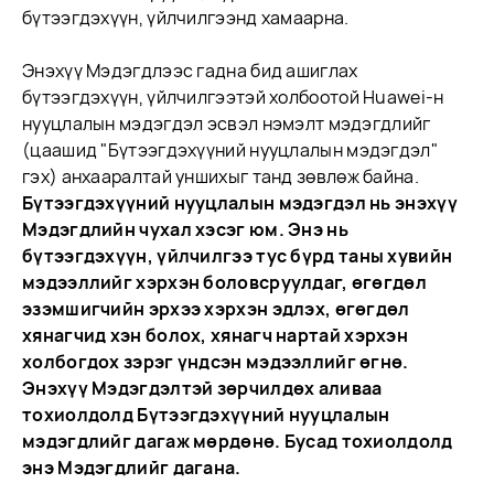
бүтээгдэхүүн, үйлчилгээнд хамаарна.
Энэхүү Мэдэгдлээс гадна бид ашиглах
бүтээгдэхүүн, үйлчилгээтэй холбоотой Huawei-н
нууцлалын мэдэгдэл эсвэл нэмэлт мэдэгдлийг
(цаашид "Бүтээгдэхүүний нууцлалын мэдэгдэл"
гэх) анхааралтай уншихыг танд зөвлөж байна.
Бүтээгдэхүүний нууцлалын мэдэгдэл нь энэхүү
Мэдэгдлийн чухал хэсэг юм. Энэ нь
бүтээгдэхүүн, үйлчилгээ тус бүрд таны хувийн
мэдээллийг хэрхэн боловсруулдаг, өгөгдөл
эзэмшигчийн эрхээ хэрхэн эдлэх, өгөгдөл
хянагчид хэн болох, хянагч нартай хэрхэн
холбогдох зэрэг үндсэн мэдээллийг өгнө.
Энэхүү Мэдэгдэлтэй зөрчилдөх аливаа
тохиолдолд Бүтээгдэхүүний нууцлалын
мэдэгдлийг дагаж мөрдөнө. Бусад тохиолдолд
энэ Мэдэгдлийг дагана.