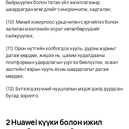
байршуулах болон татах үйл ажиллагаанд
шаардагдах өгөгдлийг синхрончилж, хадгалах;
(10) Манай хохирлоос урьдчилан сэргийлэх болон
залилан мэхлэхийн эсрэг хөтөлбөрүүдийг
сайжруулах;
(11) Орон нутгийн холбогдох хууль, дүрэм журмыг
дагаж мөрдөх, жишээ нь, цахим худалдааны
платформын удирдлагын үүргээ биелүүлэх, эсвэл
засгийн газрын хууль ёсны шаардлагыг дагаж
мөрдөх;
(12) Бүтээгдэхүүний нууцлалын мэдэгдэлд дурдсан
бусад зорилго.
2 Huawei күүки болон ижил