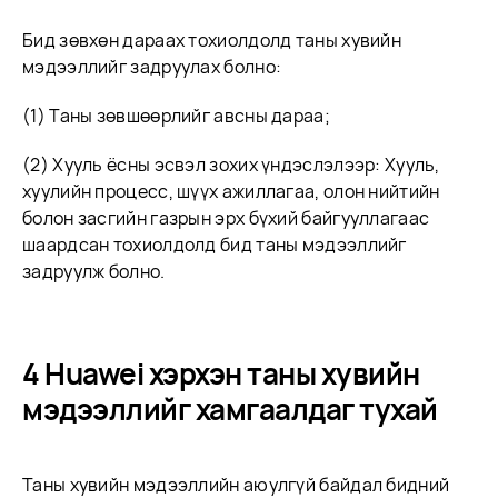
Бид зөвхөн дараах тохиолдолд таны хувийн
мэдээллийг задруулах болно:
(1) Таны зөвшөөрлийг авсны дараа;
(2) Хууль ёсны эсвэл зохих үндэслэлээр: Хууль,
хуулийн процесс, шүүх ажиллагаа, олон нийтийн
болон засгийн газрын эрх бүхий байгууллагаас
шаардсан тохиолдолд бид таны мэдээллийг
задруулж болно.
4 Huawei хэрхэн таны хувийн
мэдээллийг хамгаалдаг тухай
Таны хувийн мэдээллийн аюулгүй байдал бидний