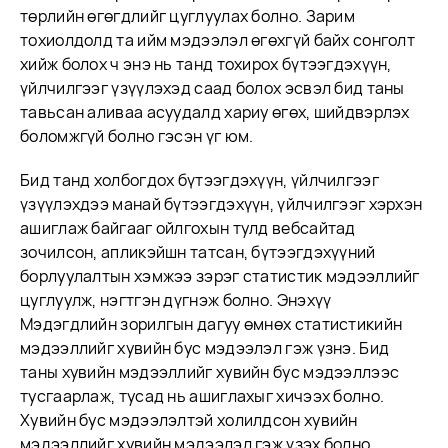
төрлийн өгөгдлийг цуглуулах болно. Зарим
тохиолдолд та ийм мэдээлэл өгөхгүй байх сонголт
хийж болох ч энэ нь танд тохирох бүтээгдэхүүн,
үйлчилгээг үзүүлэхэд саад болох эсвэл бид таны
тавьсан аливаа асуудалд хариу өгөх, шийдвэрлэх
боломжгүй болно гэсэн үг юм.
Бид танд холбогдох бүтээгдэхүүн, үйлчилгээг
үзүүлэхдээ манай бүтээгдэхүүн, үйлчилгээг хэрхэн
ашиглаж байгааг ойлгохын тулд вебсайтад
зочилсон, апликэйшн татсан, бүтээгдэхүүний
борлуулалтын хэмжээ зэрэг статистик мэдээллийг
цуглуулж, нэгтгэн дүгнэж болно. Энэхүү
Мэдэгдлийн зорилгын дагуу өмнөх статистикийн
мэдээллийг хувийн бус мэдээлэл гэж үзнэ. Бид
таны хувийн мэдээллийг хувийн бус мэдээллээс
тусгаарлаж, тусад нь ашиглахыг хичээх болно.
Хувийн бус мэдээлэлтэй холилдсон хувийн
мэдээллийг хувийн мэдээлэл гэж үзэх болно.