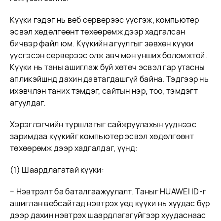
Күүки гэдэг нь веб серверээс үүсгэж, компьютер
эсвэл хөдөлгөөнт төхөөрөмж дээр хадгалсан
бичвэр файл юм. Күүкийн агуулгыг зөвхөн күүки
үүсгэсэн серверээс олж авч мөн унших боломжтой.
Күүки нь таны ашиглаж буй хөтөч эсвэл гар утасны
апликэйшнд дахин давтагдашгүй байна. Тэдгээр нь
ихэвчлэн таних тэмдэг, сайтын нэр, тоо, тэмдэгт
агуулдаг.
Хэрэглэгчийн туршлагыг сайжруулахын үүднээс
заримдаа күүкийг компьютер эсвэл хөдөлгөөнт
төхөөрөмж дээр хадгалдаг, үүнд:
(1) Шаардлагатай күүки:
− Нэвтрэлт ба баталгаажуулалт. Таныг HUAWEI ID-г
ашиглан вебсайтад нэвтрэх үед күүки нь хуудас бүр
дээр дахин нэвтрэх шаардлагагүйгээр хуудаснаас