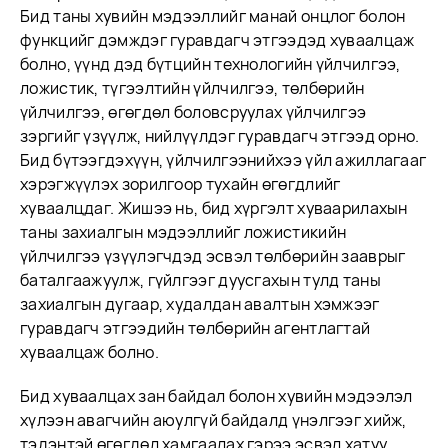
Бид таны хувийн мэдээллийг манай онцлог болон
функцийг дэмждэг гуравдагч этгээдэд хуваалцаж
болно, үүнд дэд бүтцийн технологийн үйлчилгээ,
ложистик, түгээлтийн үйлчилгээ, төлбөрийн
үйлчилгээ, өгөгдөл боловсруулах үйлчилгээ
зэргийг үзүүлж, нийлүүлдэг гуравдагч этгээд орно.
Бид бүтээгдэхүүн, үйлчилгээнийхээ үйл ажиллагааг
хэрэгжүүлэх зорилгоор тухайн өгөгдлийг
хуваалцдаг. Жишээ нь, бид хүргэлт хуваарилахын
таны захиалгын мэдээллийг ложистикийн
үйлчилгээ үзүүлэгчдэд эсвэл төлбөрийн зааврыг
баталгаажуулж, гүйлгээг дуусгахын тулд таны
захиалгын дугаар, худалдан авалтын хэмжээг
гуравдагч этгээдийн төлбөрийн агентлагтай
хуваалцаж болно.
Бид хуваалцах зан байдал болон хувийн мэдээлэл
хүлээн авагчийн аюулгүй байдалд үнэлгээг хийж,
тэдэнтэй өгөгдөл хамгаалах гэрээ эсвэл хатуу