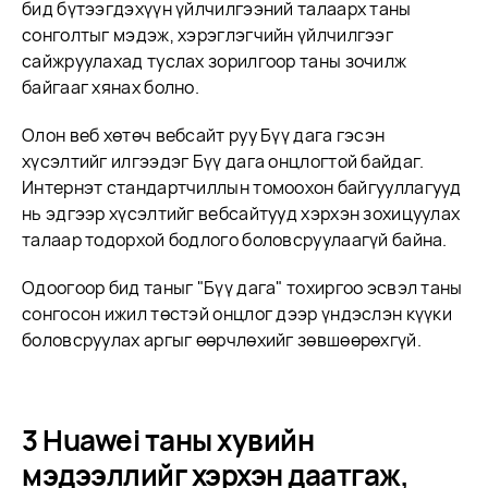
бид бүтээгдэхүүн үйлчилгээний талаарх таны
сонголтыг мэдэж, хэрэглэгчийн үйлчилгээг
сайжруулахад туслах зорилгоор таны зочилж
байгааг хянах болно.
Олон веб хөтөч вебсайт руу Бүү дага гэсэн
хүсэлтийг илгээдэг Бүү дага онцлогтой байдаг.
Интернэт стандартчиллын томоохон байгууллагууд
нь эдгээр хүсэлтийг вебсайтууд хэрхэн зохицуулах
талаар тодорхой бодлого боловсруулаагүй байна.
Одоогоор бид таныг "Бүү дага" тохиргоо эсвэл таны
сонгосон ижил төстэй онцлог дээр үндэслэн күүки
боловсруулах аргыг өөрчлөхийг зөвшөөрөхгүй.
3 Huawei таны хувийн
мэдээллийг хэрхэн даатгаж,