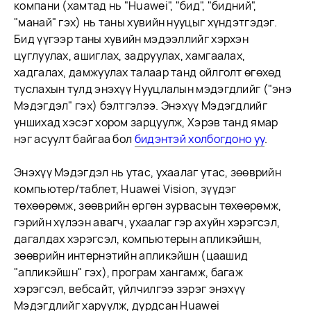
компани (хамтад нь "Huawei", "бид", "бидний",
"манай" гэх) нь таны хувийн нууцыг хүндэтгэдэг.
Бид үүгээр таны хувийн мэдээллийг хэрхэн
цуглуулах, ашиглах, задруулах, хамгаалах,
хадгалах, дамжуулах талаар танд ойлголт өгөхөд
туслахын тулд энэхүү Нууцлалын мэдэгдлийг ("энэ
Мэдэгдэл" гэх) бэлтгэлээ. Энэхүү Мэдэгдлийг
уншихад хэсэг хором зарцуулж, Хэрэв танд ямар
нэг асуулт байгаа бол
бидэнтэй холбогдоно уу
.
Энэхүү Мэдэгдэл нь утас, ухаалаг утас, зөөврийн
компьютер/таблет, Huawei Vision, зүүдэг
төхөөрөмж, зөөврийн өргөн зурвасын төхөөрөмж,
гэрийн хүлээн авагч, ухаалаг гэр ахуйн хэрэгсэл,
дагалдах хэрэгсэл, компьютерын апликэйшн,
зөөврийн интернэтийн апликэйшн (цаашид
"апликэйшн" гэх), програм хангамж, багаж
хэрэгсэл, вебсайт, үйлчилгээ зэрэг энэхүү
Мэдэгдлийг харуулж, дурдсан Huawei