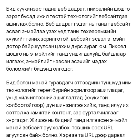
Бид күүкинээс гадна веб цацраг, пикселийн шошго
зэрэг бусад ижил төстэй технологийг вебсайтдаа
ашиглаж болно. Веб цацраг гэдэг нь таныг вебсайт
эсвэл э-мэйлээ үзэх үед таны төхөөрөмжийн
күүкийг таних зорилготой, вебсайт эсвэл э-мэйл
дотор байршуулсан цахим дүрс зураг юм. Пиксел
шошго нь э-мэйлийг танд уншигдахуйц байдлаар
илгээж, э-мэйлийг нээсэн эсэхийг мэдэх
боломжийг бидэнд олгодог.
Бид болон манай гуравдагч этгээдийн түншүүд ийм
технологийг төрөл бүрийн зорилгоор ашигладаг,
үүнд үйлчилгээний ашиглалтад (күүкитэй
холбоотойгоор) дүн шинжилгээ хийж, танд илүү их
сэтгэл ханамжтай контент, зар сурталчилгааг
хүргэдэг. Жишээ нь бидний танд илгээсэн э-мэйл
манай вебсайт руу холбох, товшиж орох URL
агуулсан байж болно. Хэрвээ та URL дээр дарвал