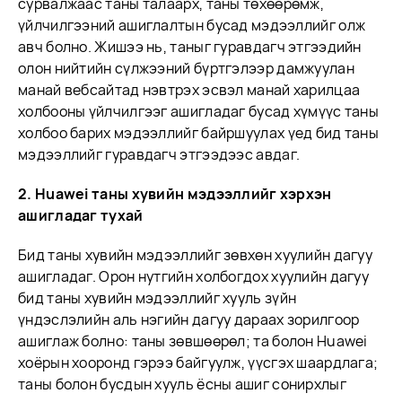
сурвалжаас таны талаарх, таны төхөөрөмж,
үйлчилгээний ашиглалтын бусад мэдээллийг олж
авч болно. Жишээ нь, таныг гуравдагч этгээдийн
олон нийтийн сүлжээний бүртгэлээр дамжуулан
манай вебсайтад нэвтрэх эсвэл манай харилцаа
холбооны үйлчилгээг ашигладаг бусад хүмүүс таны
холбоо барих мэдээллийг байршуулах үед бид таны
мэдээллийг гуравдагч этгээдээс авдаг.
2. Huawei таны хувийн мэдээллийг хэрхэн
ашигладаг тухай
Бид таны хувийн мэдээллийг зөвхөн хуулийн дагуу
ашигладаг. Орон нутгийн холбогдох хуулийн дагуу
бид таны хувийн мэдээллийг хууль зүйн
үндэслэлийн аль нэгийн дагуу дараах зорилгоор
ашиглаж болно: таны зөвшөөрөл; та болон Huawei
хоёрын хооронд гэрээ байгуулж, үүсгэх шаардлага;
таны болон бусдын хууль ёсны ашиг сонирхлыг