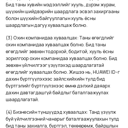
Бид таны хувийн мэдээллийг хууль, дүрэм журам,
шүүхийн шийдвэрийн шаардлага эсвэл захиргааны
болон шүүхийн байгууллагын хууль ёсны
шаардлагын дагуу хуваалцаж болно.
(3) Охин компанидаа хуваалцах: Таны өгөгдлийг
охин компанидаа хуваалцаж болно. Бид таны
өгөгдлийг зөвхөн тодорхой, бодитой, хууль ёсны
зорилгоор охин компанидаа хуваалцах болно. Бид
зөвхөн үйлчилгээг үзүүлэхэд шаардлагатай
өгөгдлийг хуваалцах болно. Жишээ нь, HUAWEI ID-г
дахин бүртгүүлэхээс зайлсхийхийн тулд бид
бүртгэлийг бүртгүүлэхээс өмнө дэлхий даяарх
дахин давтагдашгүй байдлыг баталгаажуулах
шаардлагатай.
(4) Бизнесийн түншүүдэд хуваалцах: Танд үзүүлж
буй үйлчилгээний чанарыг баталгаажуулахын тулд
бид таны захиалга, бүртгэл, төхөөрөмж, байршлын