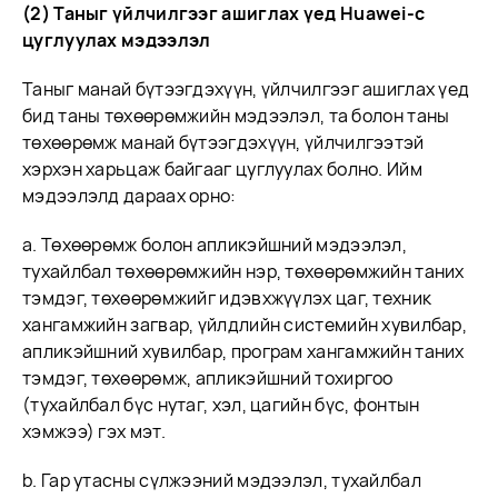
(2) Таныг үйлчилгээг ашиглах үед Huawei-с
цуглуулах мэдээлэл
Таныг манай бүтээгдэхүүн, үйлчилгээг ашиглах үед
бид таны төхөөрөмжийн мэдээлэл, та болон таны
төхөөрөмж манай бүтээгдэхүүн, үйлчилгээтэй
хэрхэн харьцаж байгааг цуглуулах болно. Ийм
мэдээлэлд дараах орно:
a. Төхөөрөмж болон апликэйшний мэдээлэл,
тухайлбал төхөөрөмжийн нэр, төхөөрөмжийн таних
тэмдэг, төхөөрөмжийг идэвхжүүлэх цаг, техник
хангамжийн загвар, үйлдлийн системийн хувилбар,
апликэйшний хувилбар, програм хангамжийн таних
тэмдэг, төхөөрөмж, апликэйшний тохиргоо
(тухайлбал бүс нутаг, хэл, цагийн бүс, фонтын
хэмжээ) гэх мэт.
b. Гар утасны сүлжээний мэдээлэл, тухайлбал