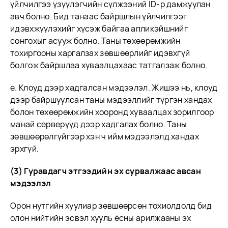
үйлчилгээ үзүүлэгчийн сүлжээний ID-р дамжуулан
авч болно. Бид танаас байршлын үйлчилгээг
идэвхжүүлэхийг хүсэж байгаа апликэйшнийг
сонгохыг асууж болно. Таны төхөөрөмжийн
тохиргооны харгалзах зөвшөөрлийг идэвхгүй
болгож байршлаа хуваалцахаас татгалзаж болно.
e. Клоуд дээр хадгалсан мэдээлэл. Жишээ нь, клоуд
дээр байршуулсан таны мэдээллийг түргэн хандах
болон төхөөрөмжийн хооронд хуваалцах зорилгоор
манай серверүүд дээр хадгалах болно. Таны
зөвшөөрөлгүйгээр хэн ч ийм мэдээлэлд хандах
эрхгүй.
(3) Гуравдагч этгээдийн эх сурвалжаас авсан
мэдээлэл
Орон нутгийн хуулиар зөвшөөрсөн тохиолдолд бид
олон нийтийн эсвэл хууль ёсны арилжааны эх