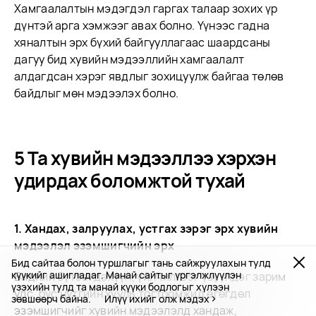
Хамгаалалтын мэдэгдэл гаргах талаар зохих үр
дүнтэй арга хэмжээг авах болно. Үүнээс гадна
хяналтын эрх бүхий байгууллагаас шаардсаны
дагуу бид хувийн мэдээллийн хамгаалалт
алдагдсан хэрэг явдлыг зохицуулж байгаа төлөв
байдлыг мөн мэдээлэх болно.
5 Та хувийн мэдээллээ хэрхэн
удирдах боломжтой тухай
1. Хандах, залруулах, устгах зэрэг эрх хувийн
мэдээлэл эзэмшигчийн эрх
Бид сайтаа болон туршлагыг тань сайжруулахын тулд
күүкийг ашигладаг. Манай сайтыг үргэлжлүүлэн
Бидний бүтээгдэхүүн, үйлчилгээг үзүүлдэг зарим
үзэхийн тулд та манай күүки бодлогыг хүлээн
улс, бүс нутгийн хууль тогтоомжид өгөгдөл
зөвшөөрч байна.
Илүү ихийг олж мэдэх
эзэмшигчийг хувийн мэдээлэлд хандаж,