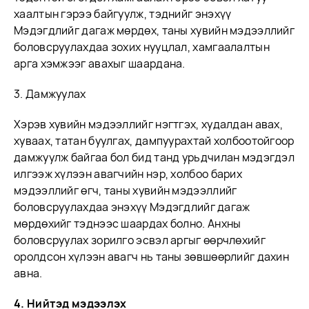
хаалтын гэрээ байгуулж, тэднийг энэхүү
Мэдэгдлийг дагаж мөрдөх, таны хувийн мэдээллийг
боловсруулахдаа зохих нууцлал, хамгаалалтын
арга хэмжээг авахыг шаардана.
3. Дамжуулах
Хэрэв хувийн мэдээллийг нэгтгэх, худалдан авах,
хуваах, татан буулгах, дампуурахтай холбоотойгоор
дамжуулж байгаа бол бид танд урьдчилан мэдэгдэл
илгээж хүлээн авагчийн нэр, холбоо барих
мэдээллийг өгч, таны хувийн мэдээллийг
боловсруулахдаа энэхүү Мэдэгдлийг дагаж
мөрдөхийг тэднээс шаардах болно. Анхны
боловсруулах зорилго эсвэл аргыг өөрчлөхийг
оролдсон хүлээн авагч нь таны зөвшөөрлийг дахин
авна.
4. Нийтэд мэдээлэх