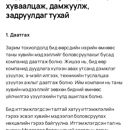
хуваалцаж, дамжуулж,
задруулдаг тухай
1. Даатгах
Зарим тохиолдолд бид өөрсдийн нэрийн өмнөөс
таны хувийн мэдээллийг боловсруулахыг бусад
компанид даатгаж болно. Жишээ нь, бид өөр
компанид дуудлага хүлээн авах утсанд дэмжлэг
үзүүлэх, э-мэйл илгээх, техникийн туслалцаа
үзүүлэх ажлыг даатгаж болно. Ийм компани нь таны
хувийн мэдээллийг зөвхөн бидний өмнөөс
үйлчилгээ үзүүлэхийн тулд ашиглаж болно.
Бид итгэмжлэгдсэн талтай хатуу итгэмжлэлийн
гэрээ эсвэл хувийн мэдээлэл боловсруулах
нөхцөлийн гэрээ байгуулна. Итгэмжлэгдсэн тал нь