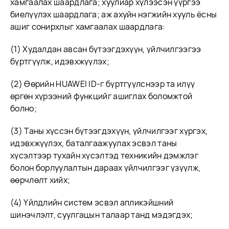
хамгаалах шаардлага; хуулиар хүлээсэн үүргээ
биелүүлэх шаардлага; аж ахуйн нэгжийн хууль ёсны
ашиг сонирхлыг хамгаалах шаардлага:
(1) Худалдан авсан бүтээгдэхүүн, үйлчилгээгээ
бүртгүүлж, идэвхжүүлэх;
(2) Өөрийн HUAWEI ID-г бүртгүүлснээр та илүү
өргөн хүрээний функцийг ашиглах боломжтой
болно;
(3) Таны хүссэн бүтээгдэхүүн, үйлчилгээг хүргэх,
идэвхжүүлэх, баталгаажуулах эсвэл таны
хүсэлтээр тухайн хүсэлтэд техникийн дэмжлэг
болон борлуулалтын дараах үйлчилгээг үзүүлж,
өөрчлөлт хийх;
(4) Үйлдлийн систем эсвэл апликэйшний
шинэчлэлт, суулгацын талаар танд мэдэгдэх;