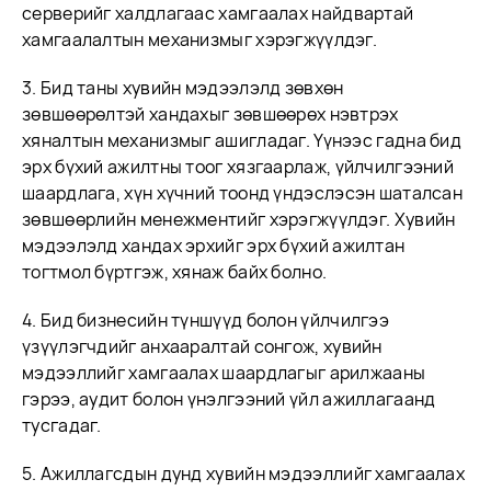
серверийг халдлагаас хамгаалах найдвартай
хамгаалалтын механизмыг хэрэгжүүлдэг.
3. Бид таны хувийн мэдээлэлд зөвхөн
зөвшөөрөлтэй хандахыг зөвшөөрөх нэвтрэх
хяналтын механизмыг ашигладаг. Үүнээс гадна бид
эрх бүхий ажилтны тоог хязгаарлаж, үйлчилгээний
шаардлага, хүн хүчний тоонд үндэслэсэн шаталсан
зөвшөөрлийн менежментийг хэрэгжүүлдэг. Хувийн
мэдээлэлд хандах эрхийг эрх бүхий ажилтан
тогтмол бүртгэж, хянаж байх болно.
4. Бид бизнесийн түншүүд болон үйлчилгээ
үзүүлэгчдийг анхааралтай сонгож, хувийн
мэдээллийг хамгаалах шаардлагыг арилжааны
гэрээ, аудит болон үнэлгээний үйл ажиллагаанд
тусгадаг.
5. Ажиллагсдын дунд хувийн мэдээллийг хамгаалах