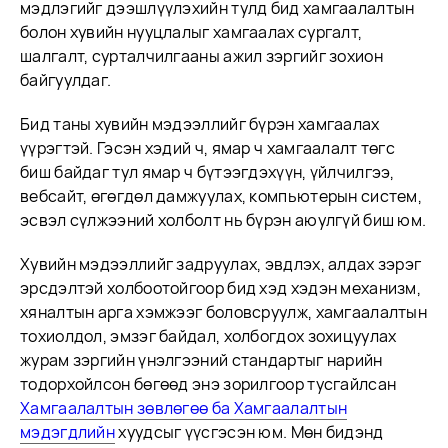
мэдлэгийг дээшлүүлэхийн тулд бид хамгаалалтын
болон хувийн нууцлалыг хамгаалах сургалт,
шалгалт, сурталчилгааны ажил зэргийг зохион
байгуулдаг.
Бид таны хувийн мэдээллийг бүрэн хамгаалах
үүрэгтэй. Гэсэн хэдий ч, ямар ч хамгаалалт төгс
биш байдаг тул ямар ч бүтээгдэхүүн, үйлчилгээ,
вебсайт, өгөгдөл дамжуулах, компьютерын систем,
эсвэл сүлжээний холболт нь бүрэн аюулгүй биш юм.
Хувийн мэдээллийг задруулах, эвдлэх, алдах зэрэг
эрсдэлтэй холбоотойгоор бид хэд хэдэн механизм,
хяналтын арга хэмжээг боловсруулж, хамгаалалтын
тохиолдол, эмзэг байдал, холбогдох зохицуулах
журам зэргийн үнэлгээний стандартыг нарийн
тодорхойлсон бөгөөд энэ зорилгоор тусгайлсан
Хамгаалалтын зөвлөгөө ба Хамгаалалтын
мэдэгдлийн
хуудсыг үүсгэсэн юм. Мөн бидэнд