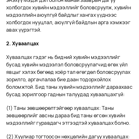
энэхүү Мэдэгдэл болон манай зааврын дагуу
холбогдох хувийн мэдээллийг боловсруулж, хувийн
мэдээллийн аюулгүй байдлыг хангах үүднээс
холбогдох нууцлал, аюулгүй байдлын арга хэмжээг
авах үүрэгтэй.
2. Хуваалцах
Хуваалцах гэдэг нь бидний хувийн мэдээллийг
бусад хувийн мэдээлэл боловсруулагчид өгөх үйл
явцыг хэлэх бөгөөд хоёр тал өгөгдөл боловсруулах
зорилго, аргачлалаа бие даан тодорхойлох
боломжтой. Бид таны хувийн мэдээллийг дараахаас
бусад зорилгоор гаднын талуудад хуваалцахгүй:
(1) Таны зөвшөөрөлтэйгөөр хуваалцах: Таны
зөвшөөрлийг авсны дараа бид таны өгсөн хувийн
мэдээллийг гуравдагч этгээдтэй хуваалцах болно.
(2) Хуулиар тогтоосон нөхцөлийн дагуу хуваалцах: