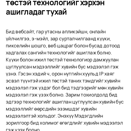
төстэй технологийг хэрхэн
ашигладаг тухай
Бид вебсайт, гар утасны апликэйшн, онлайн
үйлчилгээ, э-мэйл, зар сурталчилгаанд күүки,
пикселийн шошго, веб цацраг болон бусад дотоод
хадгалах сангийн технологийг ашиглаж болно.
Күүки болон ижил төстэй технологиор дамжуулан
цуглуулсан мэдээллийг хувийн бус мэдээлэл гэж
үзнэ. Гэсэн хэдий ч, орон нутгийн хуульд IP хаяг
эсвэл түүнтэй ижил төстэй таних тэмдгийг хувийн
мэдээлэл гэж үздэг бол бид тэдгээрийг мөн хувийн
мэдээлэл гэж үзэх болно. Зарим тохиолдолд бид
эдгээр технологийг ашиглан цуглуулсан хувийн бус
мэдээллийг өөрсдийн эзэмшдэг хувийн
мэдээлэлтэй хольдог. Энэхүү Мэдэгдлийн
зорилгоор бид холимог өгөгдлийг хувийн мэдээлэл
гэж үзэх болно.