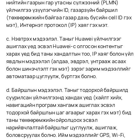
нийтийн газрын гар утасны сүлжээний (PLMN)
үйлчилгээ үзүүлэгчийн ID, газарзүйн байршил
(төхөөрөмжийн байгаа газар дахь бүсийн cell ID гэх
мэт), Интернэт протокол (IP) хаяг гэх мэт.
c. Нэвтрэх мэдээлэл. Таныг Huawei үйлчилгээг
ашиглах үед эсвэл Huawei-с олгосон контентыг
харах үед бид таны хандалтын тоо, IP хаяг болон үйл
явдлын мэдээлэл (алдаа, эвдрэл, унтрааж асаах
болон шинэчлэлт гэх мэт) зэрэг зарим мэдээллийг
автоматаар цуглуулж, бүртгэх болно.
d. Байршлын мэдээлэл. Таныг тодорхой байршилд
суурилсан үйлчилгээнд хандах үед (хайлт хийх,
навигацийн програм хангамж ашиглах эсвэл
тодорхой байршлын цаг агаарыг харах гэх мэт) бид
таны төхөөрөмжийн ойролцоох эсвэл
нарийвчлалтай байршлыг цуглуулж, ашиглаж,
боловсруулах болно. Ийм мэдээллийг GPS, Wi-Fi,