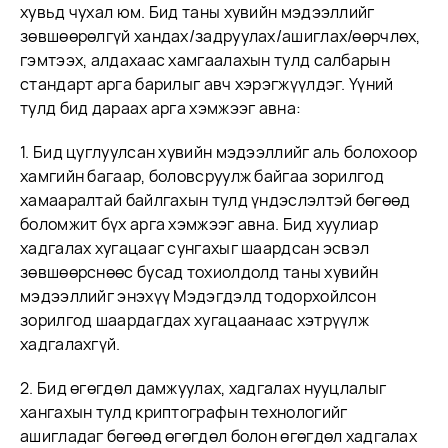
хувьд чухал юм. Бид таны хувийн мэдээллийг
зөвшөөрөлгүй хандах/задруулах/ашиглах/өөрчлөх,
гэмтээх, алдахаас хамгаалахын тулд салбарын
стандарт арга барилыг авч хэрэгжүүлдэг. Үүний
тулд бид дараах арга хэмжээг авна:
1. Бид цуглуулсан хувийн мэдээллийг аль болохоор
хамгийн багаар, боловсруулж байгаа зорилгод
хамааралтай байлгахын тулд үндэслэлтэй бөгөөд
боломжит бүх арга хэмжээг авна. Бид хуулиар
хадгалах хугацааг сунгахыг шаардсан эсвэл
зөвшөөрснөөс бусад тохиолдолд таны хувийн
мэдээллийг энэхүү Мэдэгдэлд тодорхойлсон
зорилгод шаардагдах хугацаанаас хэтрүүлж
хадгалахгүй.
2. Бид өгөгдөл дамжуулах, хадгалах нууцлалыг
хангахын тулд криптографын технологийг
ашигладаг бөгөөд өгөгдөл болон өгөгдөл хадгалах