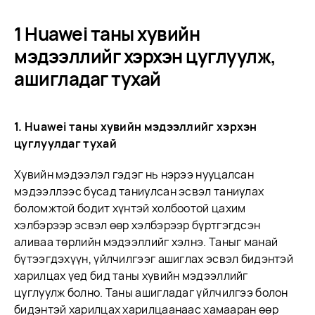
1 Huawei таны хувийн
мэдээллийг хэрхэн цуглуулж,
ашигладаг тухай
1. Huawei таны хувийн мэдээллийг хэрхэн
цуглуулдаг тухай
Хувийн мэдээлэл гэдэг нь нэрээ нууцалсан
мэдээллээс бусад таниулсан эсвэл таниулах
боломжтой бодит хүнтэй холбоотой цахим
хэлбэрээр эсвэл өөр хэлбэрээр бүртгэгдсэн
аливаа төрлийн мэдээллийг хэлнэ. Таныг манай
бүтээгдэхүүн, үйлчилгээг ашиглах эсвэл бидэнтэй
харилцах үед бид таны хувийн мэдээллийг
цуглуулж болно. Таны ашигладаг үйлчилгээ болон
бидэнтэй харилцах харилцаанаас хамааран өөр