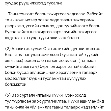
хуудас руу шилжихэд тусална.
− Таны сонголт болон тохиргоог хадгалах. Вебсайт
таны компьютер эсвэл хөдөлгөөнт төхөөрөмж
дээрх хэл, үсгийн хэмжээ, дэлгүүрийн сагс болон
бусад хайлтын тохиргоо зэрэг хувийн тохиргоог
хадгалахын тулд күүки ашиглаж болно.
(2) Аналитик күүки: Статистикийн дүн шинжилгээ.
Бид таны нэг удаа зочилсон (хугацаатай күүкийг
ашиглаж) эсвэл олон дахин зочилсон (тогтмол
күүкийг ашиглаж) бүртгэл зэрэг манай вебсайт
болон бусад апликэйшний хэрэглээний талаарх
мэдээллийг күүкий тусламжтай цуглуулах
боломжтой.
(3) Зар сурталчилгааны күүки: Сонирхолд
тулгуурласан зар сурталчилгаа. Күүки ашиглан бид
таны онлайн үйл ажиллагааны талаарх мэдээллийг