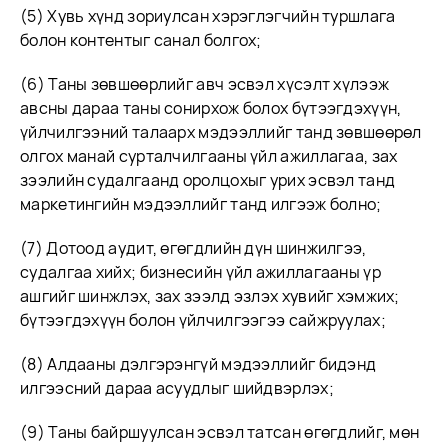
(5) Хувь хүнд зориулсан хэрэглэгчийн туршлага
болон контентыг санал болгох;
(6) Таны зөвшөөрлийг авч эсвэл хүсэлт хүлээж
авсны дараа таны сонирхож болох бүтээгдэхүүн,
үйлчилгээний талаарх мэдээллийг танд зөвшөөрөл
олгох манай сурталчилгааны үйл ажиллагаа, зах
зээлийн судалгаанд оролцохыг урих эсвэл танд
маркетингийн мэдээллийг танд илгээж болно;
(7) Дотоод аудит, өгөгдлийн дүн шинжилгээ,
судалгаа хийх; бизнесийн үйл ажиллагааны үр
ашгийг шинжлэх, зах зээлд эзлэх хувийг хэмжих;
бүтээгдэхүүн болон үйлчилгээгээ сайжруулах;
(8) Алдааны дэлгэрэнгүй мэдээллийг бидэнд
илгээсний дараа асуудлыг шийдвэрлэх;
(9) Таны байршуулсан эсвэл татсан өгөгдлийг, мөн