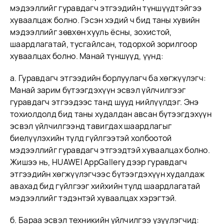
мэдээллийг гуравдагч этгээдийн түншүүдтэйгээ
хуваалцаж болно. Гэсэн хэдий ч бид таны хувийн
мэдээллийг зөвхөн хууль ёсны, зохистой,
шаардлагатай, тусгайлсан, тодорхой зорилгоор
хуваалцах болно. Манай түншүүд, үүнд:
а. Гуравдагч этгээдийн борлуулагч ба хөгжүүлэгч:
Манай зарим бүтээгдэхүүн эсвэл үйлчилгээг
гуравдагч этгээдээс танд шууд нийлүүлдэг. Энэ
тохиолдолд бид таны худалдан авсан бүтээгдэхүүн
эсвэл үйлчилгээнд тавигдах шаардлагыг
биелүүлэхийн тулд гүйлгээтэй холбоотой
мэдээллийг гуравдагч этгээдтэй хуваалцах болно.
Жишээ нь, HUAWEI AppGallery дээр гуравдагч
этгээдийн хөгжүүлэгчээс бүтээгдэхүүн худалдаж
авахад бид гүйлгээг хийхийн тулд шаардлагатай
мэдээллийг тэдэнтэй хуваалцах хэрэгтэй.
б. Бараа эсвэл техникийн үйлчилгээ үзүүлэгчид: