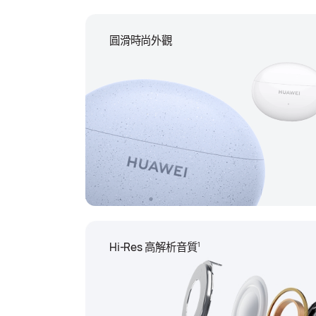
圓滑時尚外觀
1
Hi-Res 高解析音質