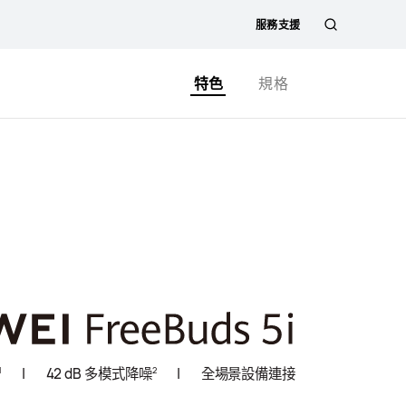
服務支援
蒐
特色
規格
索
1
2
|
42 dB 多模式降噪
|
全場景設備連接