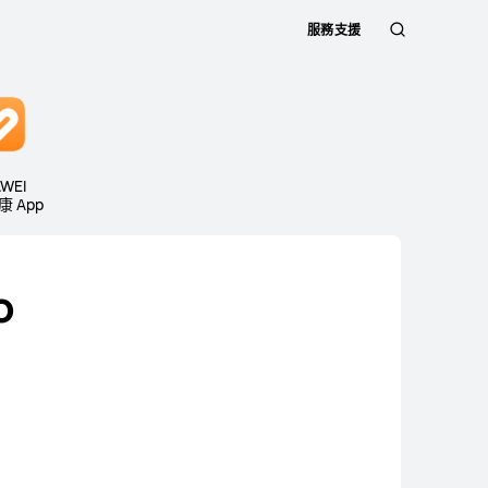
服務支援
蒐
索
WEI
 App
o