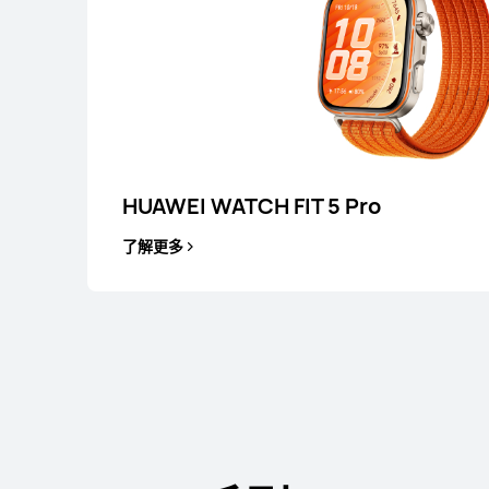
Band 系列
HUAWEI WATCH FIT 5 Pro
了解更多
HUAWEI Band