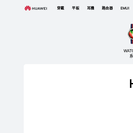
穿
穿戴
平板
耳機
路由器
EMUI
戴
裝
置
WAT