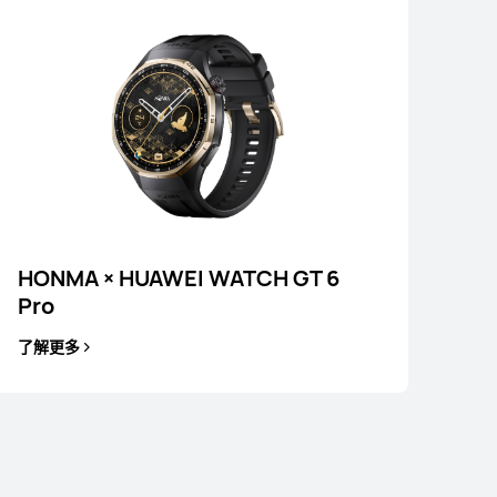
HONMA × HUAWEI WATCH GT 6
HUAWEI WATCH GT 5
Pro
了解更多
了解更多