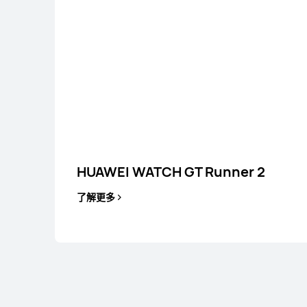
HUAWEI WATCH GT Runner 2
HONMA × HUAWEI WATCH GT 
Pro
了解更多
了解更多