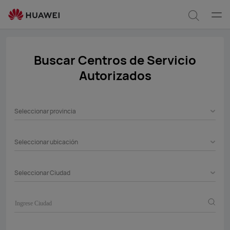
service-
center
Abrir
Búsqu
men
Buscar Centros de Servicio
Autorizados
Seleccionar provincia
Seleccionar ubicación
Seleccionar Ciudad