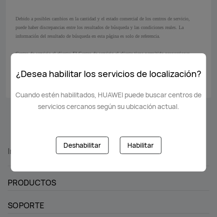
Debido a posibles cambios en la cantidad y el estado comercial de los centros de servicio,
puede haber discrepancias entre los resultados de búsqueda y las condiciones reales. La
información del resultado de búsqueda en esta página es solo de referencia.
Centro de servicio al cliente: El Centro de servicio al cliente tiene permitido proporcionar
servicios de reparación a todos los clientes de HUAWEI.
¿Desea habilitar los servicios de localización?
Cuando estén habilitados, HUAWEI puede buscar centros de
servicios cercanos según su ubicación actual.
Deshabilitar
Habilitar
Inicio
Soporte
service-center
PRODUCTOS
SOPORTE