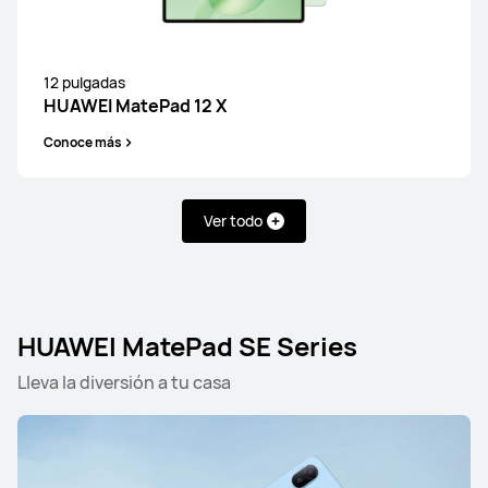
HUAWEI MatePad Pro
Conoce más
12 pulgadas
HUAWEI MatePad 12 X
Conoce más
HUAWEI MatePad Series
Ver todo
12 pulgadas
HUAWEI MatePad SE Series
HUAWEI MatePad 12 X
Lleva la diversión a tu casa
Conoce más