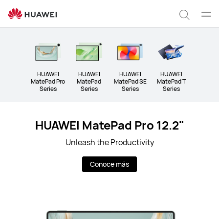
Tablets
Abrir
Búsqu
men
Clo
HUAWEI
HUAWEI
HUAWEI
HUAWEI
MatePad Pro
MatePad
MatePad SE
MatePad T
Series
Series
Series
Series
HUAWEI MatePad Pro 12.2"
Unleash the Productivity
Conoce más