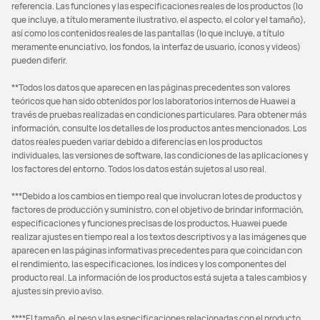
referencia. Las funciones y las especificaciones reales de los productos (lo
que incluye, a título meramente ilustrativo, el aspecto, el color y el tamaño),
así como los contenidos reales de las pantallas (lo que incluye, a título
meramente enunciativo, los fondos, la interfaz de usuario, íconos y videos)
pueden diferir.
**Todos los datos que aparecen en las páginas precedentes son valores
teóricos que han sido obtenidos por los laboratorios internos de Huawei a
través de pruebas realizadas en condiciones particulares. Para obtener más
información, consulte los detalles de los productos antes mencionados. Los
datos reales pueden variar debido a diferencias en los productos
individuales, las versiones de software, las condiciones de las aplicaciones y
los factores del entorno. Todos los datos están sujetos al uso real.
***Debido a los cambios en tiempo real que involucran lotes de productos y
factores de producción y suministro, con el objetivo de brindar información,
especificaciones y funciones precisas de los productos, Huawei puede
realizar ajustes en tiempo real a los textos descriptivos y a las imágenes que
aparecen en las páginas informativas precedentes para que coincidan con
el rendimiento, las especificaciones, los índices y los componentes del
producto real. La información de los productos está sujeta a tales cambios y
ajustes sin previo aviso.
****El tamaño, el peso y las especificaciones relacionadas con el producto