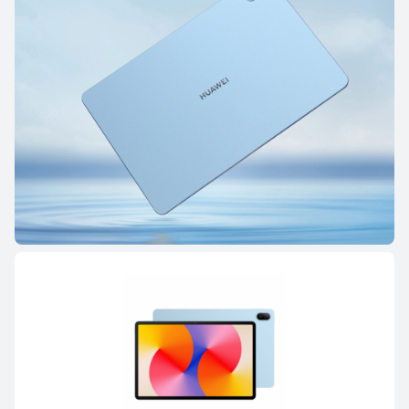
HUAWEI MatePad SE Series
11 pulgadas
HUAWEI MatePad SE
Conoce más
Comprar
HUAWEI MatePad T Series