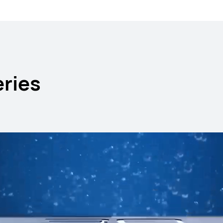
ries
HUAWEI WA
Conoce más
Co