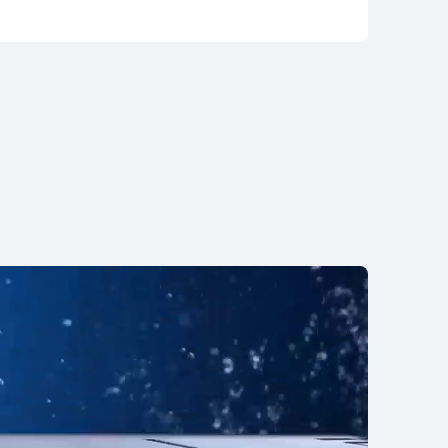
TCH 5
mprar