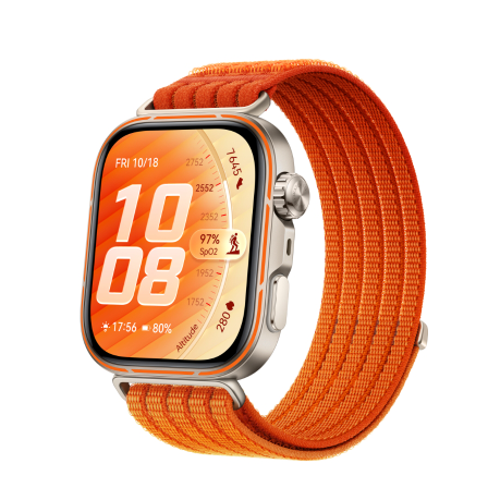
HUAWEI WATCH U
Conoce más
Co