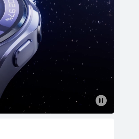
EI WATCH FIT 5
Conoce más
EI WATCH FIT 4