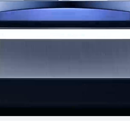
es
HUAWEI WATCH GT
Conoce más