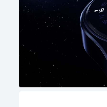
HUAWEI WATCH FI
Conoce más
HUAWEI WATCH FI