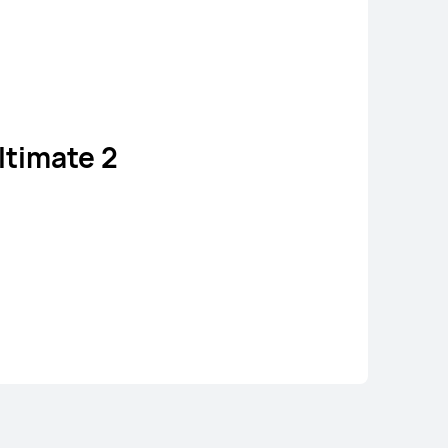
timate 2
HUAWEI WATCH GT 5 Pro
Conoce más
Comprar