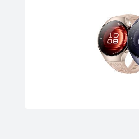
Conoce más
Co
WATCH D Serie