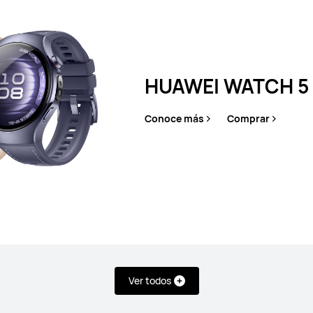
mprar
Conoc
HUAWEI WATCH 5
s
Conoce más
Comprar
Ver todos
HUAWEI WAT