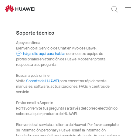
Abrir
Búsqu
men
Clo
Soporte técnico
Apoyo en línea
Bienvenido al Servicio de Chat en vivo de Huawei,
hága clic aquí para hablar
con nuestro equipo de
profesionales en atención de Huawei y obtener pronta
respuesta a su pregunta.
Buscar ayuda online
Visita
Soporte de HUAWEI
para encontrar rápidamente
manuales, software, actualizaciones, FAQs, y centros de
servicio.
Enviar email a Soporte
Por favor remite tus preguntas a través del correo electrónico
sobre cualquier producto de HUAWEI.
Bienvenido al servicio al cliente de Huawei. Por favor complete
su información personal y Huawei usará la información
brindada para propósitos de servicio al cliente. Huawei valora y