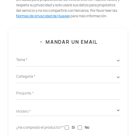
respeta su privacidad y solo usará sus datos para propósitos
del servicio y no los compartirá con terceros. Por favor leer las
Normas de privacidad de Huawei
para más información.
-
MANDAR UN EMAIL
Tema *
Categoría *
¿Ha comprado el producto? *
Sí
No