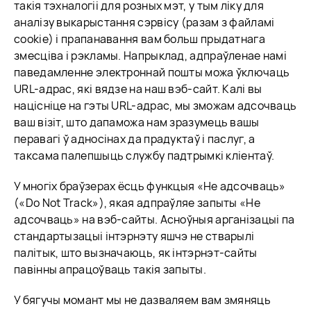
такія тэхналогіі для розных мэт, у тым ліку для
аналізу выкарыстання сэрвісу (разам з файламі
cookie) і прапанавання вам больш прыдатнага
змесціва і рэкламы. Напрыклад, адпраўленае намі
паведамленне электроннай пошты можа ўключаць
URL-адрас, які вядзе на наш вэб-сайт. Калі вы
націсніце на гэты URL-адрас, мы зможам адсочваць
ваш візіт, што дапаможа нам зразумець вашы
перавагі ў адносінах да прадуктаў і паслуг, а
таксама палепшыць службу падтрымкі кліентаў.
У многіх браўзерах ёсць функцыя «Не адсочваць»
(«Do Not Track»), якая адпраўляе запыты «Не
адсочваць» на вэб-сайты. Асноўныя арганізацыі па
стандартызацыі інтэрнэту яшчэ не стварылі
палітык, што вызначаюць, як інтэрнэт-сайты
павінны апрацоўваць такія запыты.
У бягучы момант мы не дазваляем вам змяняць