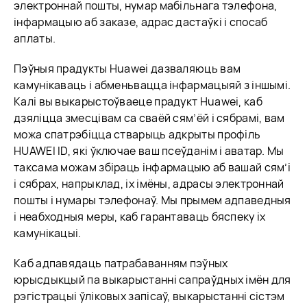
электроннай пошты, нумар мабільнага тэлефона,
інфармацыю аб заказе, адрас дастаўкі і спосаб
аплаты.
Пэўныя прадукты Huawei дазваляюць вам
камунікаваць і абменьвацца інфармацыяй з іншымі.
Калі вы выкарыстоўваеце прадукт Huawei, каб
дзяліцца змесцівам са сваёй сям’ёй і сябрамі, вам
можа спатрэбіцца стварыць адкрыты профіль
HUAWEI ID, які ўключае ваш псеўданім і аватар. Мы
таксама можам збіраць інфармацыю аб вашай сям’і
і сябрах, напрыклад, іх імёны, адрасы электроннай
пошты і нумары тэлефонаў. Мы прымем адпаведныя
і неабходныя меры, каб гарантаваць бяспеку іх
камунікацыі.
Каб адпавядаць патрабаванням пэўных
юрысдыкцый па выкарыстанні сапраўдных імён для
рэгістрацыі ўліковых запісаў, выкарыстанні сістэм