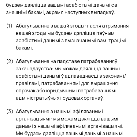
будзем дзяліцца вашымі асабістымі данымі са
знешнімі бакамі, акрамя наступных выпадкаў:
Абагульванне з вашай згоды: пасля атрымання
вашай згоды мы будзем дзяліцца пэўнымі
асабістымі данымі з вызначанымі вамі трэцімі
бакамі.
Абагульванне на падставе патрабаванняў
заканадаўства: мы можам дзяліцца вашымі
асабістымі данымі ў адпаведнасці з законамі/
правіламі, патрабаваннямі для вырашэння
спрэчак або юрыдычнымі патрабаваннямі
адміністратыўных і судовых органаў.
Абагульванне з нашымі афіляванымі
арганізацыямі: мы можам дзяліцца вашымі
данымі з нашымі афіляванымі арганізацыямі.
Мы будзем дзяліцца вашымі данымі з нашымі