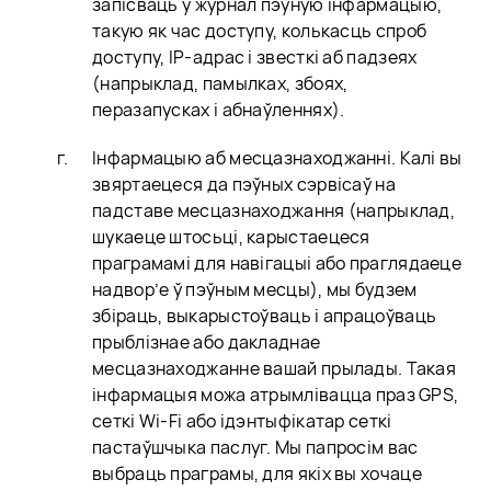
запісваць у журнал пэўную інфармацыю,
такую як час доступу, колькасць спроб
доступу, IP-адрас і звесткі аб падзеях
(напрыклад, памылках, збоях,
перазапусках і абнаўленнях).
Інфармацыю аб месцазнаходжанні. Калі вы
звяртаецеся да пэўных сэрвісаў на
падставе месцазнаходжання (напрыклад,
шукаеце штосьці, карыстаецеся
праграмамі для навігацыі або праглядаеце
надвор’е ў пэўным месцы), мы будзем
збіраць, выкарыстоўваць і апрацоўваць
прыблізнае або дакладнае
месцазнаходжанне вашай прылады. Такая
інфармацыя можа атрымлівацца праз GPS,
сеткі Wi-Fi або ідэнтыфікатар сеткі
пастаўшчыка паслуг. Мы папросім вас
выбраць праграмы, для якіх вы хочаце