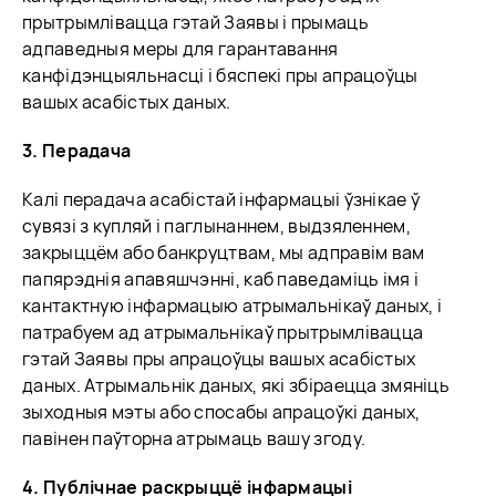
прытрымлівацца гэтай Заявы і прымаць
адпаведныя меры для гарантавання
канфідэнцыяльнасці і бяспекі пры апрацоўцы
вашых асабістых даных.
3. Перадача
Калі перадача асабістай інфармацыі ўзнікае ў
сувязі з купляй і паглынаннем, выдзяленнем,
закрыццём або банкруцтвам, мы адправім вам
папярэднія апавяшчэнні, каб паведаміць імя і
кантактную інфармацыю атрымальнікаў даных, і
патрабуем ад атрымальнікаў прытрымлівацца
гэтай Заявы пры апрацоўцы вашых асабістых
даных. Атрымальнік даных, які збіраецца змяніць
зыходныя мэты або спосабы апрацоўкі даных,
павінен паўторна атрымаць вашу згоду.
4. Публічнае раскрыццё інфармацыі