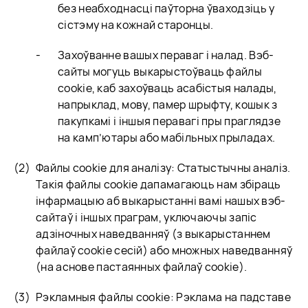
без неабходнасці паўторна ўваходзіць у
сістэму на кожнай старонцы.
Захоўванне вашых пераваг і налад. Вэб-
сайты могуць выкарыстоўваць файлы
cookie, каб захоўваць асабістыя налады,
напрыклад, мову, памер шрыфту, кошык з
пакупкамі і іншыя перавагі пры праглядзе
на камп’ютары або мабільных прыладах.
Файлы cookie для аналізу: Статыстычны аналіз.
Такія файлы cookie дапамагаюць нам збіраць
інфармацыю аб выкарыстанні вамі нашых вэб-
сайтаў і іншых праграм, уключаючы запіс
адзіночных наведванняў (з выкарыстаннем
файлаў cookie сесій) або множных наведванняў
(на аснове пастаянных файлаў cookie).
Рэкламныя файлы cookie: Рэклама на падставе