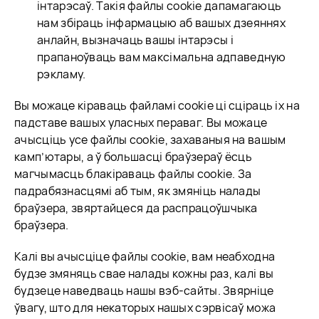
інтарэсаў. Такія файлы cookie дапамагаюць
нам збіраць інфармацыю аб вашых дзеяннях
анлайн, вызначаць вашы інтарэсы і
прапаноўваць вам максімальна адпаведную
рэкламу.
Вы можаце кіраваць файламі cookie ці сціраць іх на
падставе вашых уласных пераваг. Вы
можаце
ачысціць усе файлы cookie, захаваныя на вашым
камп’ютары, а ў большасці браўзераў ёсць
магчымасць блакіраваць файлы cookie. За
падрабязнасцямі аб тым, як змяніць налады
браўзера, звяртайцеся да распрацоўшчыка
браўзера.
Калі вы ачысціце файлы cookie, вам неабходна
будзе змяняць свае налады кожны раз, калі вы
будзеце наведваць нашы вэб-сайты. Звярніце
ўвагу, што для некаторых нашых сэрвісаў можа