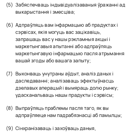
Забяспечваць індывідуалізаваныя ўражанні ад
выкарыстання і змесціва;
Адпраўляць вам інфармацыю аб прадуктах і
сэрвісах, якія могуць вас зацікавіць,
запрашаць вас у нашы рэкламныя акцыі і
маркетынгавыя апытанні або адпраўляць
маркетынгавую інфармацыю пасля атрымання
вашай згоды або вашага запыту;
Выконваць унутраны аўдыт, аналіз даных і
даследаванні; аналізаваць эфектыўнасць
дзелавых аперацый і вымяраць долю рынку;
удасканальваць нашы прадукты і сэрвісы;
Выпраўляць праблемы пасля таго, як вы
адпраўляеце нам падрабязнасці аб памылцы;
Сінхранізаваць і захоўваць даныя,