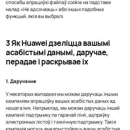
спосабы апрацоўкі файлаў cookie на падставе
налад «Не адсочваць» або іншых падобных
функцый, якія вы выбралі.
3 Як Huawei дзеліцца вашымі
асабістымі данымі, даручае,
перадае і раскрывае іх
1. Даручэнне
У некаторых выпадках мы можам даручаць іншым
кампаніям апрацоўку вашых асабістых даных ад
нашага імя. Напрыклад, мы можам даручаць іншай
кампаніі падтрымку па гарачай лініі, адпраўку
электронных лістоў і тэхнічную падтрымку. Такія
кампанія могуць выкарыстоўваць вашы асабістыя