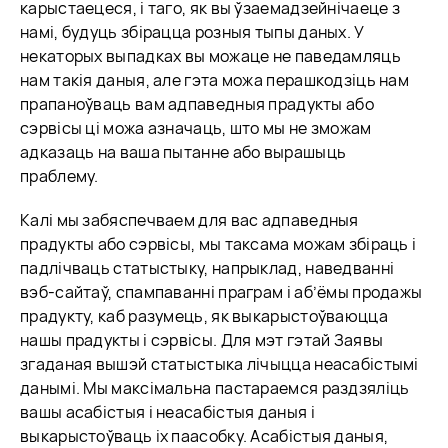
карыстаецеся, і таго, як вы ўзаемадзейнічаеце з
намі, будуць збірацца розныя тыпы даных. У
некаторых выпадках вы можаце не паведамляць
нам такія даныя, але гэта можа перашкодзіць нам
прапаноўваць вам адпаведныя прадукты або
сэрвісы ці можа азначаць, што мы не зможам
адказаць на ваша пытанне або вырашыць
праблему.
Калі мы забяспечваем для вас адпаведныя
прадукты або сэрвісы, мы таксама можам збіраць і
падлічваць статыстыку, напрыклад, наведванні
вэб-сайтаў, спампаванні праграм і аб’ёмы продажы
прадукту, каб разумець, як выкарыстоўваюцца
нашы прадукты і сэрвісы. Для мэт гэтай Заявы
згаданая вышэй статыстыка лічыцца неасабістымі
данымі. Мы максімальна пастараемся раздзяліць
вашы асабістыя і неасабістыя даныя і
выкарыстоўваць іх паасобку. Асабістыя даныя,