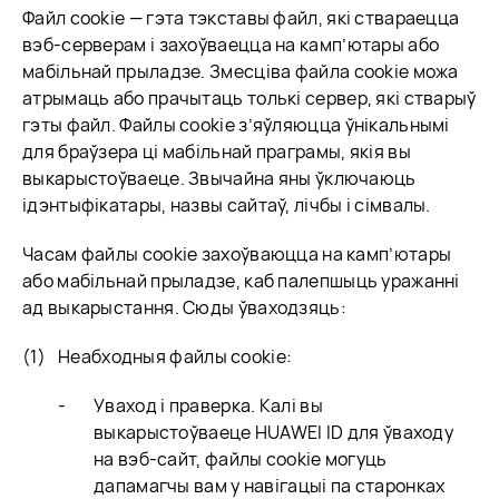
Файл cookie — гэта тэкставы файл, які ствараецца
вэб-серверам і захоўваецца на камп’ютары або
мабільнай прыладзе. Змесціва файла cookie можа
атрымаць або прачытаць толькі сервер, які стварыў
гэты файл. Файлы cookie з’яўляюцца ўнікальнымі
для браўзера ці мабільнай праграмы, якія вы
выкарыстоўваеце. Звычайна яны ўключаюць
ідэнтыфікатары, назвы сайтаў, лічбы і сімвалы.
Часам файлы cookie захоўваюцца на камп’ютары
або мабільнай прыладзе, каб палепшыць уражанні
ад выкарыстання. Сюды ўваходзяць:
Неабходныя файлы cookie:
Уваход і праверка. Калі вы
выкарыстоўваеце HUAWEI ID для ўваходу
на вэб-сайт, файлы cookie могуць
дапамагчы вам у навігацыі па старонках