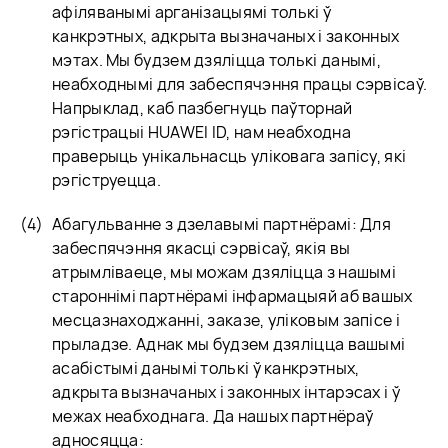
афіляванымі арганізацыямі толькі ў
канкрэтных, адкрыта вызначаных і законных
мэтах. Мы будзем дзяліцца толькі данымі,
неабходнымі для забеспячэння працы сэрвісаў.
Напрыклад, каб пазбегнуць паўторнай
рэгістрацыі HUAWEI ID, нам неабходна
праверыць унікальнасць уліковага запісу, які
рэгіструецца.
Абагульванне з дзелавымі партнёрамі: Для
забеспячэння якасці сэрвісаў, якія вы
атрымліваеце, мы можам дзяліцца з нашымі
староннімі партнёрамі інфармацыяй аб вашых
месцазнаходжанні, заказе, уліковым запісе і
прыладзе. Аднак мы будзем дзяліцца вашымі
асабістымі данымі толькі ў канкрэтных,
адкрыта вызначаных і законных інтарэсах і ў
межах неабходнага. Да нашых партнёраў
адносяцца: