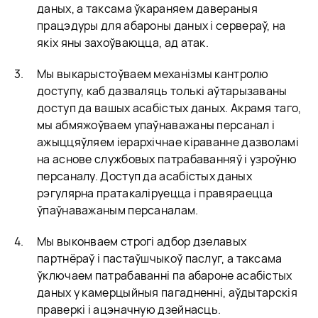
даных, а таксама ўкараняем давераныя
працэдуры для абароны даных і сервераў, на
якіх яны захоўваюцца, ад атак.
Мы выкарыстоўваем механізмы кантролю
доступу, каб дазваляць толькі аўтарызаваны
доступ да вашых асабістых даных. Акрамя таго,
мы абмяжоўваем упаўнаважаны персанал і
ажыццяўляем іерархічнае кіраванне дазволамі
на аснове службовых патрабаванняў і узроўню
персаналу. Доступ да асабістых даных
рэгулярна пратакаліруецца і правяраецца
ўпаўнаважаным персаналам.
Мы выконваем строгі адбор дзелавых
партнёраў і пастаўшчыкоў паслуг, а таксама
ўключаем патрабаванні па абароне асабістых
даных у камерцыйныя пагадненні, аўдытарскія
праверкі і ацэначную дзейнасць.