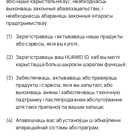
або іншых карыстальнікаў); неабходнасць
выконваць законныя абавязацельствы; і
неабходнасць абараняць законныя інтарэсы
прадпрыемстваў:
Зарэгістраваць і актываваць нашы прадукты
або сэрвісы, якія вы купілі;
Зарэгістраваць ваш HUAWEI ID, каб вы маглі
карыстацца больш шырокім шэрагам функцый;
Забяспечваць, актываваць або правяраць
прадукты і сэрвісы, якія вы запыталі, або
выконваць змены і забяспечваць тэхнічную
падтрымку і пасляпродажнае абслугоўванне
для такіх прапаноў па вашым запыце;
Апавяшчаць вас аб устаноўцы ці абнаўленні
аперацыйнай сістэмы або праграм;