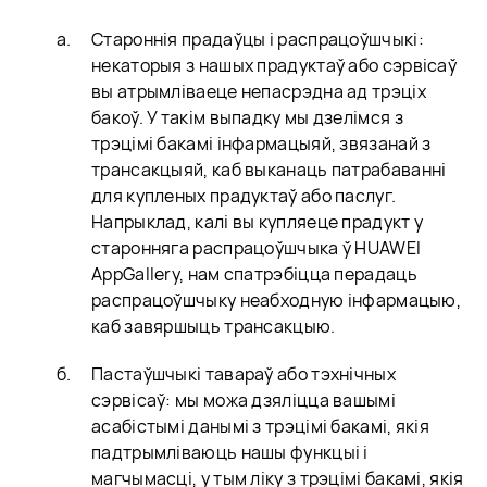
Староннія прадаўцы і распрацоўшчыкі:
некаторыя з нашых прадуктаў або сэрвісаў
вы атрымліваеце непасрэдна ад трэціх
бакоў. У такім выпадку мы дзелімся з
трэцімі бакамі інфармацыяй, звязанай з
трансакцыяй, каб выканаць патрабаванні
для купленых прадуктаў або паслуг.
Напрыклад, калі вы купляеце прадукт у
старонняга распрацоўшчыка ў HUAWEI
AppGallery, нам спатрэбіцца перадаць
распрацоўшчыку неабходную інфармацыю,
каб завяршыць трансакцыю.
Пастаўшчыкі тавараў або тэхнічных
сэрвісаў: мы можа дзяліцца вашымі
асабістымі данымі з трэцімі бакамі, якія
падтрымліваюць нашы функцыі і
магчымасці, у тым ліку з трэцімі бакамі, якія