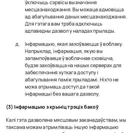
ўключыць сэрвісы вызначэння
месцазнаходжання. Вы можаце адмовіцца
ад абагульвання даных месцазнаходжання.
Для гэтага вам трэба адключыць
адпаведны дазвол у наладах прылады.
Інфармацыю, якая захоўваецца ў воблаку.
Напрыклад, інфармацыя, якую вы
запампоўваеце ў воблачнае сховішча,
будзе захоўвацца на нашых серверах для
забеспячэння хуткага доступу і
абагульвання паміж прыладамі. Ніхто не
можа атрымаць доступ да такой
інфармацыі без вашага дазволу.
(3) Інфармацыю з крыніц трэціх бакоў
Калі гэта дазволена мясцовым заканадаўствам, мы
таксама можам атрымліваць іншую інфармацыю