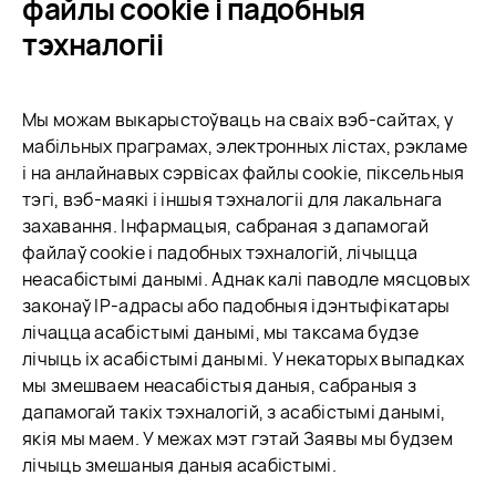
файлы cookie і падобныя
тэхналогіі
Мы можам выкарыстоўваць на сваіх вэб-сайтах, у
мабільных праграмах, электронных лістах, рэкламе
і на анлайнавых сэрвісах файлы cookie, піксельныя
тэгі, вэб-маякі і іншыя тэхналогіі для лакальнага
захавання. Інфармацыя, сабраная з дапамогай
файлаў cookie і падобных тэхналогій, лічыцца
неасабістымі данымі. Аднак калі паводле мясцовых
законаў IP-адрасы або падобныя ідэнтыфікатары
лічацца асабістымі данымі, мы таксама будзе
лічыць іх асабістымі данымі. У некаторых выпадках
мы змешваем неасабістыя даныя, сабраныя з
дапамогай такіх тэхналогій, з асабістымі данымі,
якія мы маем. У межах мэт гэтай Заявы мы будзем
лічыць змешаныя даныя асабістымі.