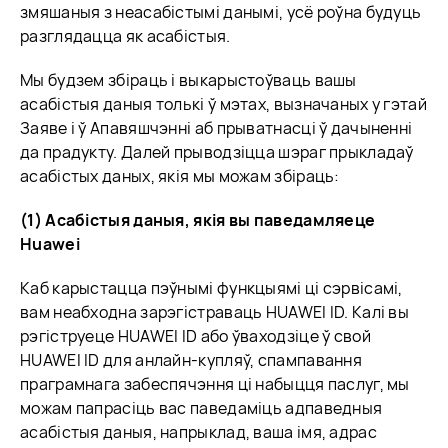
змяшаныя з неасабістымі данымі, усё роўна будуць
разглядацца як асабістыя.
Мы будзем збіраць і выкарыстоўваць вашы
асабістыя даныя толькі ў мэтах, вызначаных у гэтай
Заяве і ў Апавяшчэнні аб прыватнасці ў дачыненні
да прадукту. Далей прыводзіцца шэраг прыкладаў
асабістых даных, якія мы можам збіраць:
(1) Асабістыя даныя, якія вы паведамляеце
Huawei
Каб карыстацца пэўнымі функцыямі ці сэрвісамі,
вам неабходна зарэгістраваць HUAWEI ID. Калі вы
рэгіструеце HUAWEI ID або ўваходзіце ў свой
HUAWEI ID для анлайн-купляў, спампавання
праграмнага забеспячэння ці набыцця паслуг, мы
можам папрасіць вас паведаміць адпаведныя
асабістыя даныя, напрыклад, ваша імя, адрас