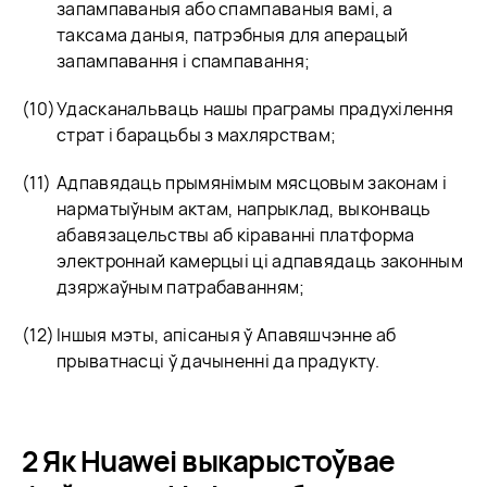
запампаваныя або спампаваныя вамі, а
таксама даныя, патрэбныя для аперацый
запампавання і спампавання;
Удасканальваць нашы праграмы прадухілення
страт і барацьбы з махлярствам;
Адпавядаць прымянімым мясцовым законам і
нарматыўным актам, напрыклад, выконваць
абавязацельствы аб кіраванні платформа
электроннай камерцыі ці адпавядаць законным
дзяржаўным патрабаванням;
Іншыя мэты, апісаныя ў Апавяшчэнне аб
прыватнасці ў дачыненні да прадукту.
2 Як Huawei выкарыстоўвае