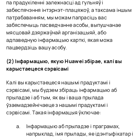
па прадухіленні залежнасці ад гульняў і
забеспячэння інтэрнэт-плацяжоў, а таксама іншым
патрабаванням, мы можам папрасіць вас
забяспечыць пасведчанне асобы, выпушчанае
мясцовай дзяржаўнай арганізацыяй, або
адпаведную інфармацыю карткі, якая можа
пацвердзіць вашу асобу.
(2) Інфармацыю, якую Huawei збірае, калі вы
карыстаецеся сэрвісамі
Калі вы карыстаецеся нашымі прадуктамі і
сэрвісамі, мы будзем збіраць інфармацыю аб
прыладзе і аб тым, як вы і ваша прылада
ўзаемадзейнічаеце з нашымі прадуктамі і
сэрвісамі. Такая інфармацыя ўключае:
Інфармацыю аб прыладзе і праграмах,
напрыклад, імя прылады, яе ідэнтыфікатар і