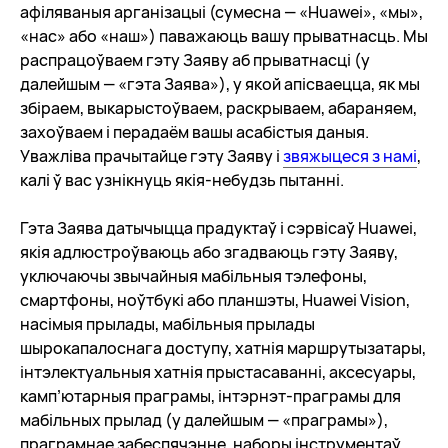
афіляваныя арганізацыі (сумесна — «Huawei», «мы»,
с
«нас» або «наш») паважаюць вашу прыватнасць. Мы
распрацоўваем гэту Заяву аб прыватнасці (у
далейшым — «гэта Заява»), у якой апісваецца, як мы
а
збіраем, выкарыстоўваем, раскрываем, абараняем,
захоўваем і перадаём вашы асабістыя даныя.
й
Уважліва прачытайце гэту Заяву і
звяжыцеся з намі
,
калі ў вас узнікнуць якія-небудзь пытанні.
т
Гэта Заява датычыцца прадуктаў і сэрвісаў Huawei,
якія адлюстроўваюць або згадваюць гэту Заяву,
у
уключаючы звычайныя мабільныя тэлефоны,
смартфоны, ноўтбукі або планшэты, Huawei Vision,
насімыя прылады, мабільныя прылады
шырокапалоснага доступу, хатнія маршрутызатары,
інтэлектуальныя хатнія прыстасаванні, аксесуары,
камп’ютарныя праграмы, інтэрнэт-праграмы для
мабільных прылад (у далейшым — «праграмы»),
праграмнае забеспячэнне, наборы інструментаў,