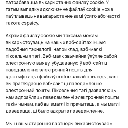
патрабавацца выкарыстанне файлаў cookie. У
гэтым выпадку адключэнне файлаў cookie можа
паўплываць на выкарыстанне вамі ўсяго або часткі
такога сэрвісу.
Акрамя файлаў cookie мы таксама можам
выкарыстоўваць на нашых вэб-сайтах іншыя
падобныя тэхналогіі, напрыклад, вэб-маякі і
піксельныя тэгі. Вэб-маяк звычайна ўяўляе сабой
электронную выяву, убудаваную ў вэб-сайт ці
паведамленне электроннай пошты для
ідэнтыфікацыі файлаў cookie вашай прылады, калі
вы праглядаеце вэб-сайт ці паведамленне
электроннай пошты. Піксельныя тэгі дазваляюць
нам адпраўляць паведамленні электроннай пошты
такім чынам, каб вы змаглі іх прачытаць, а мы маглі
даведацца, ці было адкрыта паведамленне.
Мы і нашы староннія партнёры выкарыстоўваем