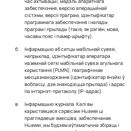
час актывацыі, мадэль апаратнага
забеспячэння, версію аперацыйнай
сістэмы, версіі праграм, ідэнтыфікатар
праграмнага забеспячэння і налады
праграм і прылады (такія, як рэгіён, мова,
часавы пояс і памер шрыфту).
Інфармацыю аб сетцы мабільнай сувязі,
напрыклад, ідэнтыфікатар аператара
наземнай сеткі мабільнай сувязі агульнага
карыстання (PLMN), геаграфічнае
месцазнаходжанне (ідэнтыфікатар ячэйкі ў
вобласці, дзе знаходзіцца прылада) і адрас
па інтэрнэт-пратаколу (IP-адрас).
Інфармацыю журнала. Калі вы
карыстаецеся сэрвісамі Huawei ці
праглядаеце змесціва, забяспечанае
Huawei, мы будзем аўтаматычна збіраць і