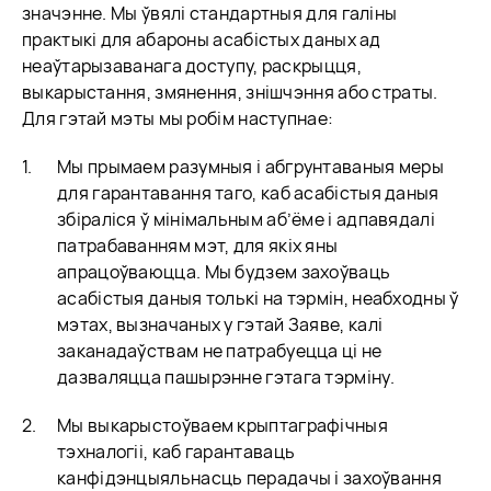
значэнне. Мы ўвялі стандартныя для галіны
практыкі для абароны асабістых даных ад
неаўтарызаванага доступу, раскрыцця,
выкарыстання, змянення, знішчэння або страты.
Для гэтай мэты мы робім наступнае:
Мы прымаем разумныя і абгрунтаваныя меры
для гарантавання таго, каб асабістыя даныя
збіраліся ў мінімальным аб’ёме і адпавядалі
патрабаванням мэт, для якіх яны
апрацоўваюцца. Мы будзем захоўваць
асабістыя даныя толькі на тэрмін, неабходны ў
мэтах, вызначаных у гэтай Заяве, калі
заканадаўствам не патрабуецца ці не
дазваляцца пашырэнне гэтага тэрміну.
Мы выкарыстоўваем крыптаграфічныя
тэхналогіі, каб гарантаваць
канфідэнцыяльнасць перадачы і захоўвання