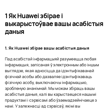
1 Як Huawei збірае і
выкарыстоўвае вашы асабістыя
даныя
1. Як Huawei збірае вашы асабістыя даныя
Пад асабістай інфармацыяй разумеецца любая
інфармацыя, запісаная ў электронным або іншым
выглядзе, якая адносіцца да ідэнтыфікаванай
фізічнай асобы або дазваляе ідэнтыфікаваць
фізічную асобу, выключаючы інфармацыю,
зробленую ананімнай. Мы можам збіраць вашы
асабістыя даныя, калі вы карыстаецеся нашымі
прадуктамі і сэрвісамі або ўзаемадзейнічаеце з
намі. У залежнасці ад сэрвісаў, якімі вы