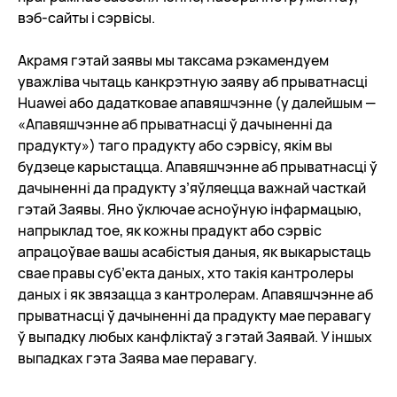
вэб-сайты і сэрвісы.
Акрамя гэтай заявы мы таксама рэкамендуем
уважліва чытаць канкрэтную заяву аб прыватнасці
Huawei або дадатковае апавяшчэнне (у далейшым —
«Апавяшчэнне аб прыватнасці ў дачыненні да
прадукту») таго прадукту або сэрвісу, якім вы
будзеце карыстацца.
Апавяшчэнне аб прыватнасці ў
дачыненні да прадукту з’яўляецца важнай часткай
гэтай Заявы. Яно ўключае асноўную інфармацыю,
напрыклад тое, як кожны прадукт або сэрвіс
апрацоўвае вашы асабістыя даныя, як выкарыстаць
свае правы суб’екта даных, хто такія кантролеры
даных і як звязацца з кантролерам. Апавяшчэнне аб
прыватнасці ў дачыненні да прадукту мае перавагу
ў выпадку любых канфліктаў з гэтай Заявай. У іншых
выпадках гэта Заява мае перавагу.