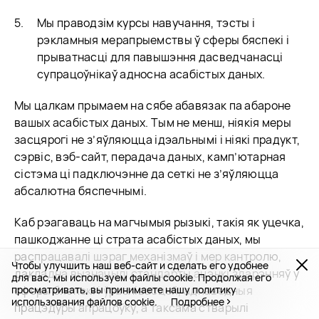
Мы праводзім курсы навучання, тэсты і
рэкламныя мерапрыемствы ў сферы бяспекі і
прыватнасці для павышэння дасведчанасці
супрацоўнікаў адносна асабістых даных.
Мы цалкам прымаем на сябе абавязак па абароне
вашых асабістых даных. Тым не менш, ніякія меры
засцярогі не з’яўляюцца ідэальнымі і ніякі прадукт,
сэрвіс, вэб-сайт, перадача даных, камп’ютарная
сістэма ці падключэнне да сеткі не з’яўляюцца
абсалютна бяспечнымі.
Каб рэагаваць на магчымыя рызыкі, такія як уцечка,
пашкоджанне ці страта асабістых даных, мы
распрацавалі шэраг механізмаў і мер кантролю,
Чтобы улучшить наш веб-сайт и сделать его удобнее
дакладна вызначылі стандарты ацэнкі здарэнняў у
для вас, мы используем файлы cookie. Продолжая его
просматривать, вы принимаете нашу политику
сферы бяспекі і ўразлівасцей, адпаведныя
использования файлов cookie.
Подробнее
працэдуры апрацоўку, а таксама стварылі