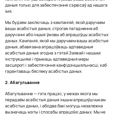
даныя толькі для забеспячэння сэрвісаў ад нашага
імя.
Мы будзем заключаць з кампаніяй, якой даручаем
вашы асабістыя даныя, строгае пагадненне аб
даручэнні або іншыя ўмовы аб апрацоўцы асабістых
даных. Кампанія, якой мы даручаем вашы асабістыя
даныя, абавязана апрацоўваць адпаведныя
асабістыя даныя згодна з гэтай Заявай і нашымі
інструкцыямі і прымаць адпаведныя меры
засцярогі і забеспячэння канфідэнцыяльнасці, каб
гарантаваць бяспеку асабістых даных.
2. Абагульванне
Абагульванне — гэта працэс, у межах якога мы
перадаём асабістыя даныя іншым апрацоўшчыкам
асабістых даных, і абодва бакі могуць незалежна
вызначаць мэты і спосабы апрацоўкі даных. Мы не