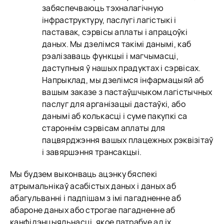
забяспечваюць тэхналагічную
інфраструктуру, паслугі лагістыкі і
паставак, сэрвісы аплаты і апрацоўкі
даных. Мы дзелімся такімі данымі, каб
рэалізаваць функцыі і магчымасці,
даступныя ў нашых прадуктах і сэрвісах.
Напрыклад, мы дзелімся інфармацыяй аб
вашым заказе з пастаўшчыком лагістычных
паслуг для арганізацыі дастаўкі, або
данымі аб колькасці і суме пакупкі са
староннім сэрвісам аплаты для
пацвярджэння вашых плацежных рэквізітаў
і завяршэння трансакцыі.
Мы будзем выконваць ацэнку бяспекі
атрымальнікаў асабістых даных і даных аб
абагульванні і падпішам з імі пагадненне аб
абароне даных або строгае пагадненне аб
канфідэнцыяльнасці, якое патрабуе ад іх