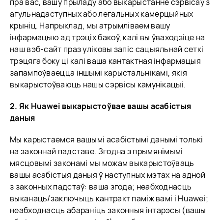
пра вас, вашу прыладу або выкарыстанне сэрвісаў з
агульнадаступных або легальных камерцыйных
крыніц. Напрыклад, мы атрымліваем вашу
інфармацыю ад трэціх бакоў, калі вы ўваходзіце на
наш вэб-сайт праз уліковы запіс сацыяльнай сеткі
трэцяга боку ці калі ваша кантактная інфармацыя
запампоўваецца іншымі карыстальнікамі, якія
выкарыстоўваюць нашы сэрвісы камунікацыі.
2. Як Huawei выкарыстоўвае вашы асабістыя
даныя
Мы карыстаемся вашымі асабістымі данымі толькі
на законнай падставе. Згодна з прымянімымі
мясцовымі законамі мы можам выкарыстоўваць
вашы асабістыя даныя ў наступных мэтах на адной
з законных падстаў: ваша згода; неабходнасць
выканаць/заключыць кантракт паміж вамі і Huawei;
неабходнасць абараніць законныя інтарэсы (вашы