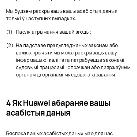
Мы будзем раскрываць вашы асабістыя даныя
толькі ў наступных выпадках:
Пасля атрымання вашай згоды;
На падставе прадугледжаных законам або
важкіх прычын: мы можа раскрываць вашу
інфармацыю, калі гэта патрабуецца законамі,
судовымі працэсамі і спрэчкай або дзяржаўным
органам ці органамі мясцовага кіравання.
4 Як Huawei абараняе вашы
асабістыя даныя
Бяспека вашых асабістых даных мае для нас