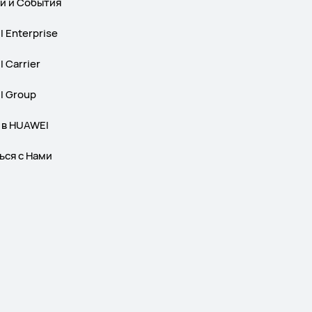
и и События
 Enterprise
 Carrier
 Group
 в HUAWEI
ься с Нами