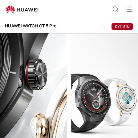
HUAWEI
WATCH
Отк
Поиск
GT
ме
Clo
5
HUAWEI WATCH GT 5 Pro
КУПИТЬ
Pro
по
сайту