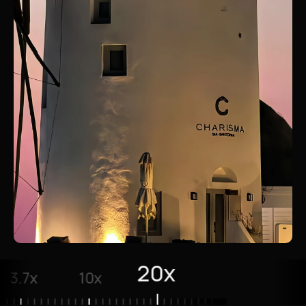
20x
3.7x
10x