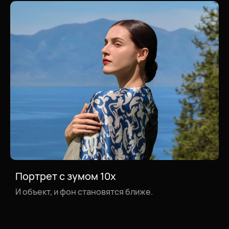
Портрет с зумом 10x
Пейзажи с зумом 10x
И объект, и фон становятся ближе.
Завораживающий архитектурный ансамбль
крупным планом на фоне заката.