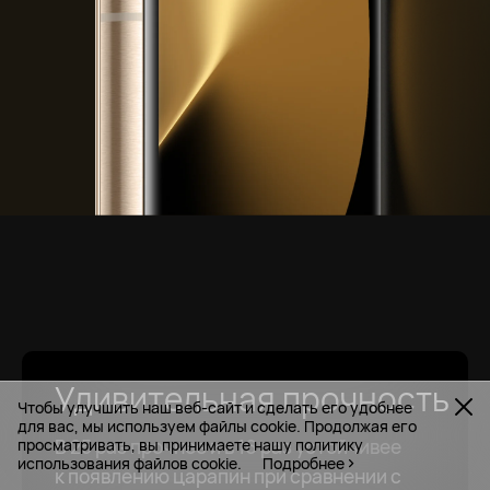
Удивительная прочность
Чтобы улучшить наш веб-сайт и сделать его удобнее
для вас, мы используем файлы cookie. Продолжая его
В 25 раз прочнее и в 16 раз устойчивее
просматривать, вы принимаете нашу политику
использования файлов cookie.
Подробнее
к появлению царапин при сравнении с