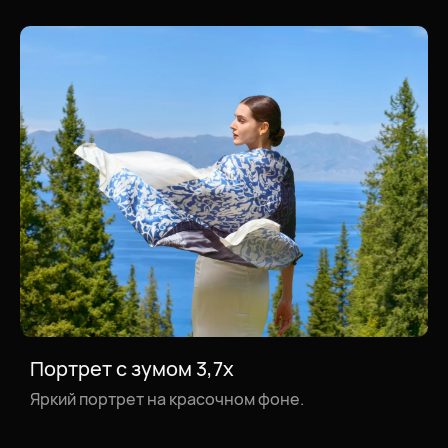
Портрет с зумом 3,7x
Пейзажи с зумом 3,7x
Яркий портрет на красочном фоне.
Захватывающие пейзажные снимки в сумеречном
свете заходящего солнца.