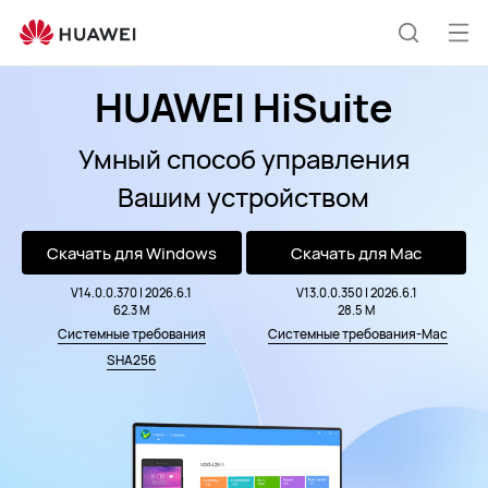
HUAWEI
HiSuite
Отк
Поиск
ме
HUAWEI HiSuite
по
Умный способ управления
сайту
Вашим устройством
Скачать для Windows
Скачать для Mac
V14.0.0.370 | 2026.6.1
V13.0.0.350 | 2026.6.1
62.3 M
28.5 M
Системные требования
Системные требования-Mac
SHA256