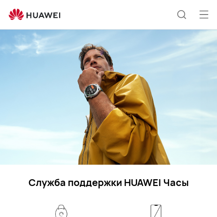
Wearables
Отк
Поиск
ме
по
сайту
Служба поддержки HUAWEI Часы