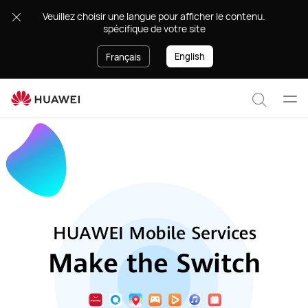
Mobile
.Veuillez choisir une langue pour afficher le contenu
Services
spécifique de votre site
English
Français
Ouvr
Recher
le
men