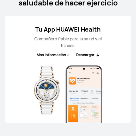
saludable de hacer ejercicio
Tu App HUAWEI Health
HUAWEI Band 11
En savoir plus
Compañero fiable para la salud y el
fitness.
Más información
Descargar
HUAWEI Band 10
En savoir plus