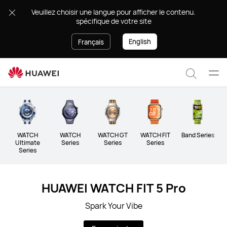
Prêt-
.Veuillez choisir une langue pour afficher le contenu
à-
spécifique de votre site
porter
English
Français
Ouvr
Recher
le
men
WATCH
WATCH
WATCH GT
WATCH FIT
Band Series
Ultimate
Series
Series
Series
Series
HUAWEI WATCH FIT 5 Pro
Spark Your Vibe