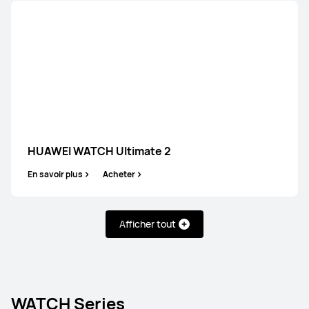
HUAWEI WATCH Ultimate 2
En savoir plus
Acheter
Afficher tout
WATCH Ultimate Series
WATCH Series
WATCH GT
WATCH Series