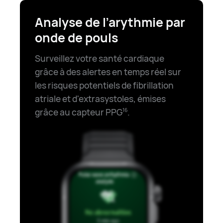
Analyse de l’arythmie par
onde de pouls
Surveillez votre santé cardiaque
grâce à des alertes en temps réel sur
les risques potentiels de fibrillation
⁠atriale et d'extrasystoles, émises
grâce au capteur PPG
.
16