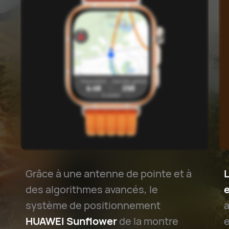
Grâce à une antenne de pointe et à
L
des algorithmes avancés, le
système de positionnement
a
HUAWEI Sunflower
de la montre
e