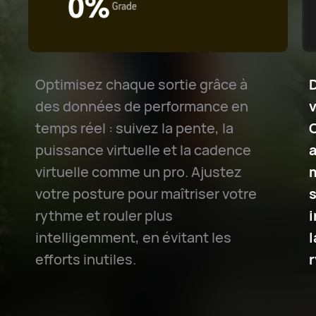
Optimisez chaque sortie grâce à
des données de performance en
v
temps réel : suivez la pente, la
puissance virtuelle et la cadence
a
virtuelle comme un pro. Ajustez
votre posture pour maîtriser votre
s
rythme et rouler plus
i
intelligemment, en évitant les
l
efforts inutiles.
r