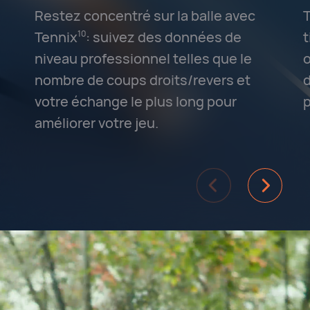
Restez concentré sur la balle avec
T
Tennix⁠
: suivez des données de
t
10
niveau professionnel telles que le
o
nombre de coups droits/revers et
d
votre échange le plus long pour
p
améliorer votre jeu.