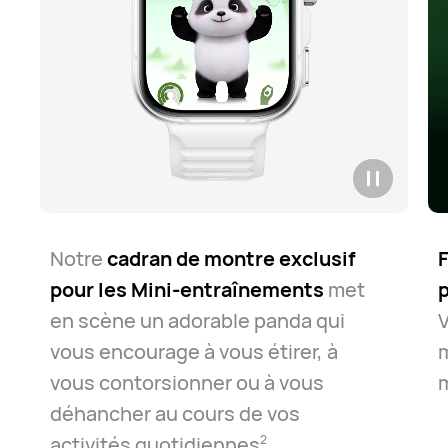
Notre
cadran de montre exclusif
F
pour les Mini-entraînements
met
en scène un adorable panda qui
V
vous encourage à vous étirer, à
m
vous contorsionner ou à vous
déhancher au cours de vos
activités quotidiennes
.
2