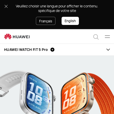
HUAWEI
.Veuillez choisir une langue pour afficher le contenu
WATCH
spécifique de votre site
FIT
5
English
Français
Pro
Ouvr
Recher
le
HUAWEI WATCH FIT 5 Pro
men