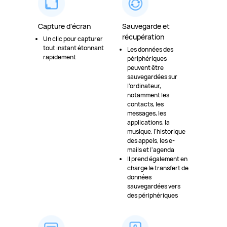
Capture d'écran
Sauvegarde et
récupération
Un clic pour capturer
tout instant étonnant
Les données des
rapidement
périphériques
peuvent être
sauvegardées sur
l'ordinateur,
notamment les
contacts, les
messages, les
applications, la
musique, l'historique
des appels, les e-
mails et l'agenda
Il prend également en
charge le transfert de
données
sauvegardées vers
des périphériques