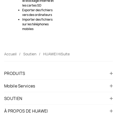
le stockage interne et
les cartes SD
Exporter des fichiers
vers des ordinateurs
Importer des fichiers
sur les téléphones
mobiles
Accueil
Soutien
HUAWEI HiSuite
PRODUITS
Mobile Services
SOUTIEN
À PROPOS DE HUAWEI