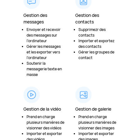
Gestion des
Gestion des
messages
contacts
Envoyer et recevoir
Supprimezr des
des messages sur
contacts
l'ordinateur
Importer et exportez
Gérer les messages
des contacts
et les exporter vers
Gérer les groupes de
l'ordinateur
contact
Soutenir la
messagerie texte en
masse
Gestion de la vidéo
Gestion de galerie
Prend en charge
Prend en charge
plusieurs manières de
plusieurs manières de
visionner des vidéos
visionner des images
Importer et exporter
Importer et exporter
des vidéos
des images