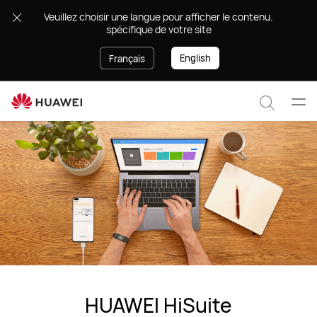
HUAWEI
.Veuillez choisir une langue pour afficher le contenu
HiSuite
spécifique de votre site
English
Français
Ouvr
Recher
le
men
HUAWEI HiSuite