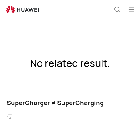
Åb
Søg
me
No related result.
SuperCharger ≠ SuperCharging