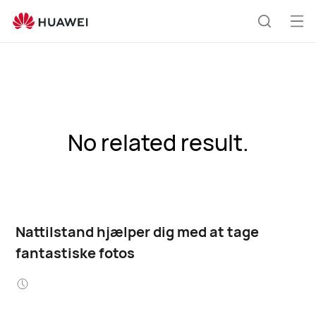
Åb
Søg
me
No related result.
Nattilstand hjælper dig med at tage
fantastiske fotos